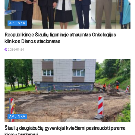
APLINKA
Respublikinėje Šiaulių ligoninėje atnaujintas Onkologijos
klinikos Dienos stacionaras
2026-07-24
APLINKA
Šiaulių daugiabučių gyventojai kviečiami pasinaudoti parama
kiemų tvarkymui