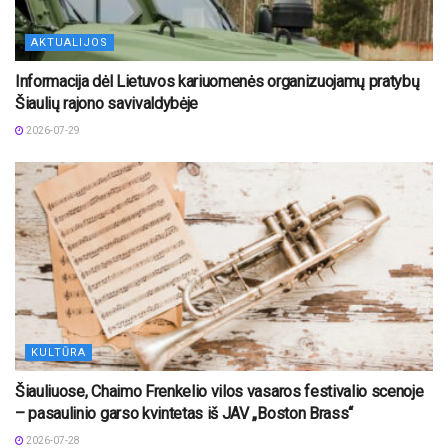
AKTUALIJOS
Informacija dėl Lietuvos kariuomenės organizuojamų pratybų
Šiaulių rajono savivaldybėje
2026-07-29
KULTŪRA
Šiauliuose, Chaimo Frenkelio vilos vasaros festivalio scenoje
– pasaulinio garso kvintetas iš JAV „Boston Brass“
2026-07-28