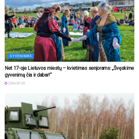
GYVENIMAS
Net 17-oje Lietuvos miestų – kvietimas senjorams: „Švęskime
gyvenimą čia ir dabar!“
2026-07-30