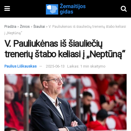
Pradžia
»
Žinios
»
Šiauliai
»
V. Pauliukėnas iš šiauliečių trenerių štabo keliasi
į „Neptūną“
V. Pauliukėnas iš šiauliečių
trenerių štabo keliasi į „Neptūną“
Paulius Liškauskas
2025-06-13
Laikas: 1 min skaitymo