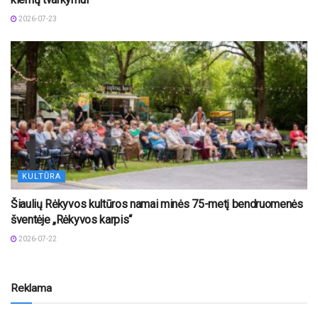
2026-07-23
KULTŪRA
Šiaulių Rėkyvos kultūros namai minės 75-metį bendruomenės
šventėje „Rėkyvos karpis“
2026-07-22
Reklama