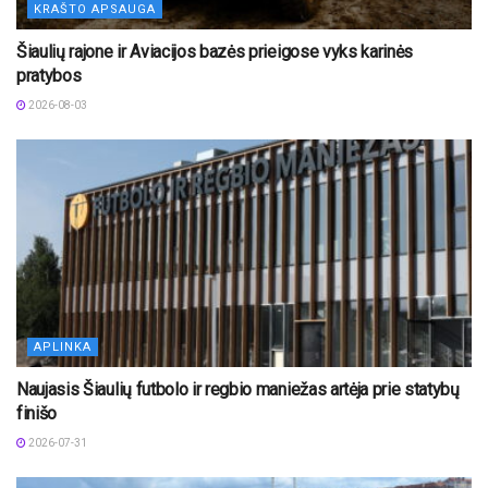
KRAŠTO APSAUGA
Šiaulių rajone ir Aviacijos bazės prieigose vyks karinės
pratybos
2026-08-03
APLINKA
Naujasis Šiaulių futbolo ir regbio maniežas artėja prie statybų
finišo
2026-07-31