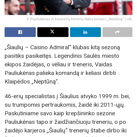
V. Pauliukėnas iš šiauliečių trenerių štabo keliasi į „Neptūną“ | LKL
„Šiaulių – Casino Admiral“ klubas kitą sezoną
pasitiks pasikeitęs. Legendinis Saulės miesto
ekipos žaidėjas, o vėliau ir treneris, Vaidas
Pauliukėnas palieka komandą ir keliasi dirbti
Klaipėdos „Neptūną“.
46-erių specialistas į Šiaulius atvyko 1999 m. bei,
su trumpomis pertraukomis, žaidė iki 2011-ųjų.
Paskutiniame savo kaip krepšininko sezone
Pauliukėnas tapo ir žaidžiančiuoju treneriu, o po
žaidėjo karjeros „Šiaulių“ trenerių štabe dirbo iki