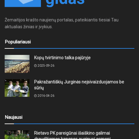
Žemaitijos krašto naujienų portalas, pateikiantis tiesiai Tau
aktualias žinias ir įvykius.
Populiariausi
Kopų tvirtinimo talka pajūryje
2025-09-26
Pakražantiškių Jurginės neįsivaizduojamos be
sūrių
2016-04-26
Naujausi
Rietavo PK pareigūnai išaiškino galimai
draudžiamas kanapes auginusį asmenį