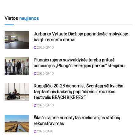
Vietos
naujienos
Jurbarko Vytauto Didžiojo pagrindinėje mokykloje
baigti remonto darbai
2026-08-10
Plungės rajono savivaldybės taryba pritarė
asociacijos „Plungės energijos parkas“ steigimui
2026-08-10
Rugpjūčio 20-23 dienomis į Šventąją vėl kviečia
tarptautinis baikerių paplūdimio ir muzikos
festivalis BEACH BIKE FEST
2026-08-10
Šilalės rajone numatytas melioracijos statinių
rekonstravimas
2026-08-09