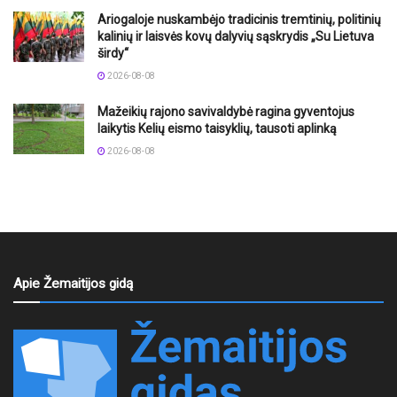
Ariogaloje nuskambėjo tradicinis tremtinių, politinių
kalinių ir laisvės kovų dalyvių sąskrydis „Su Lietuva
širdy“
2026-08-08
Mažeikių rajono savivaldybė ragina gyventojus
laikytis Kelių eismo taisyklių, tausoti aplinką
2026-08-08
Apie Žemaitijos gidą