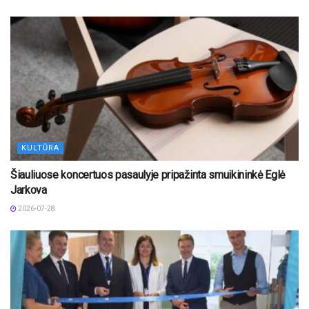
KULTŪRA
Šiauliuose koncertuos pasaulyje pripažinta smuikininkė Eglė
Jarkova
2026-07-28