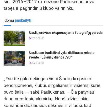
šiol. 2016–2017 m. sezone Pauliukėnas buvo
tapęs ir pagrindiniu klubo vairininku.
Įdomu
paskaityti
Šiaulių erdvėse eksponuojama fotografijų paroda
2026-08-06
Šiauliuose tradiciškai vyks didžiausia miesto
šventė – „Šiaulių dienos 790“
2026-08-03
„Esu be galo dėkingas visai Šiaulių krepšinio
bendruomenei, klubui, sirgaliams ir visiems, kurie
buvo šalia, – sakė Pauliukėnas. – Čia patyriau
daug nuostabių akimirkų. Nuoširdžiai linkiu
komandai didžiausios sėkmės ir viliuosi, kad