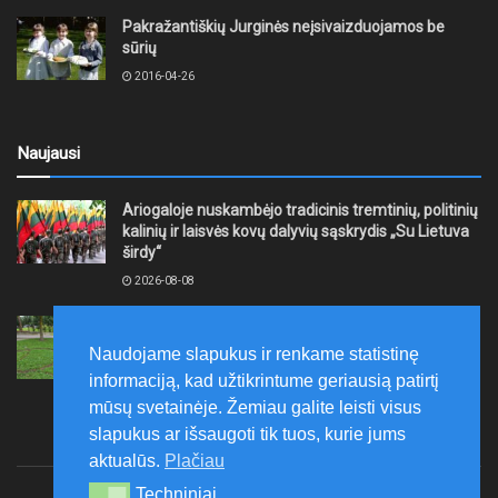
Pakražantiškių Jurginės neįsivaizduojamos be
sūrių
2016-04-26
Naujausi
Ariogaloje nuskambėjo tradicinis tremtinių, politinių
kalinių ir laisvės kovų dalyvių sąskrydis „Su Lietuva
širdy“
2026-08-08
Mažeikių rajono savivaldybė ragina gyventojus
laikytis Kelių eismo taisyklių, tausoti aplinką
Naudojame slapukus ir renkame statistinę
2026-08-08
informaciją, kad užtikrintume geriausią patirtį
mūsų svetainėje. Žemiau galite leisti visus
slapukus ar išsaugoti tik tuos, kurie jums
aktualūs.
Plačiau
Techniniai
Techniniai