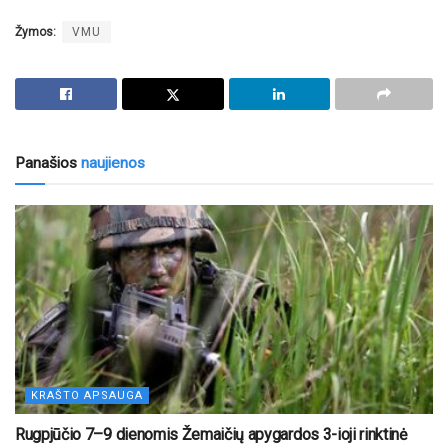
Žymos:
VMU
Panašios
naujienos
KRAŠTO APSAUGA
Rugpjūčio 7–9 dienomis Žemaičių apygardos 3-ioji rinktinė