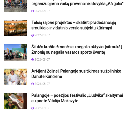
organizuojama vaikų prevencinė stovykla „Aš galiu“
2026-08-07
Telšių rajone projektas – skatinti pradedančiųjų
smulkiojo ir vidutinio verslo subjektų kūrimąsi
2026-08-07
Šilutės krašto žmonės su negalia aktyviai įsitraukė į
Žmonių su negalia vasaros sporto šventę
2026-08-07
Artėjant Žolinei, Palangoje susitikimas su žolininke
Danute Kunčiene
2026-08-07
Palangoje – poezijos festivalio „Liudvika“ skaitymai
su poete Vitalija Maksvyte
2026-08-06