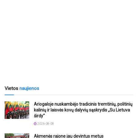
Vietos
naujienos
Ariogaloje nuskambėjo tradicinis tremtinių, politinių
kalinių ir laisvės kovų dalyvių sąskrydis „Su Lietuva
širdy“
2026-08-08
Akmenės rajone jau devintus metus