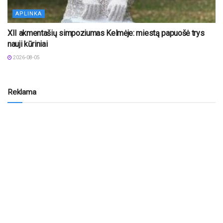
APLINKA
XII akmentašių simpoziumas Kelmėje: miestą papuošė trys
nauji kūriniai
2026-08-05
Reklama