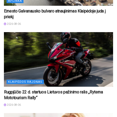
APLINKA
Ernesto Galvanausko bulvaro atnaujinimas Klaipėdoje juda į
priekį
2026-08-06
KLAIPĖDOS RAJONAS
Rugpjūčio 22 d. startuos Lietuvos pažinimo ralis „Ryterna
Mototourism Rally“
2026-08-06