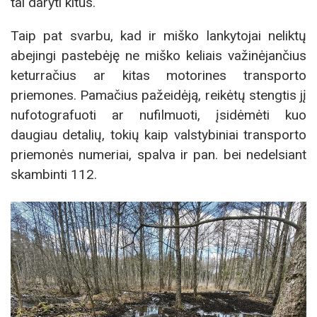
tai daryti kitus.
Taip pat svarbu, kad ir miško lankytojai neliktų
abejingi pastebėję ne miško keliais važinėjančius
keturračius ar kitas motorines transporto
priemones. Pamačius pažeidėją, reikėtų stengtis jį
nufotografuoti ar nufilmuoti, įsidėmėti kuo
daugiau detalių, tokių kaip valstybiniai transporto
priemonės numeriai, spalva ir pan. bei nedelsiant
skambinti 112.