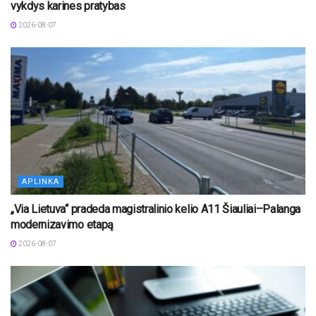
vykdys karines pratybas
2026-08-07
APLINKA
„Via Lietuva“ pradeda magistralinio kelio A11 Šiauliai–Palanga
modernizavimo etapą
2026-08-07