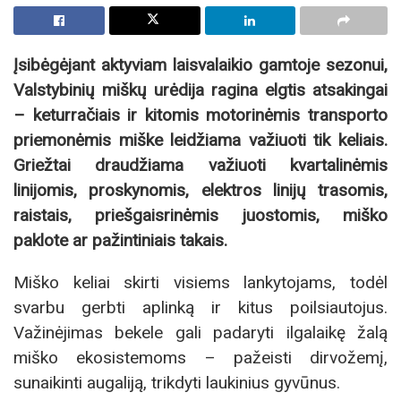
Įsibėgėjant aktyviam laisvalaikio gamtoje sezonui,
Valstybinių miškų urėdija ragina elgtis atsakingai
– keturračiais ir kitomis motorinėmis transporto
priemonėmis miške leidžiama važiuoti tik keliais.
Griežtai draudžiama važiuoti kvartalinėmis
linijomis, proskynomis, elektros linijų trasomis,
raistais, priešgaisrinėmis juostomis, miško
paklote ar pažintiniais takais.
Miško keliai skirti visiems lankytojams, todėl
svarbu gerbti aplinką ir kitus poilsiautojus.
Važinėjimas bekele gali padaryti ilgalaikę žalą
miško ekosistemoms – pažeisti dirvožemį,
sunaikinti augaliją, trikdyti laukinius gyvūnus.