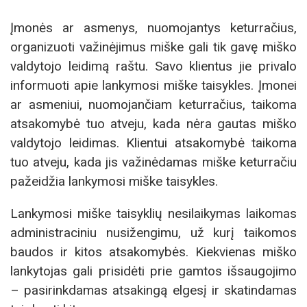
Įmonės ar asmenys, nuomojantys keturračius,
organizuoti važinėjimus miške gali tik gavę miško
valdytojo leidimą raštu. Savo klientus jie privalo
informuoti apie lankymosi miške taisykles. Įmonei
ar asmeniui, nuomojančiam keturračius, taikoma
atsakomybė tuo atveju, kada nėra gautas miško
valdytojo leidimas. Klientui atsakomybė taikoma
tuo atveju, kada jis važinėdamas miške keturračiu
pažeidžia lankymosi miške taisykles.
Lankymosi miške taisyklių nesilaikymas laikomas
administraciniu nusižengimu, už kurį taikomos
baudos ir kitos atsakomybės. Kiekvienas miško
lankytojas gali prisidėti prie gamtos išsaugojimo
– pasirinkdamas atsakingą elgesį ir skatindamas