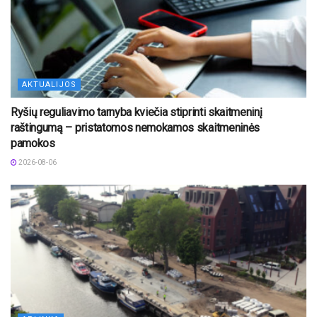
AKTUALIJOS
Ryšių reguliavimo tarnyba kviečia stiprinti skaitmeninį
raštingumą – pristatomos nemokamos skaitmeninės
pamokos
2026-08-06