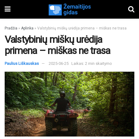
Pradžia
»
Aplinka
»
Valstybinių miškų urėdija primena – miškas ne trasa
Valstybinių miškų urėdija
primena – miškas ne trasa
Paulius Liškauskas
2025-06-25
Laikas: 2 min skaitymo