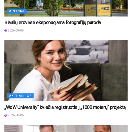
APLINKA
Šiaulių erdvėse eksponuojama fotografijų paroda
2026-08-06
AKTUALIJOS
„WoW University“ kviečia registruotis į „1000 moterų“ projektą
2026-08-06