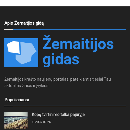
Apie Žemaitijos gidą
Žemaitijos krašto naujienų portalas, pateikiantis tiesiai Tau
aktualias žinias ir įvykius.
Populiariausi
Kopų tvirtinimo talka pajūryje
2025-09-26