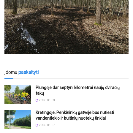
Įdomu
paskaityti
Plungėje dar septyni kilometrai naujų dviračių
takų
2026-08-08
Kretingoje, Penkininkų gatvėje bus nutiesti
vandentiekio ir buitinių nuotekų tinklai
2026-08-07