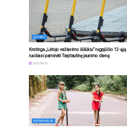
ĮDOMU
Kretinga „Lėtojo važiavimo iššūkiu“ rugpjūčio 12-ąją
ruošiasi paminėti Tarptautinę jaunimo dieną
2026-08-05
KRIMINALAI