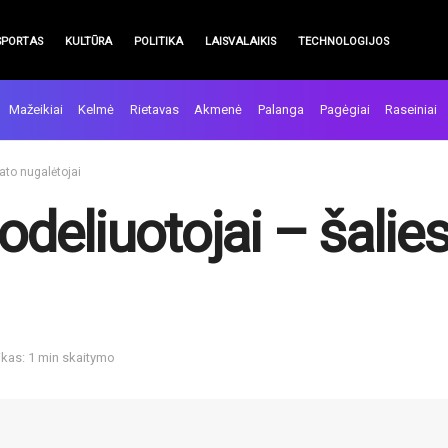
SPORTAS
KULTŪRA
POLITIKA
LAISVALAIKIS
TECHNOLOGIJOS
Mažeikiai
Kelmė
Rietavas
Akmenė
Palanga
Pagėgiai
Raseiniai
ato nugalėtojai
deliuotojai – šali
ikas: 1 min skaitymo