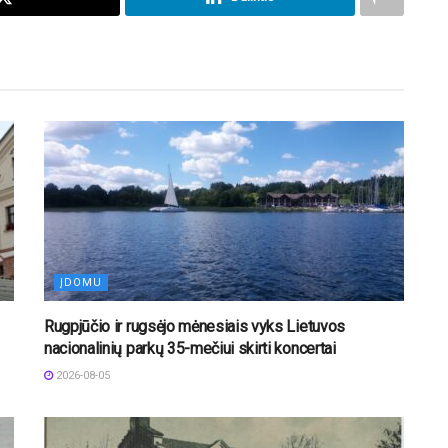
ĮDOMU
Rugpjūčio ir rugsėjo mėnesiais vyks Lietuvos
nacionalinių parkų 35-mečiui skirti koncertai
2026-08-05