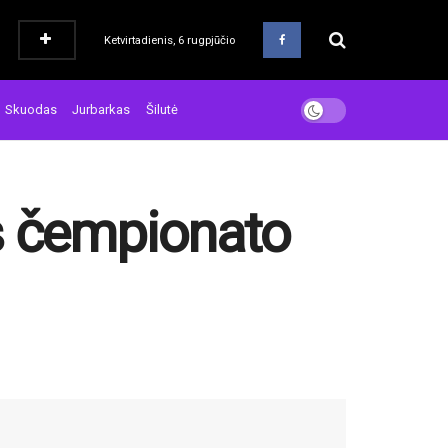
Ketvirtadienis, 6 rugpjūčio
Skuodas
Jurbarkas
Šilutė
es čempionato