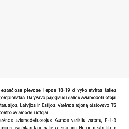
 esančiose pievose, liepos 18-19 d. vyko atviras šalies
čempionatas. Dalyvavo pajėgiausi šalies aviamodeliuotojai
tarusijos, Latvijos ir Estijos. Varėnos rajoną atstovavo TS
centro aviamodeliuotojai.
rėnos aviamodeliuotojus. Gumos varikliu varomų F-1-B
ginijus Ivančikas tapo šalies čempionu. Nuo jo neatsiliko ir