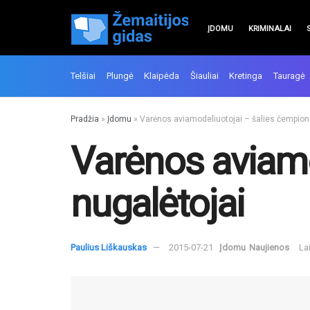
ĮDOMU
KRIMINALAI
Telšiai
Plungė
Klaipėda
Šiauliai
Kretinga
Tauragė
Pradžia
»
Įdomu
»
Varėnos aviamodeliuotojai – šalies čempion
Varėnos aviamo
nugalėtojai
Paulius Liškauskas
2015-07-21
Įdomu
Naujienos
La