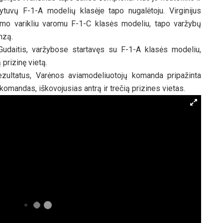
dytuvų F-1-A modelių klasėje tapo nugalėtoju. Virginijus
imo varikliu varomu F-1-C klasės modeliu, tapo varžybų
nzą.
 Gudaitis, varžybose startavęs su F-1-A klasės modeliu,
 prizinę vietą.
zultatus, Varėnos aviamodeliuotojų komanda pripažinta
 komandas, iškovojusias antrą ir trečią prizines vietas.