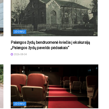
ĮDOMU
Palangos žydų bendruomenė kviečia į ekskursiją
„Palangos žydų paveldo pėdsakais“
2026-08-04
ĮDOMU