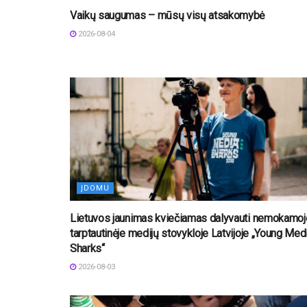
Vaikų saugumas – mūsų visų atsakomybė
2026-08-04
ĮDOMU
Lietuvos jaunimas kviečiamas dalyvauti nemokamoj
tarptautinėje medijų stovykloje Latvijoje „Young Med
Sharks“
2026-08-03