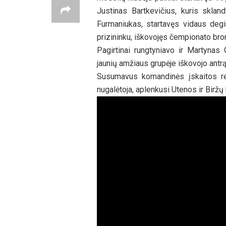
Justinas Bartkevičius, kuris sklan
Furmaniukas, startavęs vidaus deg
prizininku, iškovojęs čempionato bro
Pagirtinai rungtyniavo ir Martynas
jaunių amžiaus grupėje iškovojo antrą
Susumavus komandinės įskaitos re
nugalėtoja, aplenkusi Utenos ir Biržų