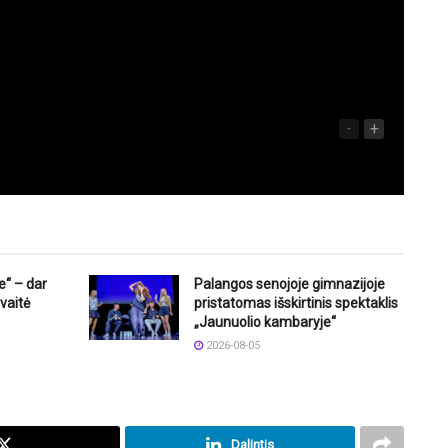
-
+
e“ – dar
Palangos senojoje gimnazijoje
vaitė
pristatomas išskirtinis spektaklis
„Jaunuolio kambaryje“
2026-08-05
Dalintis