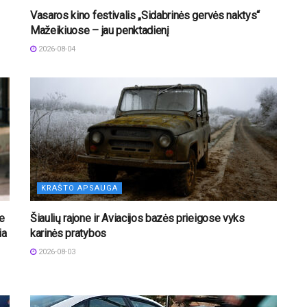
Vasaros kino festivalis „Sidabrinės gervės naktys“
Mažeikiuose – jau penktadienį
2026-08-04
KRAŠTO APSAUGA
e
Šiaulių rajone ir Aviacijos bazės prieigose vyks
ia
karinės pratybos
2026-08-03