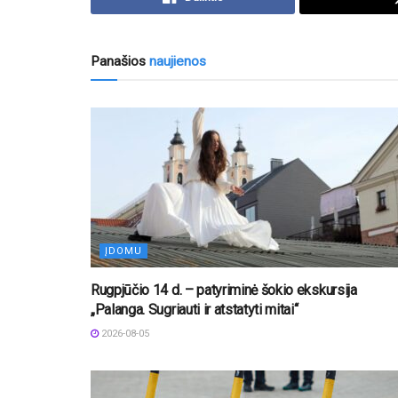
Panašios
naujienos
ĮDOMU
Rugpjūčio 14 d. – patyriminė šokio ekskursija
„Palanga. Sugriauti ir atstatyti mitai“
2026-08-05