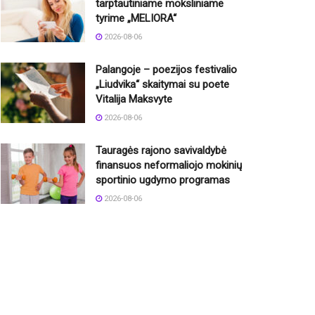
tarptautiniame moksliniame
tyrime „MELIORA“
2026-08-06
Palangoje – poezijos festivalio
„Liudvika“ skaitymai su poete
Vitalija Maksvyte
2026-08-06
Tauragės rajono savivaldybė
finansuos neformaliojo mokinių
sportinio ugdymo programas
2026-08-06