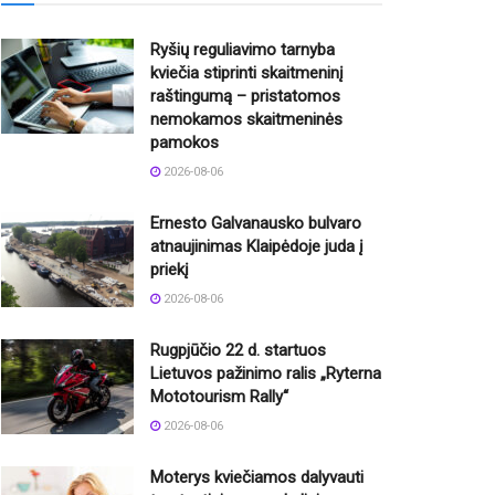
Ryšių reguliavimo tarnyba
kviečia stiprinti skaitmeninį
raštingumą – pristatomos
nemokamos skaitmeninės
pamokos
2026-08-06
Ernesto Galvanausko bulvaro
atnaujinimas Klaipėdoje juda į
priekį
2026-08-06
Rugpjūčio 22 d. startuos
Lietuvos pažinimo ralis „Ryterna
Mototourism Rally“
2026-08-06
Moterys kviečiamos dalyvauti