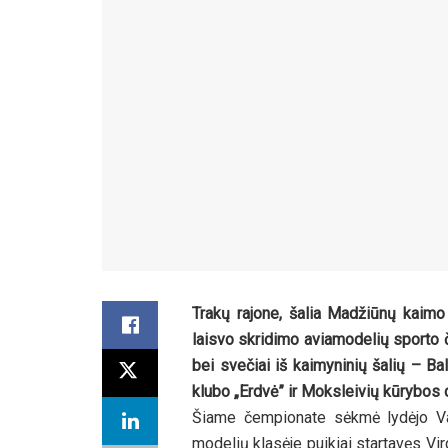
Trakų rajone, šalia Madžiūnų kaimo
laisvo skridimo aviamodelių sporto 
bei svečiai iš kaimyninių šalių – Bal
klubo „Erdvė” ir Moksleivių kūrybos 
Šiame čempionate sėkmė lydėjo Va
modelių klasėje puikiai startavęs Vir