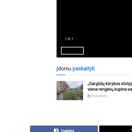
1
Iš 1
Įdomu
paskaityti
„Gargždų kūrybos stotyj
viena renginių kupina sa
2026-08-05
Dalintis