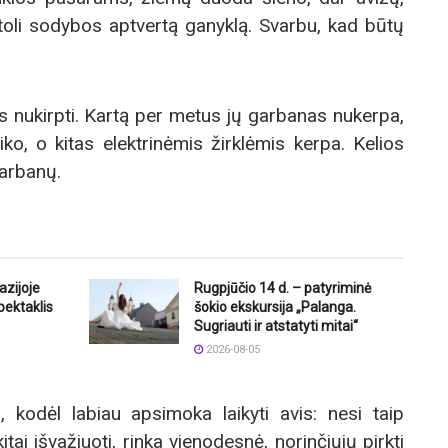
etoli sodybos aptvertą ganyklą. Svarbu, kad būtų
s nukirpti. Kartą per metus jų garbanas nukerpa,
ko, o kitas elektrinėmis žirklėmis kerpa. Kelios
garbanų.
azijoje
Rugpjūčio 14 d. – patyriminė
pektaklis
šokio ekskursija „Palanga.
Sugriauti ir atstatyti mitai“
2026-08-05
 kodėl labiau apsimoka laikyti avis: nesi taip
kitai išvažiuoti, rinka vienodesnė, norinčiųjų pirkti