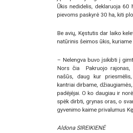
Ūkis nedidelis, deklaruoja 60 
pievoms paskyrė 30 ha, kiti plo
Be avių, Kęstutis dar laiko kele
natūrinis šeimos ūkis, kuriame 
– Nelengva buvo įsikibti į gi
Nors čia Pakruojo rajonas, 
našūs, daug kur priesmėlis,
kantriai dirbame, džiaugiamės,
padėjėjai. O ko daugiau ir norė
spėk dirbti, grynas oras, o sva
gyvenimo kaime privalumus Kęs
Aldona SIREIKIENĖ