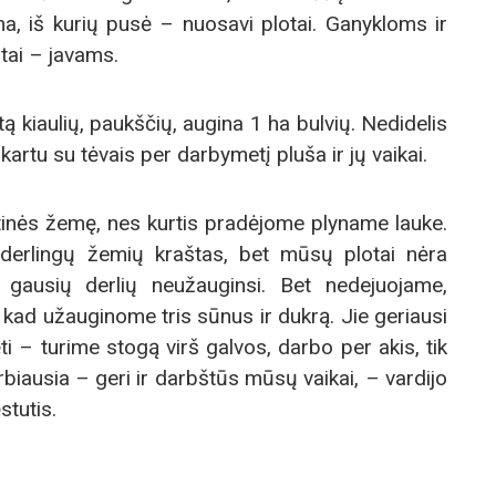
ha, iš kurių pusė – nuosavi plotai. Ganykloms ir
tai – javams.
tą kiaulių, paukščių, augina 1 ha bulvių. Nedidelis
kartu su tėvais per darbymetį pluša ir jų vaikai.
mtinės žemę, nes kurtis pradėjome plyname lauke.
derlingų žemių kraštas, bet mūsų plotai nėra
 gausių derlių neužauginsi. Bet nedejuojame,
 kad užauginome tris sūnus ir dukrą. Jie geriausi
ti – turime stogą virš galvos, darbo per akis, tik
rbiausia – geri ir darbštūs mūsų vaikai, – vardijo
tutis.