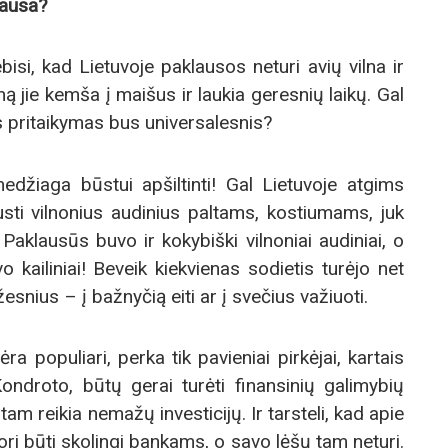
lausa?
bisi, kad Lietuvoje paklausos neturi avių vilna ir
ilną jie kemša į maišus ir laukia geresnių laikų. Gal
os pritaikymas bus universalesnis?
medžiaga būstui apšiltinti! Gal Lietuvoje atgims
sti vilnonius audinius paltams, kostiumams, juk
s. Paklausūs buvo ir kokybiški vilnoniai audiniai, o
 kailiniai! Beveik kiekvienas sodietis turėjo net
esnius – į bažnyčią eiti ar į svečius važiuoti.
ra populiari, perka tik pavieniai pirkėjai, kartais
ndroto, būtų gerai turėti finansinių galimybių
tam reikia nemažų investicijų. Ir tarsteli, kad apie
nori būti skolingi bankams, o savo lėšų tam neturi.