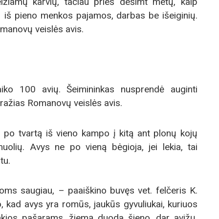
lžiamų karvių, tačiau prieš dešimt metų, kaip
– iš pieno menkos pajamos, darbas be išeiginių.
omanovų veislės avis.
laiko 100 avių. Šeimininkas nusprendė auginti
gražias Romanovų veislės avis.
 po tvartą iš vieno kampo į kitą ant plonų kojų
uolių. Avys ne po vieną bėgioja, jei lekia, tai
tu.
joms saugiau, – paaiškino buvęs vet. felčeris K.
, kad avys yra romūs, jaukūs gyvuliukai, kuriuos
nkios pašarams, žiemą duoda šieno, dar avižų,