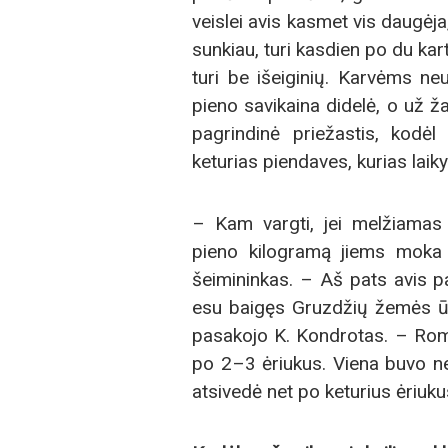
veislei avis kasmet vis daugėja,
sunkiau, turi kasdien po du kar
turi be išeiginių. Karvėms ne
pieno savikaina didelė, o už ža
pagrindinė priežastis, kodėl
keturias piendaves, kurias laikys
– Kam vargti, jei melžiamas k
pieno kilogramą jiems moka
šeimininkas. – Aš pats avis pas
esu baigęs Gruzdžių žemės ū
pasakojo K. Kondrotas. – Roma
po 2–3 ėriukus. Viena buvo ne
atsivedė net po keturius ėriuku