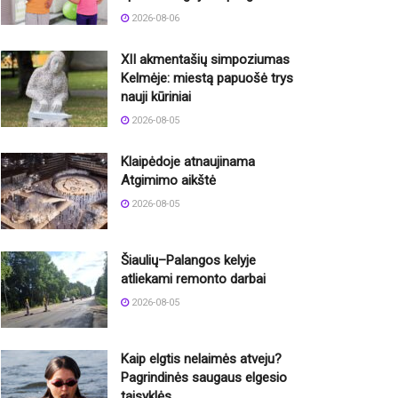
2026-08-06
XII akmentašių simpoziumas
Kelmėje: miestą papuošė trys
nauji kūriniai
2026-08-05
Klaipėdoje atnaujinama
Atgimimo aikštė
2026-08-05
Šiaulių–Palangos kelyje
atliekami remonto darbai
2026-08-05
Kaip elgtis nelaimės atveju?
Pagrindinės saugaus elgesio
taisyklės