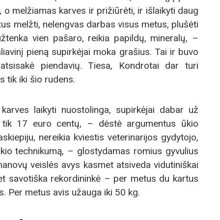
 o melžiamas karves ir prižiūrėti, ir išlaikyti daug
tus melžti, nelengvas darbas visus metus, plušėti
užtenka vien pašaro, reikia papildų, mineralų, –
liavinį pieną supirkėjai moka grašius. Tai ir buvo
 atsisakė piendavių. Tiesa, Kondrotai dar turi
 tik iki šio rudens.
arves laikyti nuostolinga, supirkėjai dabar už
 tik 17 euro centų, – dėstė argumentus ūkio
kiepiju, nereikia kviestis veterinarijos gydytojo,
kio technikumą, – glostydamas romius gyvulius
novų veislės avys kasmet atsiveda vidutiniškai
t savotiška rekordininkė – per metus du kartus
s. Per metus avis užauga iki 50 kg.