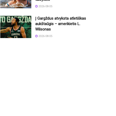
2026-08-05
Į Gargždus atvyksta atletiškas
aukštaūgis – amerikietis L.
Wilsonas
2026-08-05