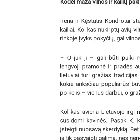
Kodėl maža vilnos ir kailių pak
Irena ir Kęstutis Kondrotai ste
kailiai. Kol kas nukirptų avių v
rinkoje įvyks pokyčių, gal viln
– O juk ji – gali būti puiki 
lengvoji pramonė ir pradės au
lietuviai turi gražias tradicija
kokie anksčiau populiarūs buvo
po kelis – vienus darbui, o graž
Kol kas aviena Lietuvoje irgi nė
susidomi kavinės. Pasak K. Ko
įsteigti nuosavą skerdyklą. Bet 
ją tik pasvajoti galima, nes ne