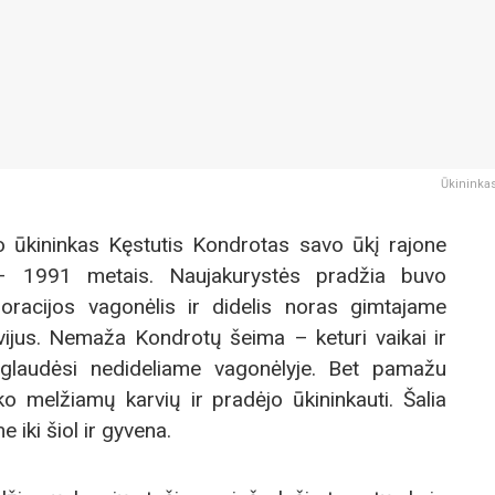
Ūkininkas
o ūkininkas Kęstutis Kondrotas savo ūkį rajone
 – 1991 metais. Naujakurystės pradžia buvo
ioracijos vagonėlis ir didelis noras gimtajame
lvijus. Nemaža Kondrotų šeima – keturi vaikai ir
glaudėsi nedideliame vagonėlyje. Bet pamažu
ko melžiamų karvių ir pradėjo ūkininkauti. Šalia
 iki šiol ir gyvena.