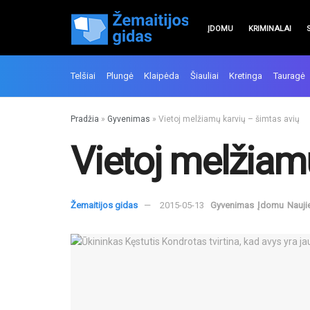
ĮDOMU
KRIMINALAI
Telšiai
Plungė
Klaipėda
Šiauliai
Kretinga
Tauragė
Pradžia
»
Gyvenimas
»
Vietoj melžiamų karvių – šimtas avių
Vietoj melžiam
Žemaitijos gidas
2015-05-13
Gyvenimas
Įdomu
Nauji