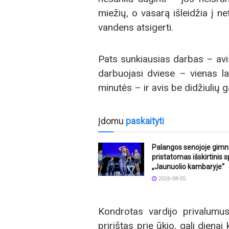
miežių, o vasarą išleidžia į n
vandens atsigerti.
Pats sunkiausias darbas – avi
darbuojasi dviese – vienas lai
minutės – ir avis be didžiulių 
Įdomu
paskaityti
Palangos senojoje gimn
pristatomas išskirtinis s
„Jaunuolio kambaryje“
2026-08-05
Kondrotas vardijo privalumus,
pririštas prie ūkio, gali dienai 