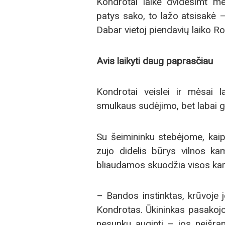
Kondrotai laikė dvidešimt me
patys sako, to lažo atsisakė 
Dabar vietoj piendavių laiko R
Avis laikyti daug paprasčiau
Kondrotai veislei ir mėsai 
smulkaus sudėjimo, bet labai 
Su šeimininku stebėjome, kaip
zujo didelis būrys vilnos kam
bliaudamos skuodžia visos kar
– Bandos instinktas, krūvoje 
Kondrotas. Ūkininkas pasakojo
nesunku auginti – jos neišra