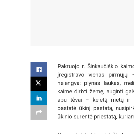
Pakruojo r. Šinkaučiškio kaim
įregistravo vienas pirmųjų
nelengva: plynas laukas, mel
kaime dirbti žemę, auginti ga
abu tėvai – keletą metų ir 
pastatė ūkinį pastatą, nusipir
ūkinio surentė priestatą, kuriame