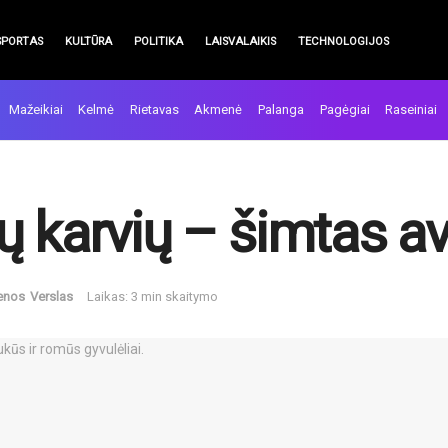
SPORTAS
KULTŪRA
POLITIKA
LAISVALAIKIS
TECHNOLOGIJOS
Mažeikiai
Kelmė
Rietavas
Akmenė
Palanga
Pagėgiai
Raseiniai
ų karvių – šimtas av
enos
Verslas
Laikas: 3 min skaitymo