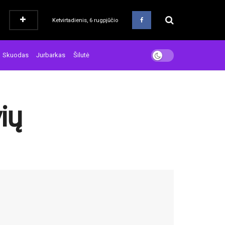
Ketvirtadienis, 6 rugpjūčio
Skuodas
Jurbarkas
Šilutė
ių