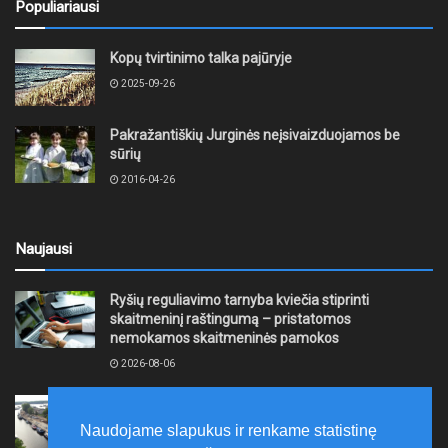
Populiariausi
Kopų tvirtinimo talka pajūryje
2025-09-26
Pakražantiškių Jurginės neįsivaizduojamos be
sūrių
2016-04-26
Naujausi
Ryšių reguliavimo tarnyba kviečia stiprinti
skaitmeninį raštingumą – pristatomos
nemokamos skaitmeninės pamokos
2026-08-06
Ernesto Galvanausko bulvaro atnaujinimas
Klaipėdoje juda į priekį
Naudojame slapukus ir renkame statistinę