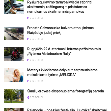
Ryšių reguliavimo tarnyba kviečia stiprinti
skaitmeninį raštingumą – pristatomos
nemokamos skaitmeninės pamokos
2026-08-06
Ernesto Galvanausko bulvaro atnaujinimas
Klaipėdoje juda į priekį
2026-08-06
Rugpjūčio 22 d. startuos Lietuvos pažinimo ralis
„Ryterna Mototourism Rally“
2026-08-06
Moterys kviečiamos dalyvauti tarptautiniame
moksliniame tyrime „MELIORA“
2026-08-06
Šiaulių erdvėse eksponuojama fotografijų paroda
2026-08-06
Palangoje – poezijos festivalio „Liudvika“ skaitymai