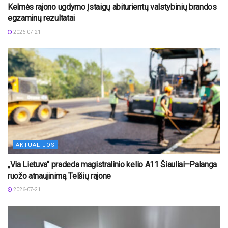
Kelmės rajono ugdymo įstaigų abiturientų valstybinių brandos
egzaminų rezultatai
2026-07-21
AKTUALIJOS
„Via Lietuva“ pradeda magistralinio kelio A11 Šiauliai–Palanga
ruožo atnaujinimą Telšių rajone
2026-07-21