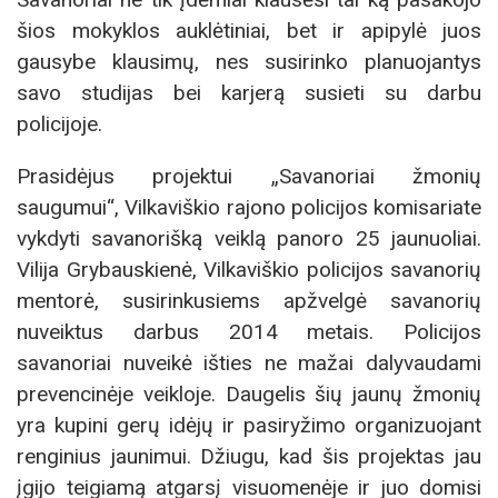
šios mokyklos auklėtiniai, bet ir apipylė juos
gausybe klausimų, nes susirinko planuojantys
savo studijas bei karjerą susieti su darbu
policijoje.
Prasidėjus projektui „Savanoriai žmonių
saugumui“, Vilkaviškio rajono policijos komisariate
vykdyti savanorišką veiklą panoro 25 jaunuoliai.
Vilija Grybauskienė, Vilkaviškio policijos savanorių
mentorė, susirinkusiems apžvelgė savanorių
nuveiktus darbus 2014 metais. Policijos
savanoriai nuveikė išties ne mažai dalyvaudami
prevencinėje veikloje. Daugelis šių jaunų žmonių
yra kupini gerų idėjų ir pasiryžimo organizuojant
renginius jaunimui. Džiugu, kad šis projektas jau
įgijo teigiamą atgarsį visuomenėje ir juo domisi