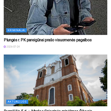
KRIMINALAI
Plungės r. PK pareigūnai prašo visuomenės pagalbos
2026-07-24
AKTUALIJOS