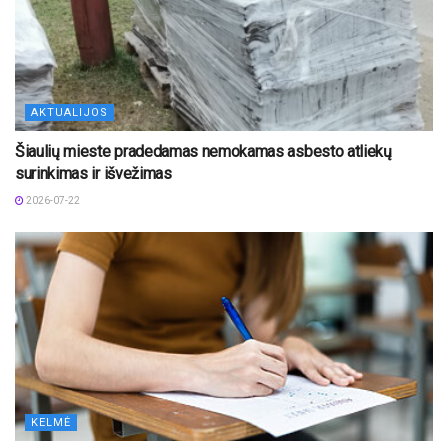
AKTUALIJOS
Šiaulių mieste pradedamas nemokamas asbesto atliekų
surinkimas ir išvežimas
2026-07-22
KELMĖ