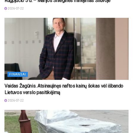
Rugpjūčio 5 d. – Marijos Snieginės minėjimas Šiluvoje
2026-07-22
FINANSAI
Vaidas Žagūnis. Atsinaujinęs naftos kainų šokas vėl išbando
Lietuvos verslo pasitikėjimą
2026-07-22