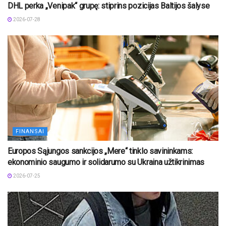
DHL perka „Venipak“ grupę: stiprins pozicijas Baltijos šalyse
2026-07-28
FINANSAI
Europos Sąjungos sankcijos „Mere“ tinklo savininkams:
ekonominio saugumo ir solidarumo su Ukraina užtikrinimas
2026-07-25