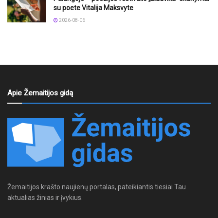
su poete Vitalija Maksvyte
2026-08-06
Apie Žemaitijos gidą
Žemaitijos krašto naujienų portalas, pateikiantis tiesiai Tau
aktualias žinias ir įvykius.