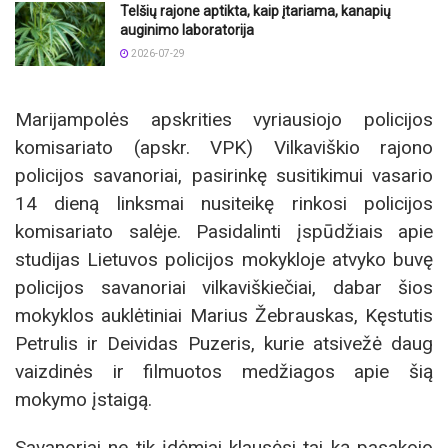
Telšių rajone aptikta, kaip įtariama, kanapių
auginimo laboratorija
2026-07-29
Marijampolės apskrities vyriausiojo policijos
komisariato (apskr. VPK) Vilkaviškio rajono
policijos savanoriai, pasirinkę susitikimui vasario
14 dieną linksmai nusiteikę rinkosi policijos
komisariato salėje. Pasidalinti įspūdžiais apie
studijas Lietuvos policijos mokykloje atvyko buvę
policijos savanoriai vilkaviškiečiai, dabar šios
mokyklos auklėtiniai Marius Žebrauskas, Kęstutis
Petrulis ir Deividas Puzeris, kurie atsivežė daug
vaizdinės ir filmuotos medžiagos apie šią
mokymo įstaigą.
Savanoriai ne tik įdėmiai klausėsi tai ką pasakojo