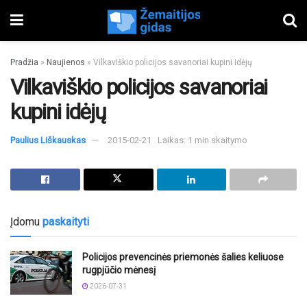
Pradžia
»
Naujienos
»
Vilkaviškio policijos savanoriai kupini idėjų
Vilkaviškio policijos savanoriai
kupini idėjų
Paulius Liškauskas
2015-02-21
Laikas: 1 min skaitymo
Įdomu
paskaityti
Policijos prevencinės priemonės šalies keliuose
rugpjūčio mėnesį
2026-07-31