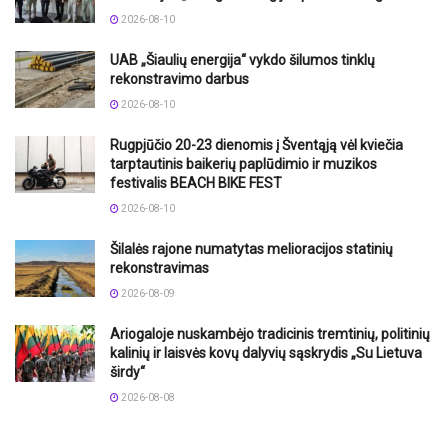
2026-08-10
UAB „Šiaulių energija“ vykdo šilumos tinklų
rekonstravimo darbus
2026-08-10
Rugpjūčio 20-23 dienomis į Šventąją vėl kviečia
tarptautinis baikerių paplūdimio ir muzikos
festivalis BEACH BIKE FEST
2026-08-10
Šilalės rajone numatytas melioracijos statinių
rekonstravimas
2026-08-09
Ariogaloje nuskambėjo tradicinis tremtinių, politinių
kalinių ir laisvės kovų dalyvių sąskrydis „Su Lietuva
širdy“
2026-08-08