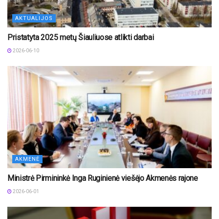
AKTUALIJOS
Pristatyta 2025 metų Šiauliuose atlikti darbai
2026-06-10
AKMENĖ
Ministrė Pirmininkė Inga Ruginienė viešėjo Akmenės rajone
2026-06-01