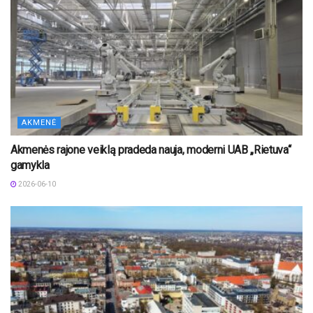
AKMENĖ
Akmenės rajone veiklą pradeda nauja, moderni UAB „Rietuva“
gamykla
2026-06-10