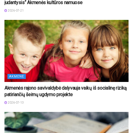
judantysis“ Akmenės kultūros namuose
2026-07-21
AKMENĖ
Akmenės rajono savivaldybė dalyvauja vaikų iš socialinę riziką
patiriančių šeimų ugdymo projekte
2026-07-13