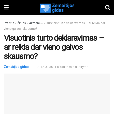
Pradžia
»
Žinios
»
Akmenė
»
Visuotinis turto deklaravimas – ar reikia dar
vieno galvos skausmo?
Visuotinis turto deklaravimas –
ar reikia dar vieno galvos
skausmo?
Žemaitijos gidas
2017-09-30
Laikas: 2 min skaitymo