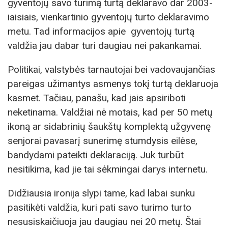
gyventojų savo turimą turtą deklaravo dar 2003-
iaisiais, vienkartinio gyventojų turto deklaravimo
metu. Tad informacijos apie gyventojų turtą
valdžia jau dabar turi daugiau nei pakankamai.
Politikai, valstybės tarnautojai bei vadovaujančias
pareigas užimantys asmenys tokį turtą deklaruoja
kasmet. Tačiau, panašu, kad jais apsiriboti
neketinama. Valdžiai nė motais, kad per 50 metų
ikoną ar sidabrinių šaukštų komplektą užgyvenę
senjorai pavasarį sunerimę stumdysis eilėse,
bandydami pateikti deklaraciją. Juk turbūt
nesitikima, kad jie tai sėkmingai darys internetu.
Didžiausia ironija slypi tame, kad labai sunku
pasitikėti valdžia, kuri pati savo turimo turto
nesusiskaičiuoja jau daugiau nei 20 metų. Štai