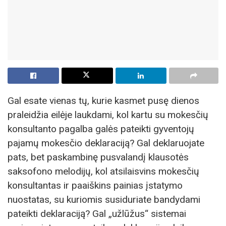
Gal esate vienas tų, kurie kasmet pusę dienos
praleidžia eilėje laukdami, kol kartu su mokesčių
konsultanto pagalba galės pateikti gyventojų
pajamų mokesčio deklaraciją? Gal deklaruojate
pats, bet paskambinę pusvalandį klausotės
saksofono melodijų, kol atsilaisvins mokesčių
konsultantas ir paaiškins painias įstatymo
nuostatas, su kuriomis susiduriate bandydami
pateikti deklaraciją? Gal „užlūžus“ sistemai