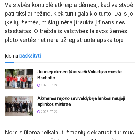
Valstybės kontrolė atkreipia dėmesį, kad valstybė
pati tiksliai nežino, kiek turi ilgalaikio turto. Dalis jo
(kelių, žemės, miškų) nėra įtraukta į finansines
ataskaitas. O trečdalis valstybės laisvos žemės
ploto vertės net nėra užregistruota apskaitoje.
Įdomu
paskaityti
Jaunieji akmeniškiai vieši Vokietijos mieste
Bocholte
2026-07-24
Akmenės rajono savivaldybėje lankėsi naujoji
aplinkos ministrė
2026-07-23
Nors siūloma reikalauti žmonių deklaruoti turimus