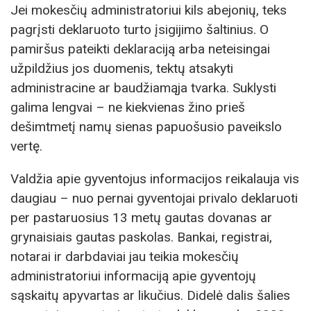
Jei mokesčių administratoriui kils abejonių, teks
pagrįsti deklaruoto turto įsigijimo šaltinius. O
pamiršus pateikti deklaraciją arba neteisingai
užpildžius jos duomenis, tektų atsakyti
administracine ar baudžiamąja tvarka. Suklysti
galima lengvai – ne kiekvienas žino prieš
dešimtmetį namų sienas papuošusio paveikslo
vertę.
Valdžia apie gyventojus informacijos reikalauja vis
daugiau – nuo pernai gyventojai privalo deklaruoti
per pastaruosius 13 metų gautas dovanas ar
grynaisiais gautas paskolas. Bankai, registrai,
notarai ir darbdaviai jau teikia mokesčių
administratoriui informaciją apie gyventojų
sąskaitų apyvartas ar likučius. Didelė dalis šalies