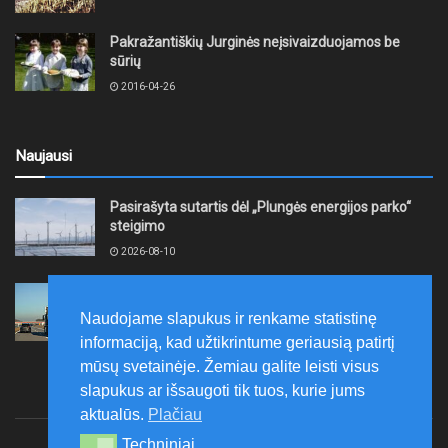
Pakražantiškių Jurginės neįsivaizduojamos be
sūrių
2016-04-26
Naujausi
Pasirašyta sutartis dėl „Plungės energijos parko“
steigimo
2026-08-10
Vidutinės kuro kainos pirmadienį Lietuvos
degalinėse sumažėjo
Naudojame slapukus ir renkame statistinę
2026-08-10
informaciją, kad užtikrintume geriausią patirtį
mūsų svetainėje. Žemiau galite leisti visus
slapukus ar išsaugoti tik tuos, kurie jums
aktualūs.
Plačiau
Techniniai
Techniniai