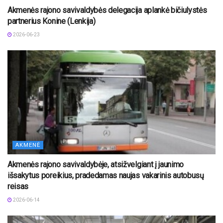
Akmenės rajono savivaldybės delegacija aplankė bičiulystės
partnerius Konine (Lenkija)
2026-06-23
AKMENĖ
Akmenės rajono savivaldybėje, atsižvelgiant į jaunimo
išsakytus poreikius, pradedamas naujas vakarinis autobusų
reisas
2026-06-14