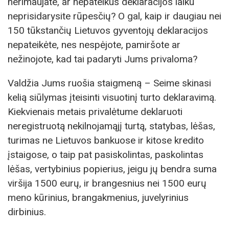
nerimaujate, ar nepateikus deklaracijos laiku
neprisidarysite rūpesčių? O gal, kaip ir daugiau nei
150 tūkstančių Lietuvos gyventojų deklaracijos
nepateikėte, nes nespėjote, pamiršote ar
nežinojote, kad tai padaryti Jums privaloma?
Valdžia Jums ruošia staigmeną – Seime skinasi
kelią siūlymas įteisinti visuotinį turto deklaravimą.
Kiekvienais metais privalėtume deklaruoti
neregistruotą nekilnojamąjį turtą, statybas, lėšas,
turimas ne Lietuvos bankuose ir kitose kredito
įstaigose, o taip pat pasiskolintas, paskolintas
lėšas, vertybinius popierius, jeigu jų bendra suma
viršija 1500 eurų, ir brangesnius nei 1500 eurų
meno kūrinius, brangakmenius, juvelyrinius
dirbinius.