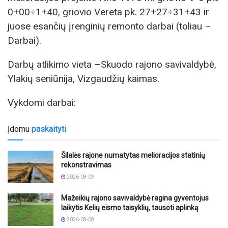
0+00÷1+40, griovio Vereta pk. 27+27÷31+43 ir
juose esančių įrenginių remonto darbai (toliau –
Darbai).
Darbų atlikimo vieta –Skuodo rajono savivaldybė,
Ylakių seniūnija, Vizgaudžių kaimas.
Vykdomi darbai:
Įdomu
paskaityti
Šilalės rajone numatytas melioracijos statinių
rekonstravimas
2026-08-09
Mažeikių rajono savivaldybė ragina gyventojus
laikytis Kelių eismo taisyklių, tausoti aplinką
2026-08-08