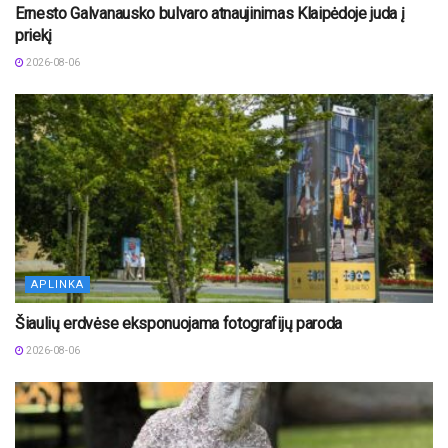
Ernesto Galvanausko bulvaro atnaujinimas Klaipėdoje juda į
priekį
2026-08-06
APLINKA
Šiaulių erdvėse eksponuojama fotografijų paroda
2026-08-06