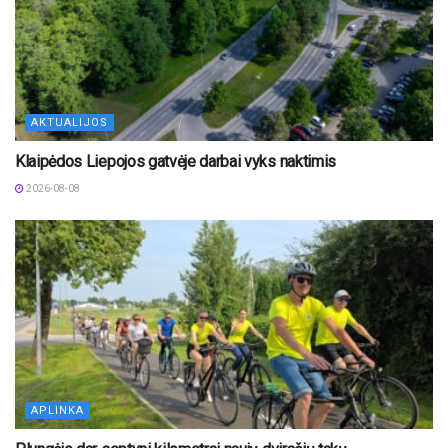
AKTUALIJOS
Klaipėdos Liepojos gatvėje darbai vyks naktimis
2026-08-08
APLINKA