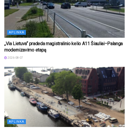
APLINKA
„Via Lietuva“ pradeda magistralinio kelio A11 Šiauliai–Palanga
modernizavimo etapą
2026-08-07
APLINKA