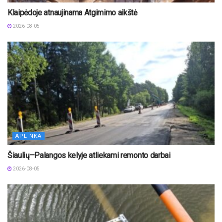
Klaipėdoje atnaujinama Atgimimo aikštė
2026-08-05
APLINKA
Šiaulių–Palangos kelyje atliekami remonto darbai
2026-08-05