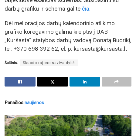
objektuose esančias schemas. Susipažinti su
darbų grafiku ir schema galite
čia.
Dėl melioracijos darbų kalendorinio atlikimo
grafiko koregavimo galima kreiptis į UAB
„Kuršasta“ statybos darbų vadovą Donatą Budrikį,
tel. +370 698 392 62, el. p. kursasta@kursasta.lt
Šaltinis:
Skuodo rajono savivaldybė
Panašios
naujienos