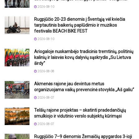
2026-08-10
Rugpjūčio 20-23 dienomis į Šventąją vėl kviečia
tarptautinis baikerių paplūdimio ir muzikos
festivalis BEACH BIKE FEST
2026-08-10
Ariogaloje nuskambėjo tradicinis tremtinių, politinių
kalinių ir laisvės kovų dalyvių sąskrydis „Su Lietuva
širdy“
2026-08-08
Akmenės rajone jau devintus metus
organizuojama vaikų prevencinė stovykla „Aš galiu“
2026-08-07
Telšių rajone projektas – skatinti pradedančiųjų
smulkiojo ir vidutinio verslo subjektų kūrimąsi
2026-08-07
Rugpjūčio 7–9 dienomis Žemaičių apygardos 3-ioji