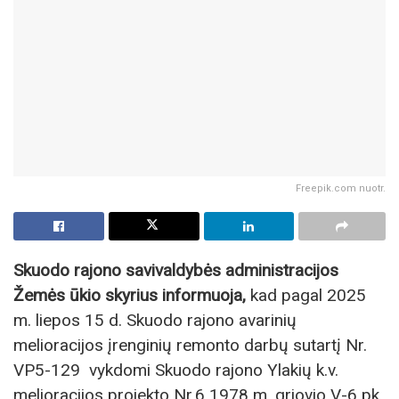
Freepik.com nuotr.
Skuodo rajono savivaldybės administracijos
Žemės ūkio skyrius informuoja,
kad pagal 2025
m. liepos 15 d. Skuodo rajono avarinių
melioracijos įrenginių remonto darbų sutartį Nr.
VP5-129 vykdomi Skuodo rajono Ylakių k.v.
melioracijos projekto Nr.6 1978 m. griovio V-6 pk.