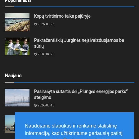
Populiariausi
Kopų tvirtinimo talka pajūryje
2025-09-26
Pakražantiškių Jurginės neįsivaizduojamos be
sūrių
2016-04-26
Naujausi
Pasirašyta sutartis dėl „Plungės energijos parko“
steigimo
2026-08-10
Vidutinės kuro kainos pirmadienį Lietuvos
degalinėse sumažėjo
Naudojame slapukus ir renkame statistinę
2026-08-10
informaciją, kad užtikrintume geriausią patirtį