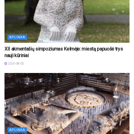
APLINKA
XII akmentašių simpoziumas Kelmėje: miestą papuošė trys
nauji kūriniai
2026-08-05
APLINKA