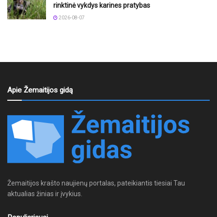
rinktinė vykdys karines pratybas
2026-08-07
Apie Žemaitijos gidą
Žemaitijos krašto naujienų portalas, pateikiantis tiesiai Tau
aktualias žinias ir įvykius.