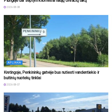
Plungėje dar septyni kilometrai naujų dviračių takų
2026-08-08
APLINKA
Kretingoje, Penkininkų gatvėje bus nutiesti vandentiekio ir
buitinių nuotekų tinklai
2026-08-07