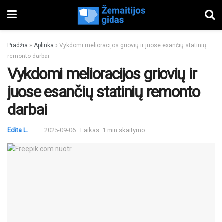
Pradžia
»
Aplinka
»
Vykdomi melioracijos griovių ir juose esančių statinių
remonto darbai
Vykdomi melioracijos griovių ir
juose esančių statinių remonto
darbai
Edita L.
2025-09-06
Laikas: 1 min skaitymo