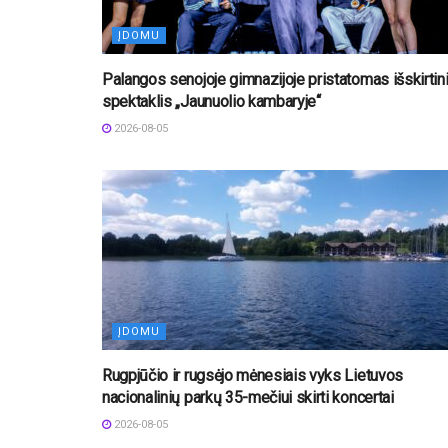
ĮDOMU
Palangos senojoje gimnazijoje pristatomas išskirtin
spektaklis „Jaunuolio kambaryje“
2026-08-05
ĮDOMU
Rugpjūčio ir rugsėjo mėnesiais vyks Lietuvos
nacionalinių parkų 35-mečiui skirti koncertai
2026-08-05