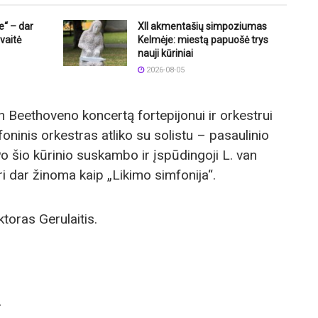
e“ – dar
XII akmentašių simpoziumas
vaitė
Kelmėje: miestą papuošė trys
nauji kūriniai
2026-08-05
van Beethoveno koncertą fortepijonui ir orkestrui
foninis orkestras atliko su solistu – pasaulinio
o šio kūrinio suskambo ir įspūdingoji L. van
i dar žinoma kaip „Likimo simfonija“.
toras Gerulaitis.