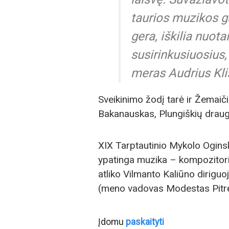
taurios muzikos ga
gera, iškilia nuot
susirinkusiuosius
meras Audrius Kli
Sveikinimo žodį tarė ir Žemaiči
Bakanauskas, Plungiškių draug
XIX Tarptautinio Mykolo Ogins
ypatinga muzika – kompozitori
atliko Vilmanto Kaliūno dirigu
(meno vadovas Modestas Pitr
Įdomu
paskaityti