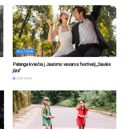
KULTŪRA
Palanga kviečia į Jaunimo vasaros festivalį „Saulės
jūra“
2026-08-04