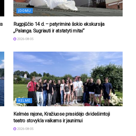
ĮDOMU
is
Rugpjūčio 14 d. – patyriminė šokio ekskursija
„Palanga. Sugriauti ir atstatyti mitai“
2026-08-05
KELMĖ
Kelmės rajone, Kražiuose prasidėjo dvidešimtoji
teatro stovykla vaikams ir jaunimui
2026-08-05