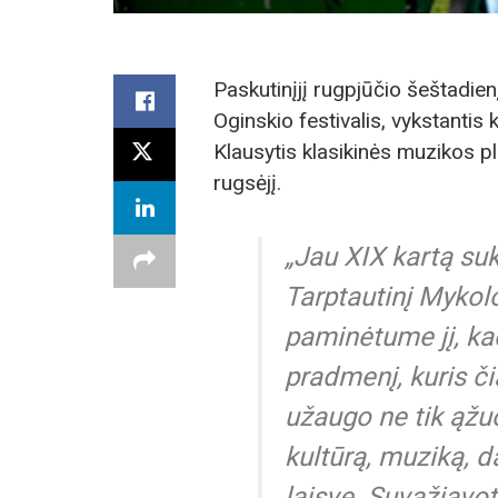
Paskutinįjį rugpjūčio šeštadien
Oginskio festivalis, vykstantis
Klausytis klasikinės muzikos pl
rugsėjį.
„Jau XIX kartą suk
Tarptautinį Mykolo
paminėtume jį, ka
pradmenį, kuris čia
užaugo ne tik ąžuo
kultūrą, muziką, d
laisvę. Suvažiavote