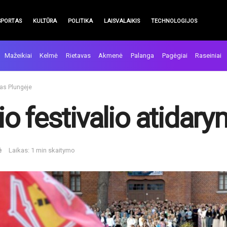
SPORTAS
KULTŪRA
POLITIKA
LAISVALAIKIS
TECHNOLOGIJOS
Mažeikiai
Kelmė
Rietavas
Akmenė
Palanga
Pagėgiai
Raseiniai
mas Plungėje
o festivalio atidar
ė
Laikas: 1 min skaitymo