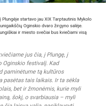
į Plungėje startavo jau XIX Tarptautinis Mykolo
 kunigaikščių Oginskio dvaro žirgyno salėje.
ungiškiai ir miesto svečiai bus kviečiami visą
viečiame jus čia, į Plungę, į
 Oginskio festivalį. Kad
d paminėtume tą kultūros
 pasėtas tais laikais. Ir ta sėkla
lais, bet ir žmonėmis, kurie myli
ainą, šokį, o svarbiausia – myli
 čia laisva valia, pasiklausyti