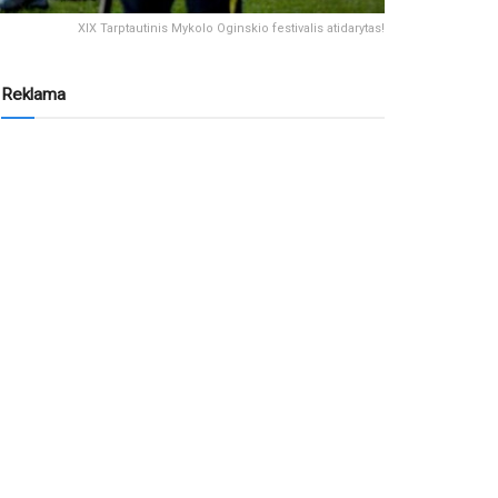
XIX Tarptautinis Mykolo Oginskio festivalis atidarytas!
Reklama