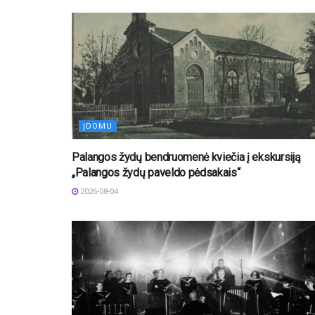
ĮDOMU
Palangos žydų bendruomenė kviečia į ekskursiją
„Palangos žydų paveldo pėdsakais“
2026-08-04