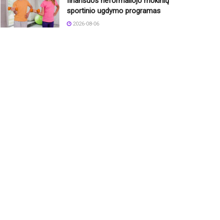
finansuos neformaliojo mokinių
sportinio ugdymo programas
2026-08-06