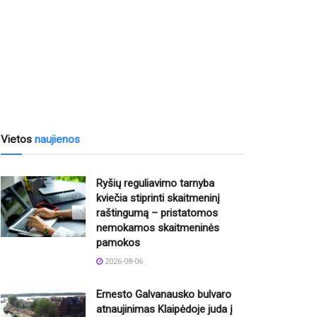
Vietos
naujienos
Ryšių reguliavimo tarnyba
kviečia stiprinti skaitmeninį
raštingumą – pristatomos
nemokamos skaitmeninės
pamokos
2026-08-06
Ernesto Galvanausko bulvaro
atnaujinimas Klaipėdoje juda į