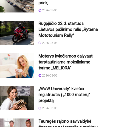
priekį
2026-08-06
Rugpjūčio 22 d. startuos
Lietuvos pažinimo ralis „Ryterna
Mototourism Rally“
2026-08-06
Moterys kviečiamos dalyvauti
tarptautiniame moksliniame
tyrime „MELIORA“
2026-08-06
„WoW University“ kviečia
registruotis į „1000 moterų“
projektą
2026-08-06
Tauragės rajono savivaldybė