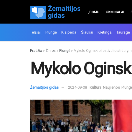
ĮDOMU
KRIMINALAI
Telšiai
Plungė
Klaipėda
Šiauliai
Kretinga
Tauragė
Pradžia
»
Žinios
»
Plungė
»
Mykolo Oginskio festivalio atidary
Mykolo Oginski
Žemaitijos gidas
2024-09-08
Kultūra
Naujienos
Plung