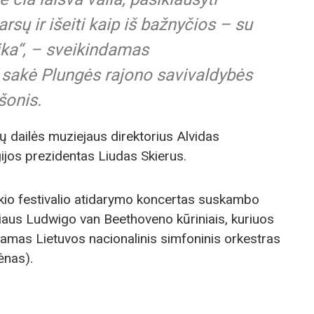
rsų ir išeiti kaip iš bažnyčios – su
aika“, – sveikindamas
, sakė Plungės rajono savivaldybės
šonis.
ų dailės muziejaus direktorius Alvidas
ijos prezidentas Liudas Skierus.
kio festivalio atidarymo koncertas suskambo
aus Ludwigo van Beethoveno kūriniais, kuriuos
ojamas Lietuvos nacionalinis simfoninis orkestras
ėnas).