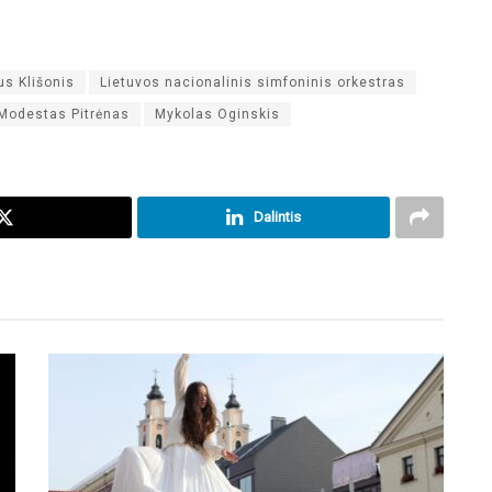
us Klišonis
Lietuvos nacionalinis simfoninis orkestras
Modestas Pitrėnas
Mykolas Oginskis
Dalintis