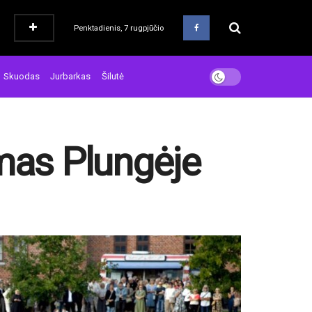
Penktadienis, 7 rugpjūčio
Skuodas
Jurbarkas
Šilutė
ymas Plungėje