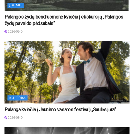
ĮDOMU
Palangos žydų bendruomenė kviečia į ekskursiją „Palangos
žydų paveldo pėdsakais“
2026-08-04
KULTŪRA
Palanga kviečia į Jaunimo vasaros festivalį „Saulės jūra“
2026-08-04