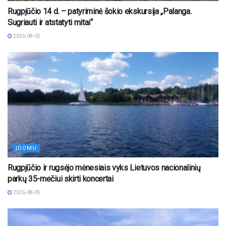
Rugpjūčio 14 d. – patyriminė šokio ekskursija „Palanga.
Sugriauti ir atstatyti mitai“
2026-08-05
ĮDOMU
Rugpjūčio ir rugsėjo mėnesiais vyks Lietuvos nacionalinių
parkų 35-mečiui skirti koncertai
2026-08-05