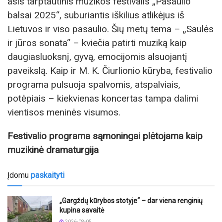
asis tarptautinis muzikos festivalis „Pasaulio
balsai 2025“, suburiantis iškilius atlikėjus iš
Lietuvos ir viso pasaulio. Šių metų tema – „Saulės
ir jūros sonata“ – kviečia patirti muziką kaip
daugiasluoksnį, gyvą, emocijomis alsuojantį
paveikslą. Kaip ir M. K. Čiurlionio kūryba, festivalio
programa pulsuoja spalvomis, atspalviais,
potėpiais – kiekvienas koncertas tampa dalimi
vientisos meninės visumos.
Festivalio programa sąmoningai plėtojama kaip
muzikinė dramaturgija
Įdomu
paskaityti
„Gargždų kūrybos stotyje“ – dar viena renginių
kupina savaitė
2026-08-05