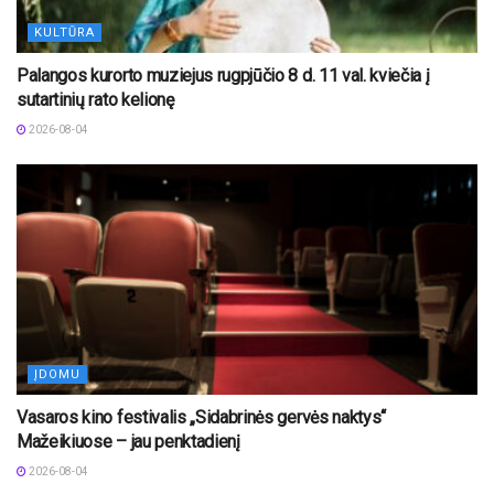
KULTŪRA
Palangos kurorto muziejus rugpjūčio 8 d. 11 val. kviečia į
sutartinių rato kelionę
2026-08-04
ĮDOMU
Vasaros kino festivalis „Sidabrinės gervės naktys“
Mažeikiuose – jau penktadienį
2026-08-04