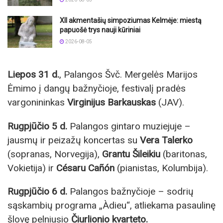
XII akmentašių simpoziumas Kelmėje: miestą
papuošė trys nauji kūriniai
2026-08-05
Liepos 31 d.
, Palangos Švč. Mergelės Marijos
Ėmimo į dangų bažnyčioje, festivalį pradės
vargonininkas
Virginijus Barkauskas
(JAV).
Rugpjūčio 5 d.
Palangos gintaro muziejuje –
jausmų ir peizažų koncertas su
Vera Talerko
(sopranas, Norvegija),
Grantu Šileikiu
(baritonas,
Vokietija) ir
Césaru Cañón
(pianistas, Kolumbija).
Rugpjūčio 6 d.
Palangos bažnyčioje – sodrių
sąskambių programa „Àdieu“, atliekama pasaulinę
šlovę pelniusio
Čiurlionio kvarteto.