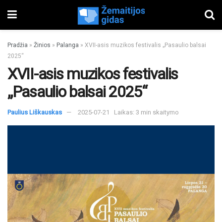
Pradžia
»
Žinios
»
Palanga
»
XVII-asis muzikos festivalis „Pasaulio balsai
2025“
XVII-asis muzikos festivalis
„Pasaulio balsai 2025“
Paulius Liškauskas
2025-07-21
Laikas: 3 min skaitymo