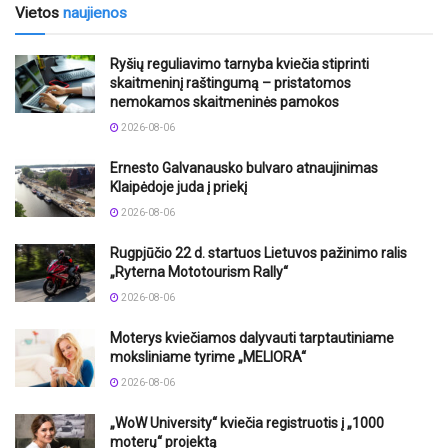
Vietos
naujienos
Ryšių reguliavimo tarnyba kviečia stiprinti
skaitmeninį raštingumą – pristatomos
nemokamos skaitmeninės pamokos
2026-08-06
Ernesto Galvanausko bulvaro atnaujinimas
Klaipėdoje juda į priekį
2026-08-06
Rugpjūčio 22 d. startuos Lietuvos pažinimo ralis
„Ryterna Mototourism Rally“
2026-08-06
Moterys kviečiamos dalyvauti tarptautiniame
moksliniame tyrime „MELIORA“
2026-08-06
„WoW University“ kviečia registruotis į „1000
moterų“ projektą