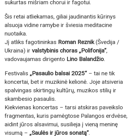
sukurtas mišriam chorui ir fagotui.
Šis retai atliekamas, giliai jaudinantis kūrinys
alsuoja vidine ramybe ir šviesia meditacine
nuotaika.
Jį atliks fagotininkas
Roman Reznik
(Švedija /
Ukraina) ir
valstybinis choras „Polifonija“
,
vadovaujamas dirigento
Lino Balandžio
.
Festivalis
„Pasaulio balsai 2025“
– tai ne tik
koncertai, bet ir muzikinė kelionė. Joje atsiveria
spalvingas skirtingų kultūrų, muzikos stilių ir
skambesio pasaulis.
Kiekvienas koncertas – tarsi atskiras paveikslo
fragmentas, kuris pamėgtose Palangos erdvėse,
aidint jūros alsavimui, susilieja į vieną meninę
visumą –
„Saulės ir jūros sonatą“
.