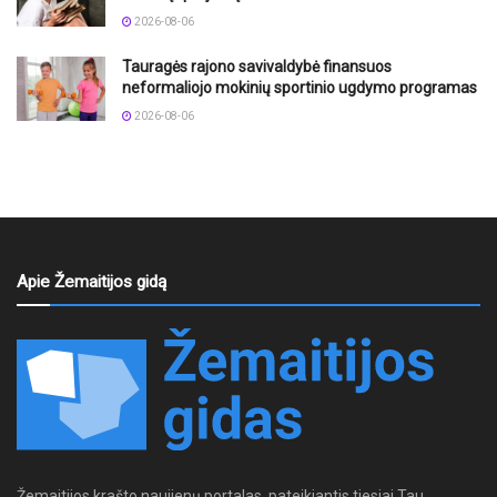
2026-08-06
Tauragės rajono savivaldybė finansuos
neformaliojo mokinių sportinio ugdymo programas
2026-08-06
Apie Žemaitijos gidą
Žemaitijos krašto naujienų portalas, pateikiantis tiesiai Tau