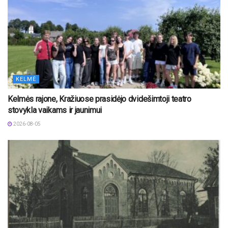
KELMĖ
Kelmės rajone, Kražiuose prasidėjo dvidešimtoji teatro
stovykla vaikams ir jaunimui
2026-08-05