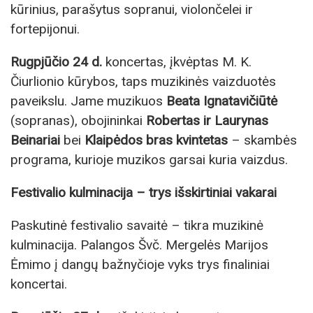
kūrinius, parašytus sopranui, violončelei ir
fortepijonui.
Rugpjūčio 24 d.
koncertas, įkvėptas M. K.
Čiurlionio kūrybos, taps muzikinės vaizduotės
paveikslu. Jame muzikuos
Beata Ignatavičiūtė
(sopranas), obojininkai
Robertas ir Laurynas
Beinariai
bei
Klaipėdos bras kvintetas
– skambės
programa, kurioje muzikos garsai kuria vaizdus.
Festivalio kulminacija – trys išskirtiniai vakarai
Paskutinė festivalio savaitė – tikra muzikinė
kulminacija. Palangos Švč. Mergelės Marijos
Ėmimo į dangų bažnyčioje vyks trys finaliniai
koncertai.