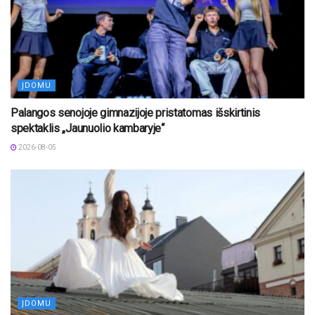
ĮDOMU
Palangos senojoje gimnazijoje pristatomas išskirtinis
spektaklis „Jaunuolio kambaryje“
2026-08-05
ĮDOMU