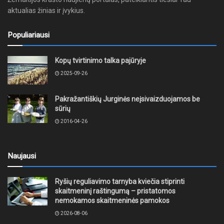
aktualias žinias ir įvykius.
Populiariausi
Kopų tvirtinimo talka pajūryje
2025-09-26
Pakražantiškių Jurginės neįsivaizduojamos be
sūrių
2016-04-26
Naujausi
Ryšių reguliavimo tarnyba kviečia stiprinti
skaitmeninį raštingumą – pristatomos
nemokamos skaitmeninės pamokos
2026-08-06