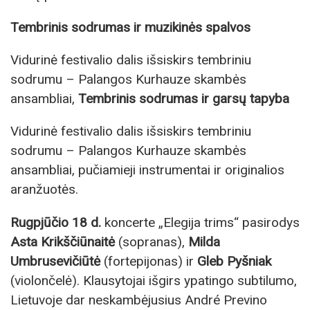
Tembrinis sodrumas ir muzikinės spalvos
Vidurinė festivalio dalis išsiskirs tembriniu
sodrumu – Palangos Kurhauze skambės
ansambliai,
Tembrinis sodrumas ir garsų tapyba
Vidurinė festivalio dalis išsiskirs tembriniu
sodrumu – Palangos Kurhauze skambės
ansambliai, pučiamieji instrumentai ir originalios
aranžuotės.
Rugpjūčio 18 d.
koncerte „Elegija trims“ pasirodys
Asta Krikščiūnaitė
(sopranas),
Milda
Umbrusevičiūtė
(fortepijonas) ir
Gleb Pyšniak
(violončelė). Klausytojai išgirs ypatingo subtilumo,
Lietuvoje dar neskambėjusius André Previno