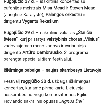
Rugpjūčio 27 d.
– išskirtinis koncertas su
eufonijos meistrais
Misa Mead
ir
Steven Mead
(Jungtinė Karalystė),
Palangos orkestru
ir
dirigentu
Vygantu Rekašiumi
.
Rugpjūčio 29 d.
– sakralinis vakaras
„Štai čia
šviesa“
, kurį pristatys
valstybinis choras „Vilnius“
,
vadovaujamas meno vadovo ir vyriausiojo
dirigento
Artūro Dambrausko
. Ši programa
parengta specialiai šiam festivaliui.
Iškilminga pabaiga – naujas skambesys Lietuvoje
Festivalį
rugpjūčio 30 d.
užbaigs iškilmingas
koncertas, kuriame pirmą kartą Lietuvoje
nuskambės norvegų kompozitoriaus Egilio
Hovlando sakralinis opusas
„Agnus Dei“,