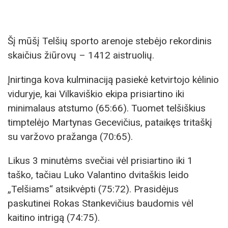
Šį mūšį Telšių sporto arenoje stebėjo rekordinis
skaičius žiūrovų – 1412 aistruolių.
Įnirtinga kova kulminaciją pasiekė ketvirtojo kėlinio
viduryje, kai Vilkaviškio ekipa prisiartino iki
minimalaus atstumo (65:66). Tuomet telšiškius
timptelėjo Martynas Gecevičius, pataikęs tritaškį
su varžovo pražanga (70:65).
Likus 3 minutėms svečiai vėl prisiartino iki 1
taško, tačiau Luko Valantino dvitaškis leido
„Telšiams“ atsikvėpti (75:72). Prasidėjus
paskutinei Rokas Stankevičius baudomis vėl
kaitino intrigą (74:75).