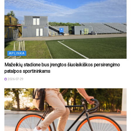
APLINKA
Mažeikių stadione bus įrengtos šiuolaikiškos persirengimo
patalpos sportininkams
2026-07-29