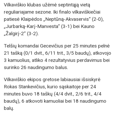
Vilkaviškio klubas užėmė septintąją vietą
reguliariajame sezone. Iki finalo vilkaviškiečiai
patiesė Klaipėdos „Neptūną-Akvaservis“ (2-0),
„Jurbarką-Karį-Manvesta“ (3-1) bei Kauno
„Žalgirį-2“ (3-2).
Telšių komandai Gecevičius per 25 minutes pelnė
21 tašką (0/1 dvit., 6/11 trit., 3/5 baudų), atkovojo
3 kamuolius, atliko 4 rezultatyvius perdavimus bei
surinko 26 naudingumo balus.
Vilkaviškio ekipos gretose labiausiai išsiskyrė
Rokas Stankevičius, kurio sąskaitoje per 24
minutes buvo 18 taškų (4/4 dvit., 2/6 trit., 4/4
baudų), 6 atkovoti kamuoliai bei 18 naudingumo
balų.