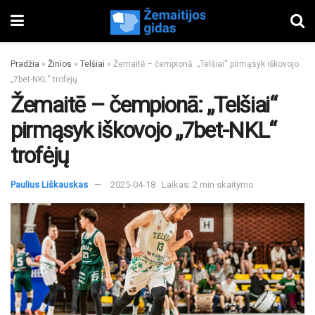
Pradžia
»
Žinios
»
Telšiai
»
Žemaitē – čempionā: „Telšiai“ pirmąsyk iškovojo
„7bet-NKL“ trofėjų
Žemaitē – čempionā: „Telšiai“
pirmąsyk iškovojo „7bet-NKL“
trofėjų
Paulius Liškauskas
2025-04-18
Laikas: 2 min skaitymo