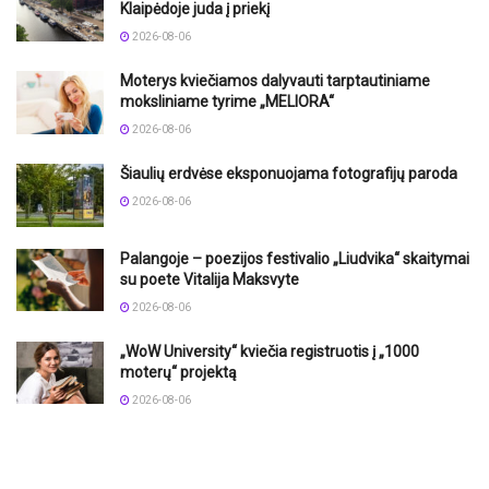
Klaipėdoje juda į priekį
2026-08-06
Moterys kviečiamos dalyvauti tarptautiniame
moksliniame tyrime „MELIORA“
2026-08-06
Šiaulių erdvėse eksponuojama fotografijų paroda
2026-08-06
Palangoje – poezijos festivalio „Liudvika“ skaitymai
su poete Vitalija Maksvyte
2026-08-06
„WoW University“ kviečia registruotis į „1000
moterų“ projektą
2026-08-06