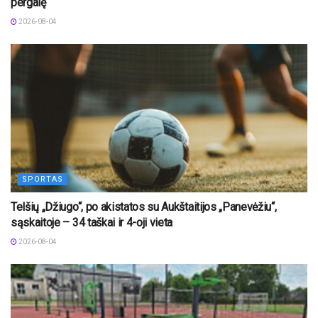
pergalę
2026-08-04
SPORTAS
Telšių „Džiugo“, po akistatos su Aukštaitijos „Panevėžiu“,
sąskaitoje – 34 taškai ir 4-oji vieta
2026-08-04