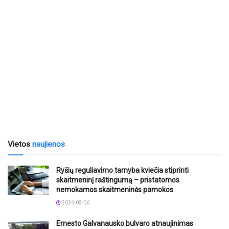
Vietos
naujienos
Ryšių reguliavimo tarnyba kviečia stiprinti
skaitmeninį raštingumą – pristatomos
nemokamos skaitmeninės pamokos
2026-08-06
Ernesto Galvanausko bulvaro atnaujinimas