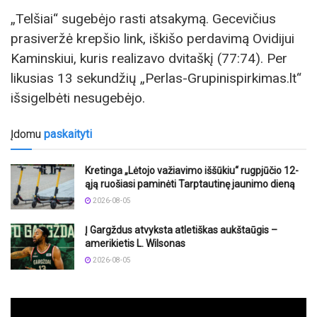
„Telšiai“ sugebėjo rasti atsakymą. Gecevičius
prasiveržė krepšio link, iškišo perdavimą Ovidijui
Kaminskiui, kuris realizavo dvitaškį (77:74). Per
likusias 13 sekundžių „Perlas-Grupinispirkimas.lt“
išsigelbėti nesugebėjo.
Įdomu
paskaityti
Kretinga „Lėtojo važiavimo iššūkiu“ rugpjūčio 12-
ąją ruošiasi paminėti Tarptautinę jaunimo dieną
2026-08-05
Į Gargždus atvyksta atletiškas aukštaūgis –
amerikietis L. Wilsonas
2026-08-05