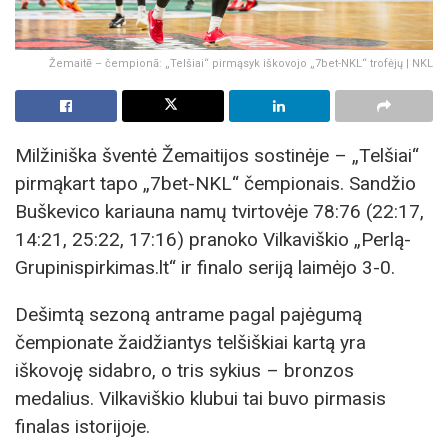
Žemaitē – čempionā: „Telšiai“ pirmąsyk iškovojo „7bet-NKL“ trofėjų | NKL
Milžiniška šventė Žemaitijos sostinėje – „Telšiai“
pirmąkart tapo „7bet-NKL“ čempionais. Sandžio
Buškevico kariauna namų tvirtovėje 78:76 (22:17,
14:21, 25:22, 17:16) pranoko Vilkaviškio „Perlą-
Grupinispirkimas.lt“ ir finalo seriją laimėjo 3-0.
Dešimtą sezoną antrame pagal pajėgumą
čempionate žaidžiantys telšiškiai kartą yra
iškovoję sidabro, o tris sykius – bronzos
medalius. Vilkaviškio klubui tai buvo pirmasis
finalas istorijoje.