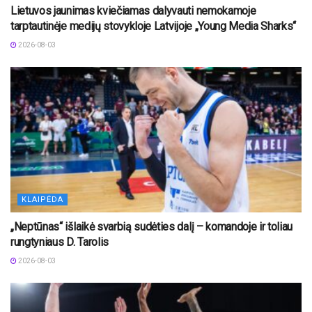
Lietuvos jaunimas kviečiamas dalyvauti nemokamoje
tarptautinėje medijų stovykloje Latvijoje „Young Media Sharks“
2026-08-03
KLAIPĖDA
„Neptūnas“ išlaikė svarbią sudėties dalį – komandoje ir toliau
rungtyniaus D. Tarolis
2026-08-03