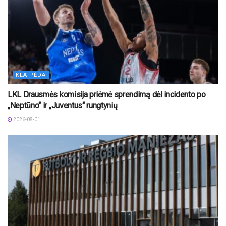
KLAIPĖDA
LKL Drausmės komisija priėmė sprendimą dėl incidento po
„Neptūno“ ir „Juventus“ rungtynių
2026-08-01