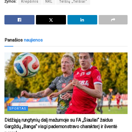
Žymos:
Krepšinis
NKL
Telšių „Telšiai“
Panašios
naujienos
SPORTAS
Didžiąją rungtynių dalį mažumoje su FA „Šiauliai“ žaidus
Gargždų „Banga“ visgi pademonstravo charakterį ir šventė