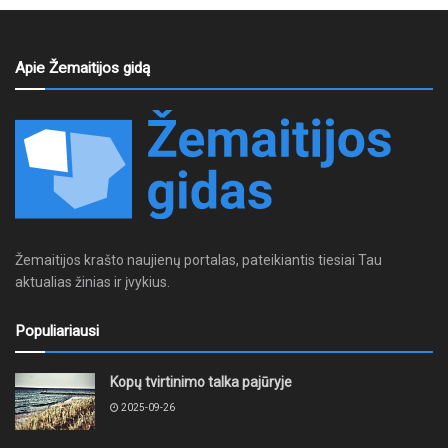
Apie Žemaitijos gidą
Žemaitijos krašto naujienų portalas, pateikiantis tiesiai Tau
aktualias žinias ir įvykius.
Populiariausi
Kopų tvirtinimo talka pajūryje
2025-09-26