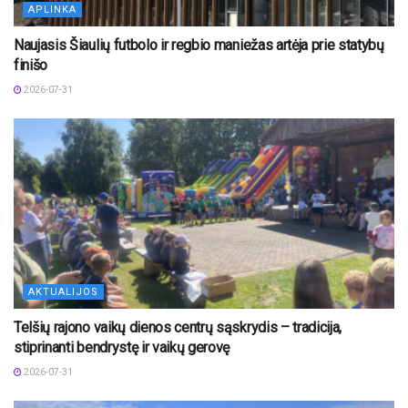
APLINKA
Naujasis Šiaulių futbolo ir regbio maniežas artėja prie statybų
finišo
2026-07-31
AKTUALIJOS
Telšių rajono vaikų dienos centrų sąskrydis – tradicija,
stiprinanti bendrystę ir vaikų gerovę
2026-07-31