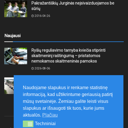
Pakražantiškių Jurginės neįsivaizduojamos be
sūrių
2016-04-26
Naujausi
Ryšių reguliavimo tarnyba kviečia stiprinti
skaitmeninį raštingumą – pristatomos
nemokamos skaitmeninės pamokos
2026-08-06
Ernesto Galvanausko bulvaro atnaujinimas
Klaipėdoje juda į priekį
Naudojame slapukus ir renkame statistinę
2026-08-06
informaciją, kad užtikrintume geriausią patirtį
mūsų svetainėje. Žemiau galite leisti visus
slapukus ar išsaugoti tik tuos, kurie jums
aktualūs.
Plačiau
Techniniai
Techniniai