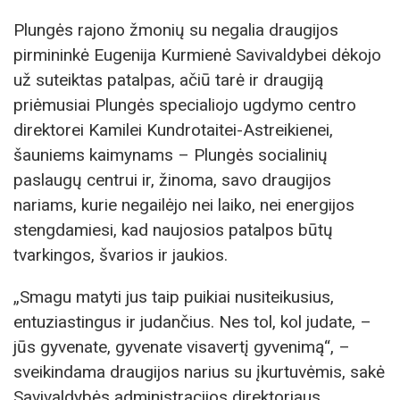
Plungės rajono žmonių su negalia draugijos
pirmininkė Eugenija Kurmienė Savivaldybei dėkojo
už suteiktas patalpas, ačiū tarė ir draugiją
priėmusiai Plungės specialiojo ugdymo centro
direktorei Kamilei Kundrotaitei-Astreikienei,
šauniems kaimynams – Plungės socialinių
paslaugų centrui ir, žinoma, savo draugijos
nariams, kurie negailėjo nei laiko, nei energijos
stengdamiesi, kad naujosios patalpos būtų
tvarkingos, švarios ir jaukios.
„Smagu matyti jus taip puikiai nusiteikusius,
entuziastingus ir judančius. Nes tol, kol judate, –
jūs gyvenate, gyvenate visavertį gyvenimą“, –
sveikindama draugijos narius su įkurtuvėmis, sakė
Savivaldybės administracijos direktoriaus