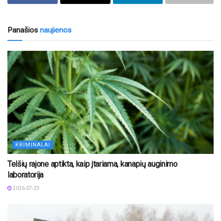
Panašios
naujienos
KRIMINALAI
Telšių rajone aptikta, kaip įtariama, kanapių auginimo
laboratorija
2026-07-29