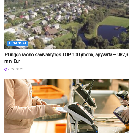
FINANSAI
Plungės rajono savivaldybės TOP 100 įmonių apyvarta – 982,9
mln. Eur
2026-07-28