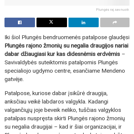
Plungės raj.sav.nuotr.
Iki šiol Plungės bendruomenės patalpose glaudęsi
Plungės rajono žmonių su negalia draugijos nariai
dabar džiaugiasi kur kas didesnėmis erdvėmis
–
Savivaldybės suteiktomis patalpomis Plungės
specialiojo ugdymo centre, esančiame Mendeno
gatvėje.
Patalpose, kuriose dabar įsikūrė draugija,
anksčiau veikė labdaros valgykla. Kadangi
valgančiųjų joje beveik neliko, tuščias valgyklos
patalpas nuspręsta skirti Plungės rajono žmonių
su negalia draugijai – kad ir šiai organizacijai, ir