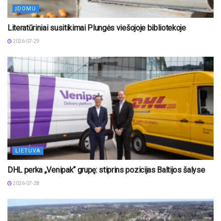
ĮDOMU
Literatūriniai susitikimai Plungės viešojoje bibliotekoje
2026-07-29
LIETUVA
DHL perka „Venipak“ grupę: stiprins pozicijas Baltijos šalyse
2026-07-28