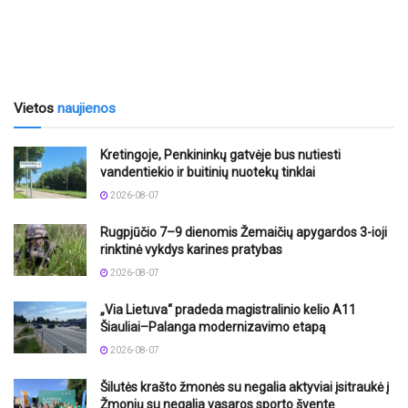
Vietos
naujienos
Kretingoje, Penkininkų gatvėje bus nutiesti
vandentiekio ir buitinių nuotekų tinklai
2026-08-07
Rugpjūčio 7–9 dienomis Žemaičių apygardos 3-ioji
rinktinė vykdys karines pratybas
2026-08-07
„Via Lietuva“ pradeda magistralinio kelio A11
Šiauliai–Palanga modernizavimo etapą
2026-08-07
Šilutės krašto žmonės su negalia aktyviai įsitraukė į
Žmonių su negalia vasaros sporto šventę