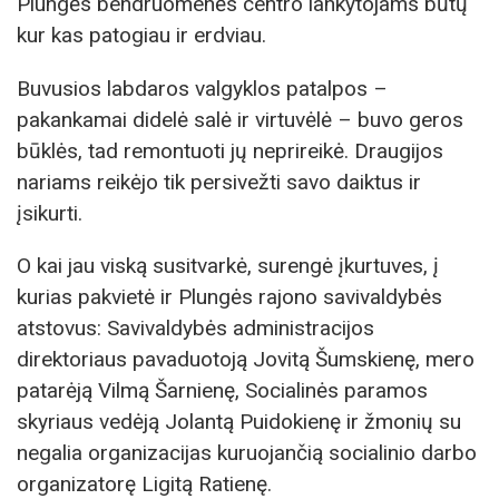
Plungės bendruomenės centro lankytojams būtų
kur kas patogiau ir erdviau.
Buvusios labdaros valgyklos patalpos –
pakankamai didelė salė ir virtuvėlė – buvo geros
būklės, tad remontuoti jų neprireikė. Draugijos
nariams reikėjo tik persivežti savo daiktus ir
įsikurti.
O kai jau viską susitvarkė, surengė įkurtuves, į
kurias pakvietė ir Plungės rajono savivaldybės
atstovus: Savivaldybės administracijos
direktoriaus pavaduotoją Jovitą Šumskienę, mero
patarėją Vilmą Šarnienę, Socialinės paramos
skyriaus vedėją Jolantą Puidokienę ir žmonių su
negalia organizacijas kuruojančią socialinio darbo
organizatorę Ligitą Ratienę.