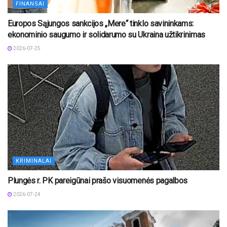
FINANSAI
Europos Sąjungos sankcijos „Mere“ tinklo savininkams:
ekonominio saugumo ir solidarumo su Ukraina užtikrinimas
2026-07-25
KRIMINALAI
Plungės r. PK pareigūnai prašo visuomenės pagalbos
2026-07-24