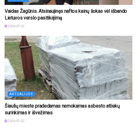
Vaidas Žagūnis. Atsinaujinęs naftos kainų šokas vėl išbando
Lietuvos verslo pasitikėjimą
2026-07-22
AKTUALIJOS
Šiaulių mieste pradedamas nemokamas asbesto atliekų
surinkimas ir išvežimas
2026-07-22