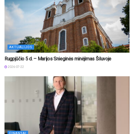
AKTUALIJOS
Rugpjūčio 5 d. – Marijos Snieginės minėjimas Šiluvoje
2026-07-22
FINANSAI