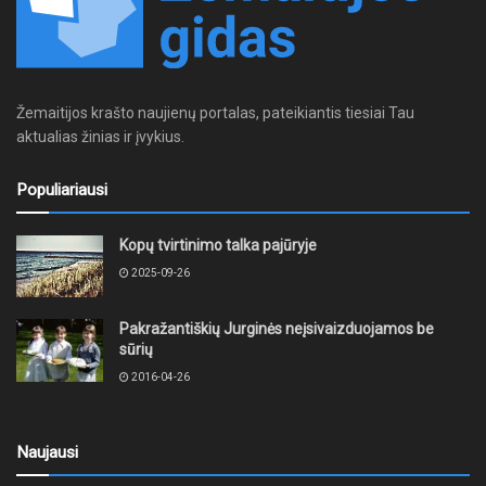
Žemaitijos krašto naujienų portalas, pateikiantis tiesiai Tau
aktualias žinias ir įvykius.
Populiariausi
Kopų tvirtinimo talka pajūryje
2025-09-26
Pakražantiškių Jurginės neįsivaizduojamos be
sūrių
2016-04-26
Naujausi