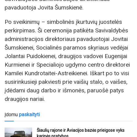
pavaduotoja Jovita Šumskienė.
Po sveikinimų – simbolinės įkurtuvių juostelės
perkirpimas. Ši ceremonija patikėta Savivaldybės
administracijos direktoriaus pavaduotojai Jovitai
Šumskienei, Socialinės paramos skyriaus vedėjai
Jolantai Puidokienei, draugijos vadovei Eugenijai
Kurmienei ir Specialiojo ugdymo centro direktorei
Kamilei Kundrotaitei-Astreikienei. Iškart po to visi
susirinkusieji pakviesti prie vaišių stalo, o vaišes,
įdėdami daug darbo ir išmonės, paruošė patys
draugijos nariai.
Įdomu
paskaityti
Šiaulių rajone ir Aviacijos bazės prieigose vyks
karinės pratybos