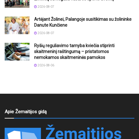
2026-08-07
Artėjant Žolinei, Palangoje susitikimas su žolininke
Danute Kunčiene
2026-08-07
Ryšių reguliavimo tarnyba kviečia stiprinti
skaitmeninį raštingumą – pristatomos
nemokamos skaitmeninės pamokos
2026-08-06
Apie Žemaitijos gidą