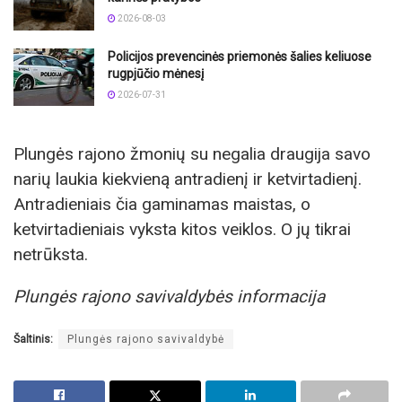
2026-08-03
Policijos prevencinės priemonės šalies keliuose
rugpjūčio mėnesį
2026-07-31
Plungės rajono žmonių su negalia draugija savo
narių laukia kiekvieną antradienį ir ketvirtadienį.
Antradieniais čia gaminamas maistas, o
ketvirtadieniais vyksta kitos veiklos. O jų tikrai
netrūksta.
Plungės rajono savivaldybės informacija
Šaltinis:
Plungės rajono savivaldybė