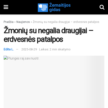
Pradžia
»
Naujienos
»
Žmonių su negalia draugijai – erdvesnės patalpos
Žmonių su negalia draugijai –
erdvesnės patalpos
Edita L.
2025-08-29
Laikas: 2 min skaitymo