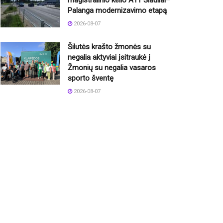
Palanga modernizavimo etapą
2026-08-07
Šilutės krašto žmonės su
negalia aktyviai įsitraukė į
Žmonių su negalia vasaros
sporto šventę
2026-08-07