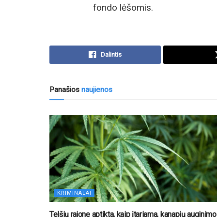
fondo lėšomis.
Dalintis
Panašios
naujienos
KRIMINALAI
Telšių rajone aptikta, kaip įtariama, kanapių auginimo