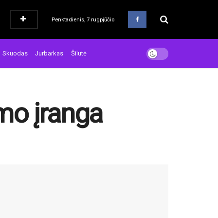
Penktadienis, 7 rugpjūčio
Skuodas
Jurbarkas
Šilutė
mo įranga