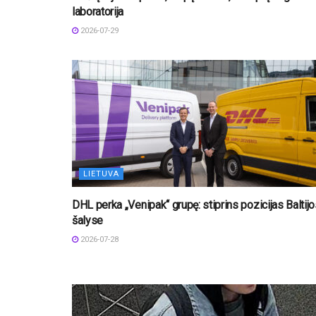
laboratorija
2026-07-29
LIETUVA
DHL perka „Venipak“ grupę: stiprins pozicijas Baltij
šalyse
2026-07-28