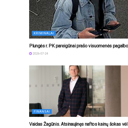
KRIMINALAI
Plungės r. PK pareigūnai prašo visuomenės pagalb
2026-07-24
FINANSAI
Vaidas Žagūnis. Atsinaujinęs naftos kainų šokas vėl