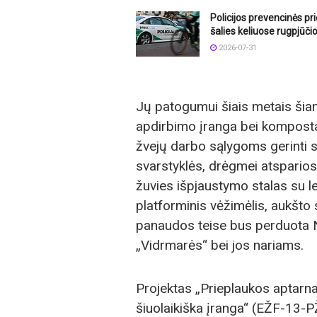
Policijos prevencinės p
šalies keliuose rugpjūči
2026-07-31
Jų patogumui šiais metais šia
apdirbimo įranga bei komposta
žvejų darbo sąlygoms gerinti 
svarstyklės, drėgmei atsparios 
žuvies išpjaustymo stalas su l
platforminis vėžimėlis, aukšto 
panaudos teise bus perduota Ne
„Vidrmarės“ bei jos nariams.
Projektas „Prieplaukos aptar
šiuolaikiška įranga“ (EŽF-13-