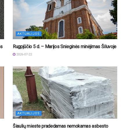
AKTUALIJOS
os
Rugpjūčio 5 d. – Marijos Snieginės minėjimas Šiluvoje
2026-07-22
AKTUALIJOS
Šiaulių mieste pradedamas nemokamas asbesto