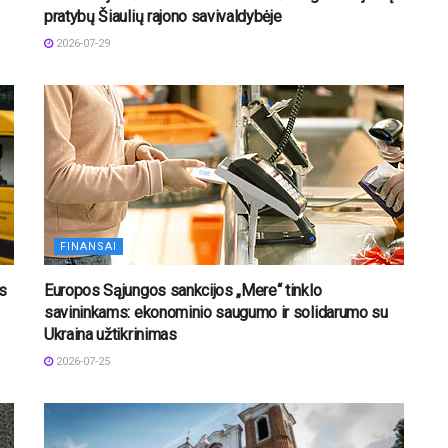
pratybų Šiaulių rajono savivaldybėje
2026-07-29
FINANSAI
os
Europos Sąjungos sankcijos „Mere“ tinklo
savininkams: ekonominio saugumo ir solidarumo su
Ukraina užtikrinimas
2026-07-25