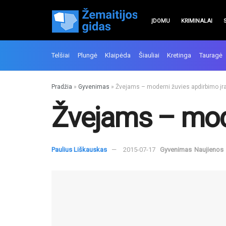
ĮDOMU
KRIMINALAI
Telšiai
Plungė
Klaipėda
Šiauliai
Kretinga
Tauragė
Pradžia
»
Gyvenimas
»
Žvejams – moderni žuvies apdirbimo įr
Žvejams – mode
Paulius Liškauskas
2015-07-17
Gyvenimas
Naujienos