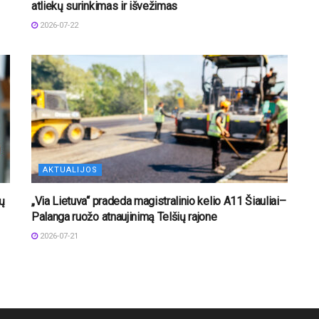
atliekų surinkimas ir išvežimas
2026-07-22
AKTUALIJOS
ų
„Via Lietuva“ pradeda magistralinio kelio A11 Šiauliai–
Palanga ruožo atnaujinimą Telšių rajone
2026-07-21