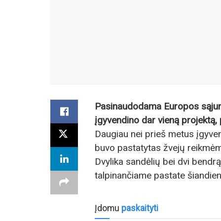
Pasinaudodama Europos sąjun
įgyvendino dar vieną projektą, 
Daugiau nei prieš metus įgyve
buvo pastatytas žvejų reikmėm
Dvylika sandėlių bei dvi bendr
talpinančiame pastate šiandien
Įdomu
paskaityti