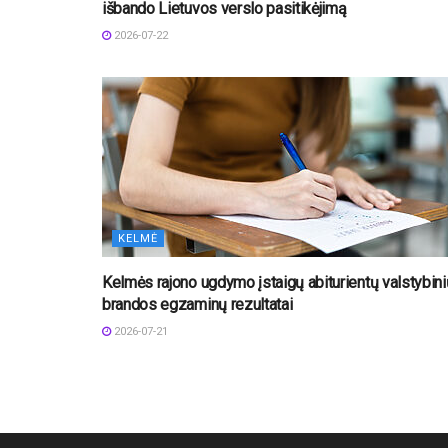
išbando Lietuvos verslo pasitikėjimą
2026-07-22
KELMĖ
Kelmės rajono ugdymo įstaigų abiturientų valstybini
brandos egzaminų rezultatai
2026-07-21