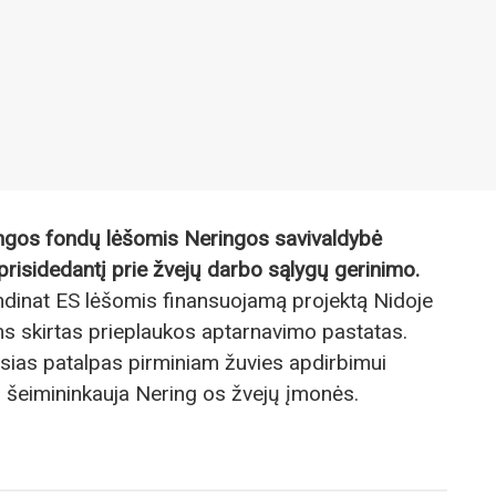
gos fondų lėšomis Neringos savivaldybė
prisidedantį prie žvejų darbo sąlygų gerinimo.
ndinat ES lėšomis finansuojamą projektą Nidoje
s skirtas prieplaukos aptarnavimo pastatas.
ąsias patalpas pirminiam žuvies apdirbimui
 šeimininkauja Nering os žvejų įmonės.