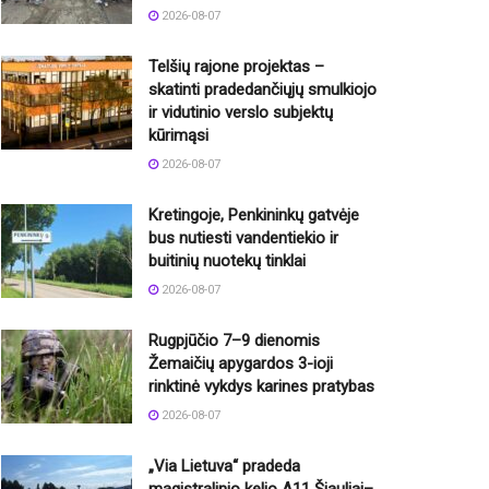
2026-08-07
Telšių rajone projektas –
skatinti pradedančiųjų smulkiojo
ir vidutinio verslo subjektų
kūrimąsi
2026-08-07
Kretingoje, Penkininkų gatvėje
bus nutiesti vandentiekio ir
buitinių nuotekų tinklai
2026-08-07
Rugpjūčio 7–9 dienomis
Žemaičių apygardos 3-ioji
rinktinė vykdys karines pratybas
2026-08-07
„Via Lietuva“ pradeda
magistralinio kelio A11 Šiauliai–