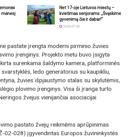
riemonės
Net 17-oje Lietuvos miestų –
o mėnesį
kvietimas senjorams: „Švęskime
gyvenimą čia ir dabar!“
2026-07-30
me pastate įrengta moderni pirminio žuvies
vimo įrenginys. Projekto metu buvo įsigyta
skirta surenkama šaldymo kamera, platforminės
svarstyklės, ledo generatorius su kaupikliu,
entyna, žuvies išpjaustymo stalas su skylutėmis,
slėgio plovimo įrenginys. Visa ši įranga turto
ringos žvejus vienijančiai asociacijai
navimo pastato žvejų reikmėms aprūpinimas
PŽ-02-028) įgyvendintas Europos žuvininkystės