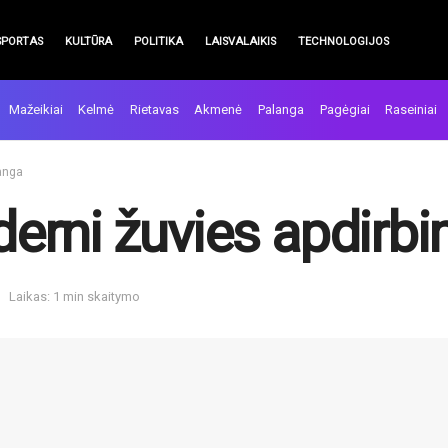
SPORTAS
KULTŪRA
POLITIKA
LAISVALAIKIS
TECHNOLOGIJOS
Mažeikiai
Kelmė
Rietavas
Akmenė
Palanga
Pagėgiai
Raseiniai
anga
rni žuvies apdirbi
Laikas: 1 min skaitymo