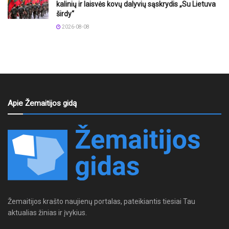
kalinių ir laisvės kovų dalyvių sąskrydis „Su Lietuva
širdy“
2026-08-08
Apie Žemaitijos gidą
Žemaitijos krašto naujienų portalas, pateikiantis tiesiai Tau
aktualias žinias ir įvykius.