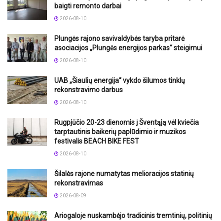
baigti remonto darbai
2026-08-10
Plungės rajono savivaldybės taryba pritarė
asociacijos „Plungės energijos parkas“ steigimui
2026-08-10
UAB „Šiaulių energija“ vykdo šilumos tinklų
rekonstravimo darbus
2026-08-10
Rugpjūčio 20-23 dienomis į Šventąją vėl kviečia
tarptautinis baikerių paplūdimio ir muzikos
festivalis BEACH BIKE FEST
2026-08-10
Šilalės rajone numatytas melioracijos statinių
rekonstravimas
2026-08-09
Ariogaloje nuskambėjo tradicinis tremtinių, politinių