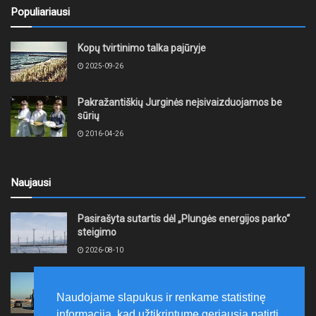
Populiariausi
Kopų tvirtinimo talka pajūryje
2025-09-26
Pakražantiškių Jurginės neįsivaizduojamos be
sūrių
2016-04-26
Naujausi
Pasirašyta sutartis dėl „Plungės energijos parko“
steigimo
2026-08-10
Vidutinės kuro kainos pirmadienį Lietuvos
degalinėse sumažėjo
Naudojame slapukus ir renkame statistinę
2026-08-10
informaciją, kad užtikrintume geriausią patirtį