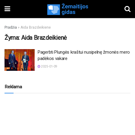
Pradžia
»
Aida Brazdeikienė
Žyma:
Aida Brazdeikienė
Pagerbti Plungės kraštui nusipelnę žmonės mero
padėkos vakare
2025-01-09
Reklama