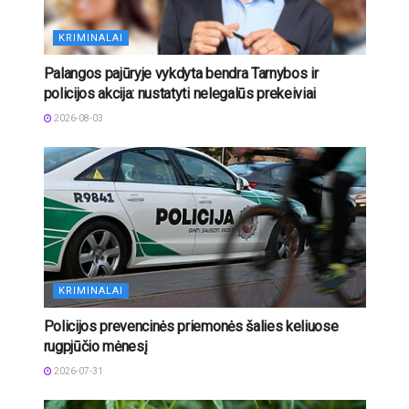
KRIMINALAI
Palangos pajūryje vykdyta bendra Tarnybos ir
policijos akcija: nustatyti nelegalūs prekeiviai
2026-08-03
KRIMINALAI
Policijos prevencinės priemonės šalies keliuose
rugpjūčio mėnesį
2026-07-31