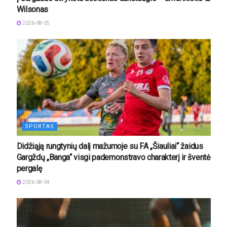
Wilsonas
2026-08-05
SPORTAS
Didžiąją rungtynių dalį mažumoje su FA „Šiauliai“ žaidus
Gargždų „Banga“ visgi pademonstravo charakterį ir šventė
pergalę
2026-08-04