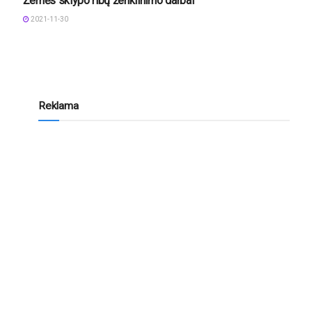
Žemės sklypo ribų ženklinimo darbai
2021-11-30
Reklama