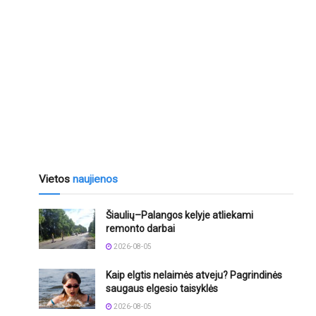
Vietos
naujienos
Šiaulių–Palangos kelyje atliekami
remonto darbai
2026-08-05
Kaip elgtis nelaimės atveju? Pagrindinės
saugaus elgesio taisyklės
2026-08-05