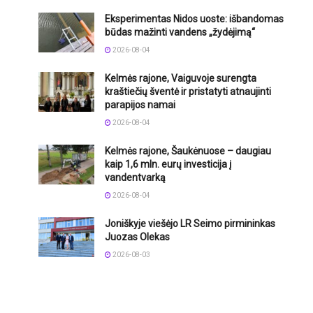
Eksperimentas Nidos uoste: išbandomas
būdas mažinti vandens „žydėjimą“
2026-08-04
Kelmės rajone, Vaiguvoje surengta
kraštiečių šventė ir pristatyti atnaujinti
parapijos namai
2026-08-04
Kelmės rajone, Šaukėnuose – daugiau
kaip 1,6 mln. eurų investicija į
vandentvarką
2026-08-04
Joniškyje viešėjo LR Seimo pirmininkas
Juozas Olekas
2026-08-03