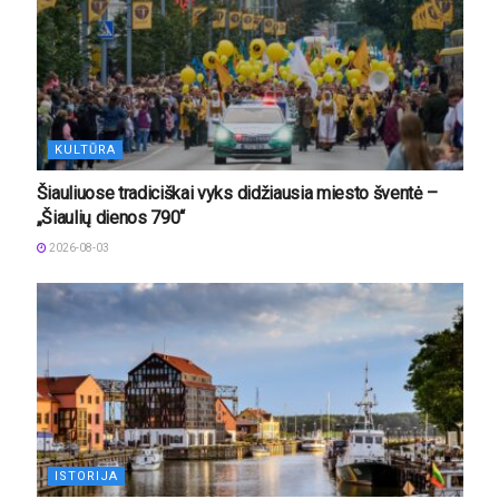
KULTŪRA
Šiauliuose tradiciškai vyks didžiausia miesto šventė –
„Šiaulių dienos 790“
2026-08-03
ISTORIJA