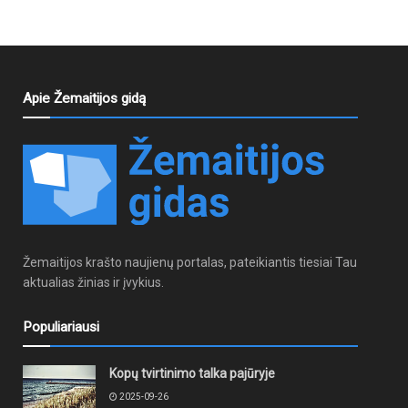
Apie Žemaitijos gidą
Žemaitijos krašto naujienų portalas, pateikiantis tiesiai Tau
aktualias žinias ir įvykius.
Populiariausi
Kopų tvirtinimo talka pajūryje
2025-09-26