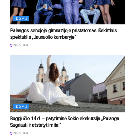
ĮDOMU
Palangos senojoje gimnazijoje pristatomas išskirtinis
spektaklis „Jaunuolio kambaryje“
2026-08-05
ĮDOMU
Rugpjūčio 14 d. – patyriminė šokio ekskursija „Palanga.
Sugriauti ir atstatyti mitai“
2026-08-05