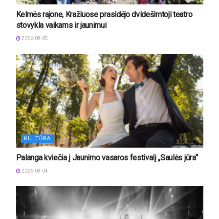
Kelmės rajone, Kražiuose prasidėjo dvidešimtoji teatro
stovykla vaikams ir jaunimui
2026-08-05
KULTŪRA
Palanga kviečia į Jaunimo vasaros festivalį „Saulės jūra“
2026-08-04