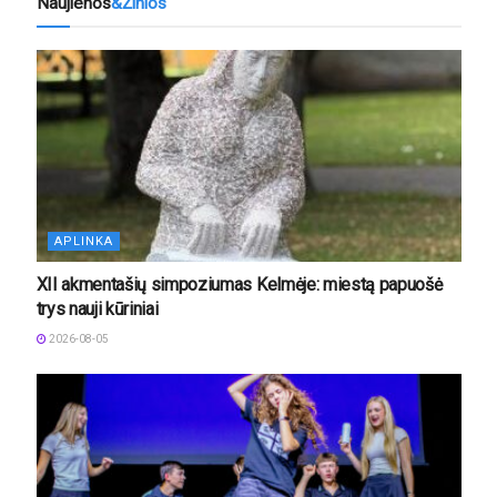
Naujienos
&Žinios
APLINKA
XII akmentašių simpoziumas Kelmėje: miestą papuošė
trys nauji kūriniai
2026-08-05