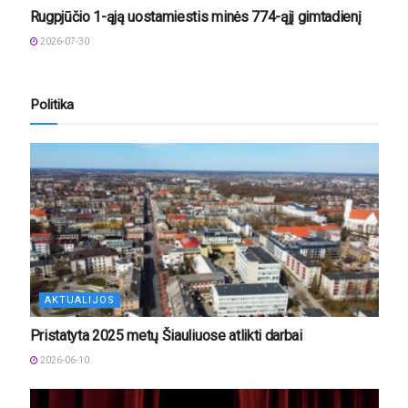
Rugpjūčio 1-ąją uostamiestis minės 774-ąjį gimtadienį
2026-07-30
Politika
AKTUALIJOS
Pristatyta 2025 metų Šiauliuose atlikti darbai
2026-06-10