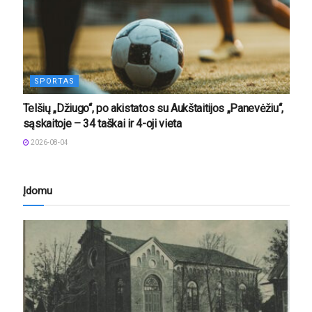
SPORTAS
Telšių „Džiugo“, po akistatos su Aukštaitijos „Panevėžiu“,
sąskaitoje – 34 taškai ir 4-oji vieta
2026-08-04
Įdomu