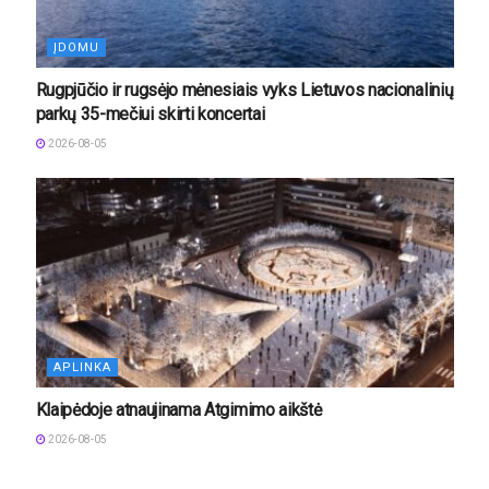
ĮDOMU
Rugpjūčio ir rugsėjo mėnesiais vyks Lietuvos nacionalinių
parkų 35-mečiui skirti koncertai
2026-08-05
APLINKA
Klaipėdoje atnaujinama Atgimimo aikštė
2026-08-05