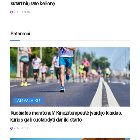
sutartinių rato kelionę
2026-08-04
Patarimai
LAISVALAIKIS
Ruošiatės maratonui? Kineziterapeutė įvardijo klaidas,
kurios gali sustabdyti dar iki starto
2026-07-29