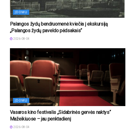
ĮDOMU
Palangos žydų bendruomenė kviečia į ekskursiją
„Palangos žydų paveldo pėdsakais“
2026-08-04
ĮDOMU
Vasaros kino festivalis „Sidabrinės gervės naktys“
Mažeikiuose – jau penktadienį
2026-08-04