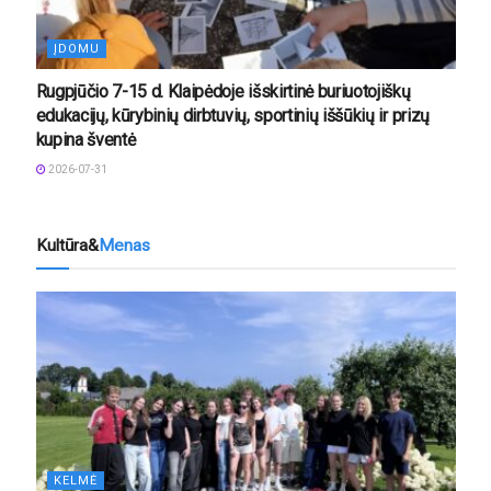
ĮDOMU
Rugpjūčio 7-15 d. Klaipėdoje išskirtinė buriuotojiškų
edukacijų, kūrybinių dirbtuvių, sportinių iššūkių ir prizų
kupina šventė
2026-07-31
Kultūra&
Menas
KELMĖ