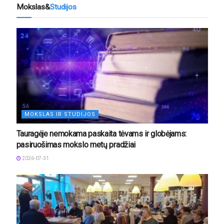
Mokslas&
Studijos
MOKSLAS IR STUDIJOS
Tauragėje nemokama paskaita tėvams ir globėjams:
pasiruošimas mokslo metų pradžiai
2026-07-31