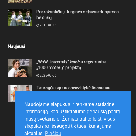
Pakražantiškių Jurginės neįsivaizduojamos
be sūrių
2016-04-26
Naujausi
„WoW University“ kviečia registruotis į
„1000 moterų“ projektą
2026-08-06
Tauragės rajono savivaldybė finansuos
neformaliojo mokinių sportinio ugdymo
programas
Naudojame slapukus ir renkame statistinę
2026-08-06
informaciją, kad užtikrintume geriausią patirtį
mūsų svetainėje. Žemiau galite leisti visus
slapukus ar išsaugoti tik tuos, kurie jums
aktualūs.
Plačiau