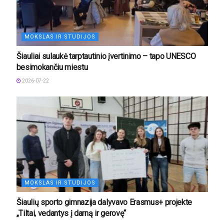
MOKSLAS IR STUDIJOS
Šiauliai sulaukė tarptautinio įvertinimo – tapo UNESCO
besimokančiu miestu
2026-07-22
MOKSLAS IR STUDIJOS
Šiaulių sporto gimnazija dalyvavo Erasmus+ projekte
„Tiltai, vedantys į darną ir gerovę“