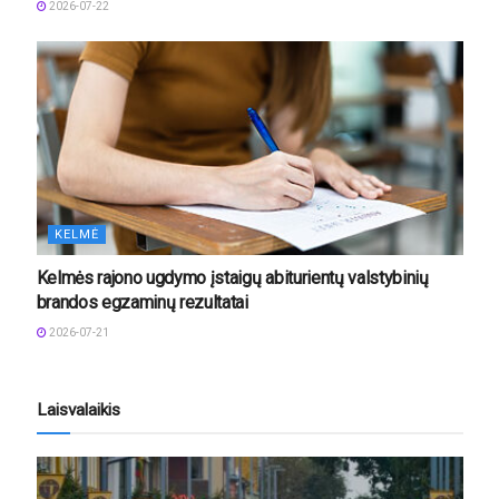
2026-07-22
KELMĖ
Kelmės rajono ugdymo įstaigų abiturientų valstybinių
brandos egzaminų rezultatai
2026-07-21
Laisvalaikis