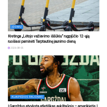
ĮDOMU
Kretinga „Lėtojo važiavimo iššūkiu“ rugpjūčio 12-ąją
ruošiasi paminėti Tarptautinę jaunimo dieną
2026-08-05
KLAIPĖDOS RAJONAS
Į Gargždus atvyksta atletiškas aukštaūgis – amerikietis L.