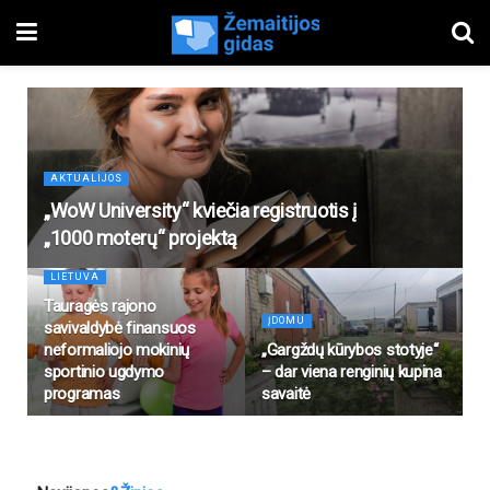
AKTUALIJOS
„WoW University“ kviečia registruotis į
„1000 moterų“ projektą
LIETUVA
Tauragės rajono
ĮDOMU
savivaldybė finansuos
neformaliojo mokinių
„Gargždų kūrybos stotyje“
sportinio ugdymo
– dar viena renginių kupina
programas
savaitė