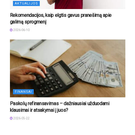
AKTUALIJOS
Rekomendacijos, kaip elgtis gavus pranešimą apie
galimą sprogmenį
2026-06-10
FINANSAI
Paskolų refinansavimas – dažniausiai užduodami
klausimai ir atsakymai į juos?
2026-05-22