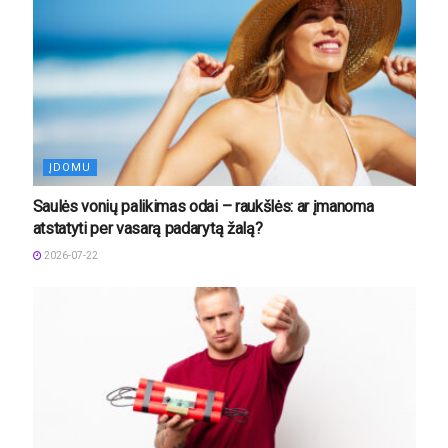
ĮDOMU
Saulės vonių palikimas odai – raukšlės: ar įmanoma
atstatyti per vasarą padarytą žalą?
2026-07-22