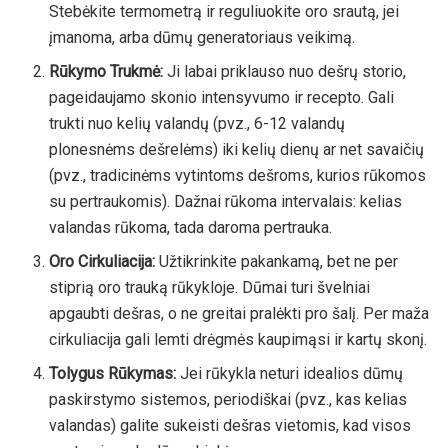
Stebėkite termometrą ir reguliuokite oro srautą, jei
įmanoma, arba dūmų generatoriaus veikimą.
Rūkymo Trukmė:
Ji labai priklauso nuo dešrų storio,
pageidaujamo skonio intensyvumo ir recepto. Gali
trukti nuo kelių valandų (pvz., 6-12 valandų
plonesnėms dešrelėms) iki kelių dienų ar net savaičių
(pvz., tradicinėms vytintoms dešroms, kurios rūkomos
su pertraukomis). Dažnai rūkoma intervalais: kelias
valandas rūkoma, tada daroma pertrauka.
Oro Cirkuliacija:
Užtikrinkite pakankamą, bet ne per
stiprią oro trauką rūkykloje. Dūmai turi švelniai
apgaubti dešras, o ne greitai pralėkti pro šalį. Per maža
cirkuliacija gali lemti drėgmės kaupimąsi ir kartų skonį.
Tolygus Rūkymas:
Jei rūkykla neturi idealios dūmų
paskirstymo sistemos, periodiškai (pvz., kas kelias
valandas) galite sukeisti dešras vietomis, kad visos