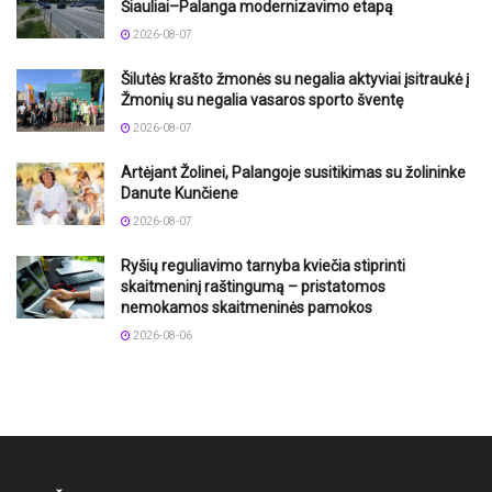
Šiauliai–Palanga modernizavimo etapą
2026-08-07
Šilutės krašto žmonės su negalia aktyviai įsitraukė į
Žmonių su negalia vasaros sporto šventę
2026-08-07
Artėjant Žolinei, Palangoje susitikimas su žolininke
Danute Kunčiene
2026-08-07
Ryšių reguliavimo tarnyba kviečia stiprinti
skaitmeninį raštingumą – pristatomos
nemokamos skaitmeninės pamokos
2026-08-06