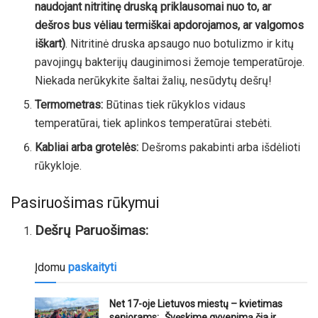
naudojant nitritinę druską priklausomai nuo to, ar
dešros bus vėliau termiškai apdorojamos, ar valgomos
iškart)
. Nitritinė druska apsaugo nuo botulizmo ir kitų
pavojingų bakterijų dauginimosi žemoje temperatūroje.
Niekada nerūkykite šaltai žalių, nesūdytų dešrų!
Termometras:
Būtinas tiek rūkyklos vidaus
temperatūrai, tiek aplinkos temperatūrai stebėti.
Kabliai arba grotelės:
Dešroms pakabinti arba išdėlioti
rūkykloje.
Pasiruošimas rūkymui
Dešrų Paruošimas:
Įdomu
paskaityti
Net 17-oje Lietuvos miestų – kvietimas
senjorams: „Švęskime gyvenimą čia ir