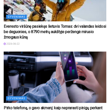
GYVENIMAS
Everesto viršūnę pasiekęs lietuvis Tomas: dvi valandas leidosi
be deguonies, o 8790 metrų aukštyje peržengė mirusio
žmogaus kūną
2026-06-22
GYVENIMAS
Pirko telefoną, o gavo akmenį: kaip neprarasti pinigų perkant