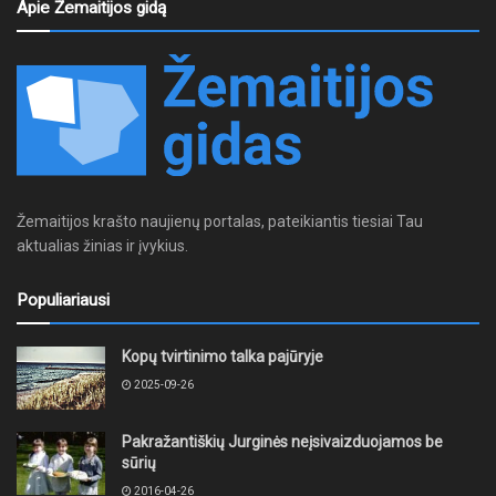
Apie Žemaitijos gidą
Žemaitijos krašto naujienų portalas, pateikiantis tiesiai Tau
aktualias žinias ir įvykius.
Populiariausi
Kopų tvirtinimo talka pajūryje
2025-09-26
Pakražantiškių Jurginės neįsivaizduojamos be
sūrių
2016-04-26