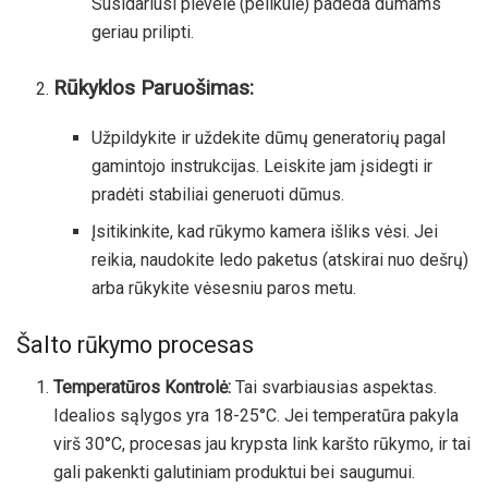
Susidariusi plėvelė (pelikulė) padeda dūmams
geriau prilipti.
Rūkyklos Paruošimas:
Užpildykite ir uždekite dūmų generatorių pagal
gamintojo instrukcijas. Leiskite jam įsidegti ir
pradėti stabiliai generuoti dūmus.
Įsitikinkite, kad rūkymo kamera išliks vėsi. Jei
reikia, naudokite ledo paketus (atskirai nuo dešrų)
arba rūkykite vėsesniu paros metu.
Šalto rūkymo procesas
Temperatūros Kontrolė:
Tai svarbiausias aspektas.
Idealios sąlygos yra 18-25°C. Jei temperatūra pakyla
virš 30°C, procesas jau krypsta link karšto rūkymo, ir tai
gali pakenkti galutiniam produktui bei saugumui.