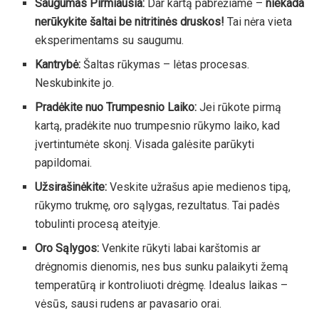
Saugumas Pirmiausia:
Dar kartą pabrėžiame –
niekada
nerūkykite šaltai be nitritinės druskos!
Tai nėra vieta
eksperimentams su saugumu.
Kantrybė:
Šaltas rūkymas – lėtas procesas.
Neskubinkite jo.
Pradėkite nuo Trumpesnio Laiko:
Jei rūkote pirmą
kartą, pradėkite nuo trumpesnio rūkymo laiko, kad
įvertintumėte skonį. Visada galėsite parūkyti
papildomai.
Užsirašinėkite:
Veskite užrašus apie medienos tipą,
rūkymo trukmę, oro sąlygas, rezultatus. Tai padės
tobulinti procesą ateityje.
Oro Sąlygos:
Venkite rūkyti labai karštomis ar
drėgnomis dienomis, nes bus sunku palaikyti žemą
temperatūrą ir kontroliuoti drėgmę. Idealus laikas –
vėsūs, sausi rudens ar pavasario orai.