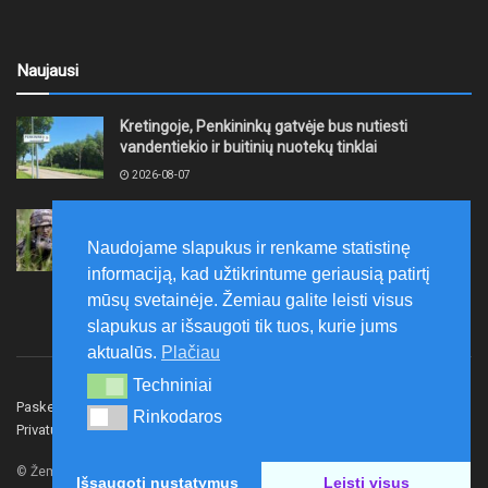
Naujausi
Kretingoje, Penkininkų gatvėje bus nutiesti
vandentiekio ir buitinių nuotekų tinklai
2026-08-07
Rugpjūčio 7–9 dienomis Žemaičių apygardos 3-ioji
rinktinė vykdys karines pratybas
Naudojame slapukus ir renkame statistinę
2026-08-07
informaciją, kad užtikrintume geriausią patirtį
mūsų svetainėje. Žemiau galite leisti visus
slapukus ar išsaugoti tik tuos, kurie jums
aktualūs.
Plačiau
Techniniai
Techniniai
Paskelbk naujieną
Rašyti redakcijai
Reklama
Rinkodaros
Rinkodaros
Privatumo politika
Susisiekite
© Žemaitijos gidas.
Išsaugoti nustatymus
Leisti visus