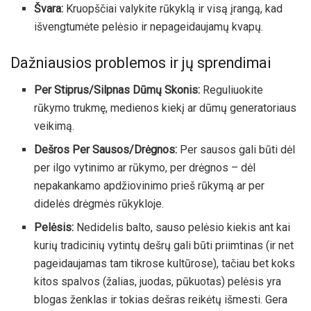
Švara:
Kruopščiai valykite rūkyklą ir visą įrangą, kad
išvengtumėte pelėsio ir nepageidaujamų kvapų.
Dažniausios problemos ir jų sprendimai
Per Stiprus/Silpnas Dūmų Skonis:
Reguliuokite
rūkymo trukmę, medienos kiekį ar dūmų generatoriaus
veikimą.
Dešros Per Sausos/Drėgnos:
Per sausos gali būti dėl
per ilgo vytinimo ar rūkymo, per drėgnos – dėl
nepakankamo apdžiovinimo prieš rūkymą ar per
didelės drėgmės rūkykloje.
Pelėsis:
Nedidelis balto, sauso pelėsio kiekis ant kai
kurių tradicinių vytintų dešrų gali būti priimtinas (ir net
pageidaujamas tam tikrose kultūrose), tačiau bet koks
kitos spalvos (žalias, juodas, pūkuotas) pelėsis yra
blogas ženklas ir tokias dešras reikėtų išmesti. Gera