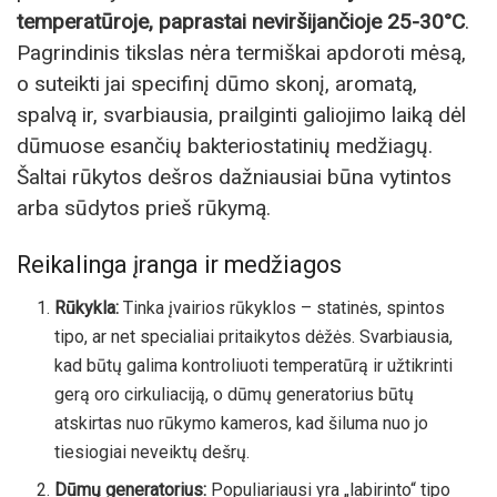
temperatūroje, paprastai neviršijančioje 25-30°C
.
Pagrindinis tikslas nėra termiškai apdoroti mėsą,
o suteikti jai specifinį dūmo skonį, aromatą,
spalvą ir, svarbiausia, prailginti galiojimo laiką dėl
dūmuose esančių bakteriostatinių medžiagų.
Šaltai rūkytos dešros dažniausiai būna vytintos
arba sūdytos prieš rūkymą.
Reikalinga įranga ir medžiagos
Rūkykla:
Tinka įvairios rūkyklos – statinės, spintos
tipo, ar net specialiai pritaikytos dėžės. Svarbiausia,
kad būtų galima kontroliuoti temperatūrą ir užtikrinti
gerą oro cirkuliaciją, o dūmų generatorius būtų
atskirtas nuo rūkymo kameros, kad šiluma nuo jo
tiesiogiai neveiktų dešrų.
Dūmų generatorius:
Populiariausi yra „labirinto“ tipo