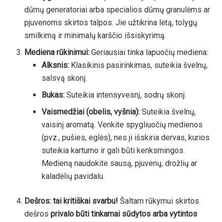
dūmų generatoriai arba specialios dūmų granulėms ar
pjuvenoms skirtos talpos. Jie užtikrina lėtą, tolygų
smilkimą ir minimalų karščio išsiskyrimą.
Mediena rūkinimui:
Geriausiai tinka lapuočių mediena:
Alksnis:
Klasikinis pasirinkimas, suteikia švelnų,
salsvą skonį.
Bukas:
Suteikia intensyvesnį, sodrų skonį.
Vaismedžiai (obelis, vyšnia):
Suteikia švelnų,
vaisinį aromatą. Venkite spygliuočių medienos
(pvz., pušies, eglės), nes ji išskiria dervas, kurios
suteikia kartumo ir gali būti kenksmingos.
Medieną naudokite sausą, pjuvenų, drožlių ar
kaladėlių pavidalu.
Dešros: tai kritiškai svarbu!
Šaltam rūkymui skirtos
dešros
privalo būti tinkamai sūdytos arba vytintos