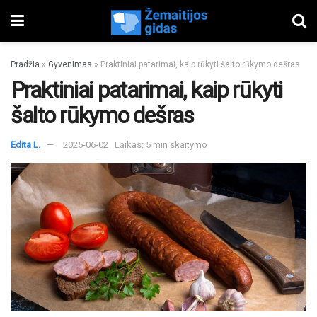
Pradžia
»
Gyvenimas
»
Praktiniai patarimai, kaip rūkyti šalto rūkymo dešras
Praktiniai patarimai, kaip rūkyti
šalto rūkymo dešras
Edita L.
2025-06-02
Laikas: 5 min skaitymo