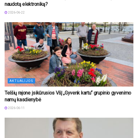
naudotą elektroniką?
2026-06-22
AKTUALIJOS
Telšių rajone įsikūrusios VšĮ „Gyvenk kartu“ grupinio gyvenimo
namų kasdienybė
2026-06-11