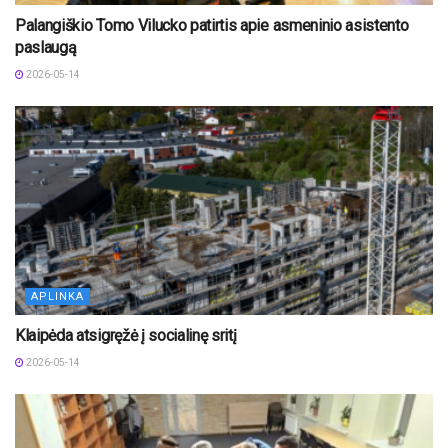
Palangiškio Tomo Vilucko patirtis apie asmeninio asistento
paslaugą
2026-05-14
APLINKA
Klaipėda atsigręžė į socialinę sritį
2026-05-14