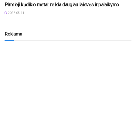
Pirmieji kūdikio metai: reikia daugiau laisvės ir palaikymo
2026-05-11
Reklama