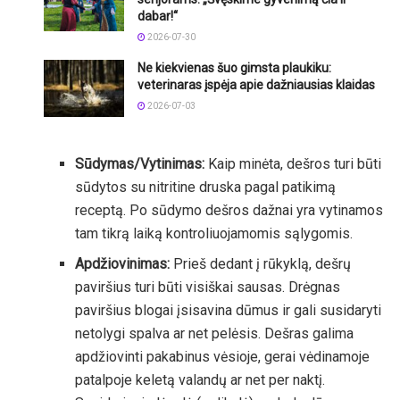
dabar!“
2026-07-30
Ne kiekvienas šuo gimsta plaukiku:
veterinaras įspėja apie dažniausias klaidas
2026-07-03
Sūdymas/Vytinimas:
Kaip minėta, dešros turi būti
sūdytos su nitritine druska pagal patikimą
receptą. Po sūdymo dešros dažnai yra vytinamos
tam tikrą laiką kontroliuojamomis sąlygomis.
Apdžiovinimas:
Prieš dedant į rūkyklą, dešrų
paviršius turi būti visiškai sausas. Drėgnas
paviršius blogai įsisavina dūmus ir gali susidaryti
netolygi spalva ar net pelėsis. Dešras galima
apdžiovinti pakabinus vėsioje, gerai vėdinamoje
patalpoje keletą valandų ar net per naktį.