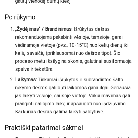
gautų vienodą dūmų kiekį.
Po rūkymo
„Žydėjimas“ / Brandinimas:
Išrūkytas dešras
rekomenduojama pakabinti vėsioje, tamsioje, gerai
vėdinamoje vietoje (pvz., 10-15°C) nuo kelių dienų iki
kelių savaičių (priklausomai nuo dešros tipo). Šio
proceso metu išsilygina skonis, galutinai susiformuoja
spalva ir tekstūra.
Laikymas:
Tinkamai išrūkytos ir subrandintos šalto
rūkymo dešros gali būti laikomos gana ilgai. Geriausia
jas laikyti vėsioje, sausoje vietoje. Vakuumavimas gali
prailginti galiojimo laiką ir apsaugoti nuo išdžiūvimo.
Kai kurias dešras galima laikyti šaldytuve.
Praktiški patarimai sėkmei