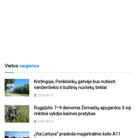
Vietos
naujienos
Kretingoje, Penkininkų gatvėje bus nutiesti
vandentiekio ir buitinių nuotekų tinklai
2026-08-07
Rugpjūčio 7–9 dienomis Žemaičių apygardos 3-ioji
rinktinė vykdys karines pratybas
2026-08-07
„Via Lietuva“ pradeda magistralinio kelio A11