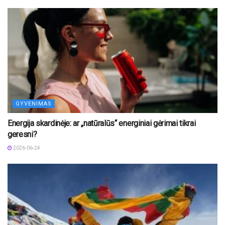
GYVENIMAS
Energija skardinėje: ar „natūralūs“ energiniai gėrimai tikrai
geresni?
2026-06-24