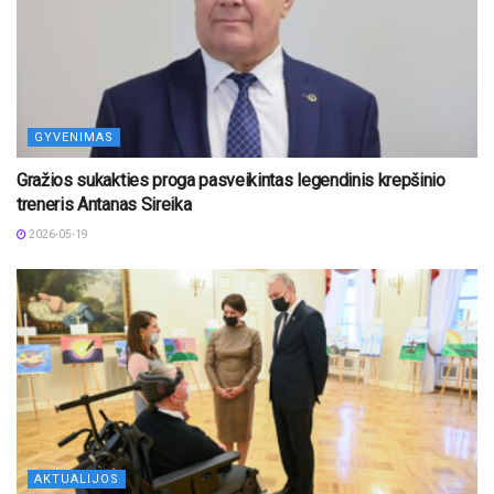
GYVENIMAS
Gražios sukakties proga pasveikintas legendinis krepšinio
treneris Antanas Sireika
2026-05-19
AKTUALIJOS