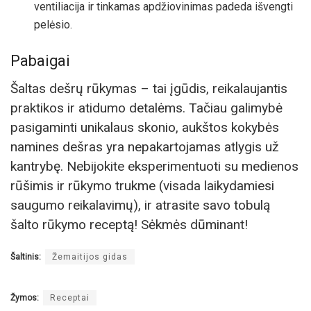
ventiliacija ir tinkamas apdžiovinimas padeda išvengti
pelėsio.
Pabaigai
Šaltas dešrų rūkymas – tai įgūdis, reikalaujantis
praktikos ir atidumo detalėms. Tačiau galimybė
pasigaminti unikalaus skonio, aukštos kokybės
namines dešras yra nepakartojamas atlygis už
kantrybę. Nebijokite eksperimentuoti su medienos
rūšimis ir rūkymo trukme (visada laikydamiesi
saugumo reikalavimų), ir atrasite savo tobulą
šalto rūkymo receptą! Sėkmės dūminant!
Šaltinis:
Žemaitijos gidas
Žymos:
Receptai