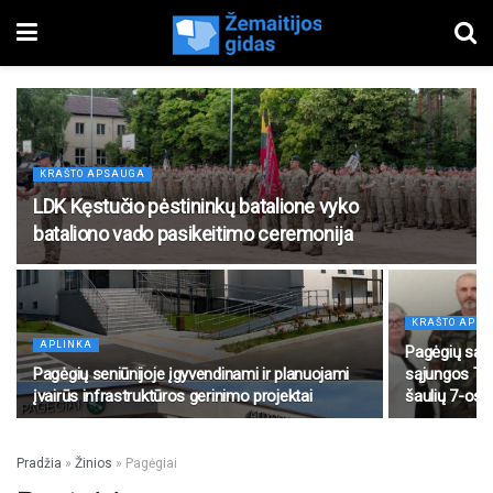
KRAŠTO APSAUGA
LDK Kęstučio pėstininkų batalione vyko
bataliono vado pasikeitimo ceremonija
KRAŠTO APS
APLINKA
Pagėgių savi
Pagėgių seniūnijoje įgyvendinami ir planuojami
sąjungos Tau
įvairūs infrastruktūros gerinimo projektai
šaulių 7-osi
Pradžia
»
Žinios
»
Pagėgiai