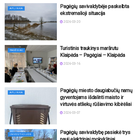
Pagėgių savivaldybėje paskelbta
APLINKA
ekstremalioji situacija
2026-03-20
Turistinis traukinys maršrutu
PAGĖGIAI
Klaipėda – Pagėgiai – Klaipėda
2026-03-16
Pagėgių miesto daugiabučių namų
APLINKA
gyventojams išdalinti maisto ir
virtuvės atliekų rūšiavimo kibirėliai
2026-03-07
Pagėgių savivaldybę pasiekė trys
INVESTICIJOS
nauji elektriniai mokykliniai