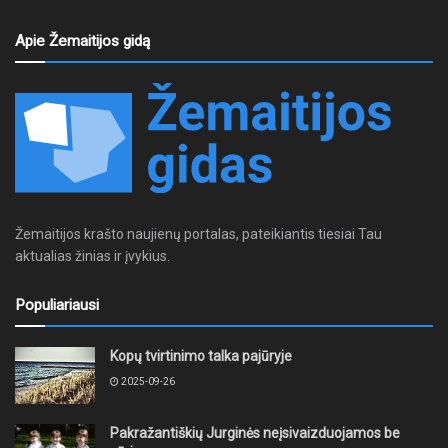
Apie Žemaitijos gidą
Žemaitijos krašto naujienų portalas, pateikiantis tiesiai Tau
aktualias žinias ir įvykius.
Populiariausi
Kopų tvirtinimo talka pajūryje
2025-09-26
Pakražantiškių Jurginės neįsivaizduojamos be