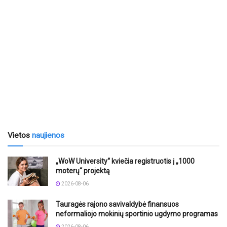
Vietos
naujienos
„WoW University“ kviečia registruotis į „1000
moterų“ projektą
2026-08-06
Tauragės rajono savivaldybė finansuos
neformaliojo mokinių sportinio ugdymo programas
2026-08-06