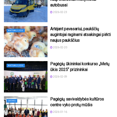
autobusai
2026-02-23
Artėjant pavasariui, paukščių
AKTUALIJOS
augintojai raginami atsakingai pirkti
naujus paukščius
2026-02-20
Pagėgių ūkininkai konkurso „Metų
AKTUALIJOS
ūkis 2025“ prizininkai
2026-02-09
Pagėgių savivaldybės kultūros
ĮDOMU
centre vyko protų mūšis
2026-01-16