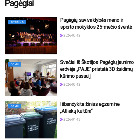
Pagėgiai
Pagėgių savivaldybės meno ir
ISTORIJA
sporto mokyklos 25-mečio šventė
2026-05-12
Svečiai iš Škotijos Pagėgių jaunimo
ĮDOMU
erdvėje „PAJE“ pristatė 3D žaidimų
kūrimo pasaulį
2026-05-12
Išbandykite žinias egzamine
ĮDOMU
„Atliekų kultūra“
2026-04-13