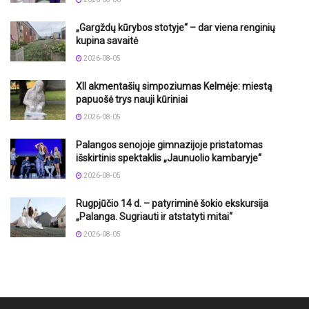
„Gargždų kūrybos stotyje“ – dar viena renginių
kupina savaitė
2026-08-05
XII akmentašių simpoziumas Kelmėje: miestą
papuošė trys nauji kūriniai
2026-08-05
Palangos senojoje gimnazijoje pristatomas
išskirtinis spektaklis „Jaunuolio kambaryje“
2026-08-05
Rugpjūčio 14 d. – patyriminė šokio ekskursija
„Palanga. Sugriauti ir atstatyti mitai“
2026-08-05