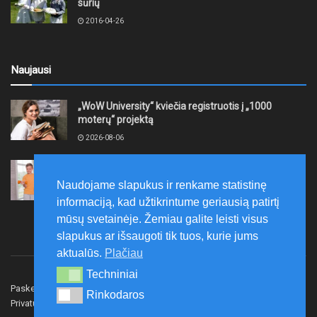
sūrių
2016-04-26
Naujausi
„WoW University“ kviečia registruotis į „1000
moterų“ projektą
2026-08-06
Tauragės rajono savivaldybė finansuos
neformaliojo mokinių sportinio ugdymo programas
Naudojame slapukus ir renkame statistinę
2026-08-06
informaciją, kad užtikrintume geriausią patirtį
mūsų svetainėje. Žemiau galite leisti visus
slapukus ar išsaugoti tik tuos, kurie jums
aktualūs.
Plačiau
Techniniai
Techniniai
Paskelbk naujieną
Rašyti redakcijai
Reklama
Rinkodaros
Rinkodaros
Privatumo politika
Susisiekite