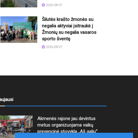
2026-08-07
Šilutės krašto žmonės su
negalia aktyviai įsitraukė į
Žmonių su negalia vasaros
sporto šventę
2026-08-07
aujausi
Akmenės rajone jau devintus
metus organizuojama vaikų
prevencinė stovykla „Aš galiu“