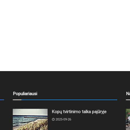
Populiariausi
N
Kopų tvirtinimo talka pajūryje
2025-09-26