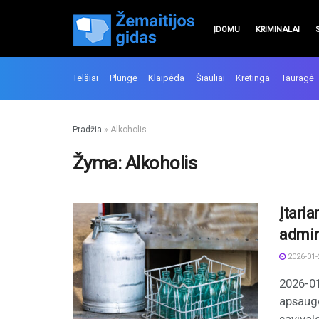
ĮDOMU
KRIMINALAI
Telšiai
Plungė
Klaipėda
Šiauliai
Kretinga
Tauragė
Pradžia
»
Alkoholis
Žyma:
Alkoholis
Įtari
admin
2026-01-
2026-01
apsaugo