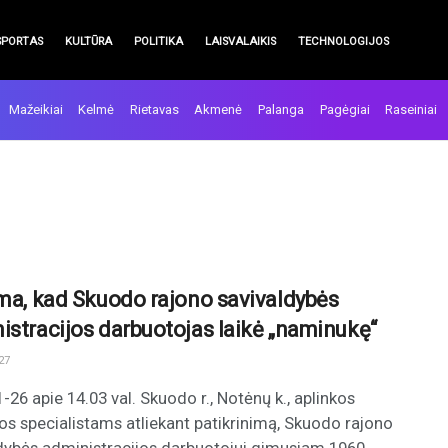
SPORTAS
KULTŪRA
POLITIKA
LAISVALAIKIS
TECHNOLOGIJOS
Mažeikiai
Kelmė
Rietavas
Akmenė
Palanga
Pagėgiai
Raseiniai
ama, kad Skuodo rajono savivaldybės
istracijos darbuotojas laikė „naminukę“
27
-26 apie 14.03 val. Skuodo r., Notėnų k., aplinkos
s specialistams atliekant patikrinimą, Skuodo rajono