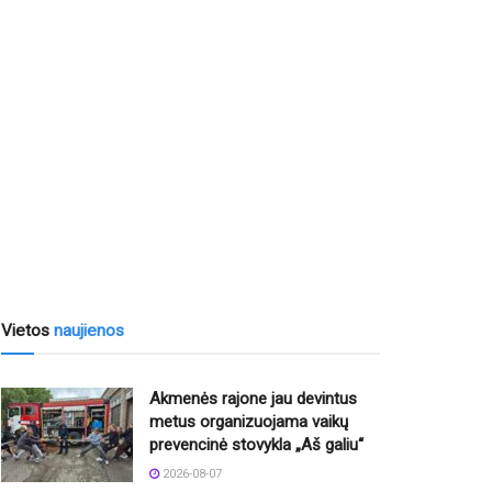
Vietos
naujienos
Akmenės rajone jau devintus
metus organizuojama vaikų
prevencinė stovykla „Aš galiu“
2026-08-07