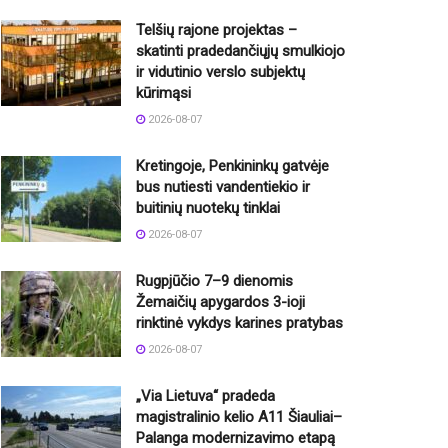
Telšių rajone projektas –
skatinti pradedančiųjų smulkiojo
ir vidutinio verslo subjektų
kūrimąsi
2026-08-07
Kretingoje, Penkininkų gatvėje
bus nutiesti vandentiekio ir
buitinių nuotekų tinklai
2026-08-07
Rugpjūčio 7–9 dienomis
Žemaičių apygardos 3-ioji
rinktinė vykdys karines pratybas
2026-08-07
„Via Lietuva“ pradeda
magistralinio kelio A11 Šiauliai–
Palanga modernizavimo etapą