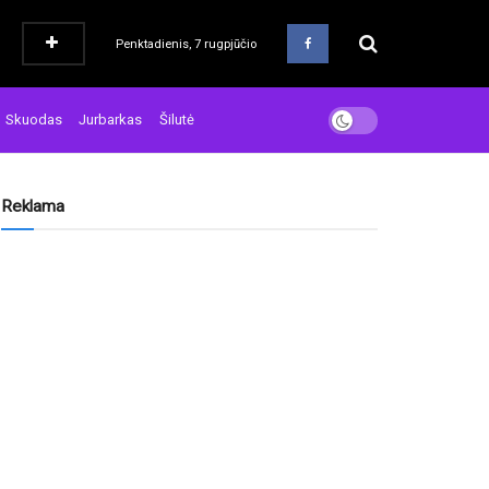
Penktadienis, 7 rugpjūčio
Skuodas
Jurbarkas
Šilutė
Reklama