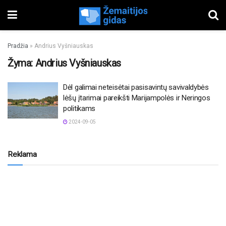
Pradžia
»
Andrius Vyšniauskas
Žyma:
Andrius Vyšniauskas
Dėl galimai neteisėtai pasisavintų savivaldybės
lėšų įtarimai pareikšti Marijampolės ir Neringos
politikams
2024-09-05
Reklama