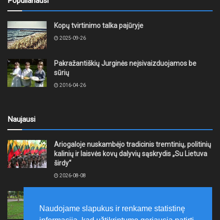
Populiariausi
Kopų tvirtinimo talka pajūryje
2025-09-26
Pakražantiškių Jurginės neįsivaizduojamos be
sūrių
2016-04-26
Naujausi
Ariogaloje nuskambėjo tradicinis tremtinių, politinių
kalinių ir laisvės kovų dalyvių sąskrydis „Su Lietuva
širdy“
2026-08-08
Mažeikių rajono savivaldybė ragina gyventojus
laikytis Kelių eismo taisyklių, tausoti aplinką
Naudojame slapukus ir renkame statistinę
2026-08-08