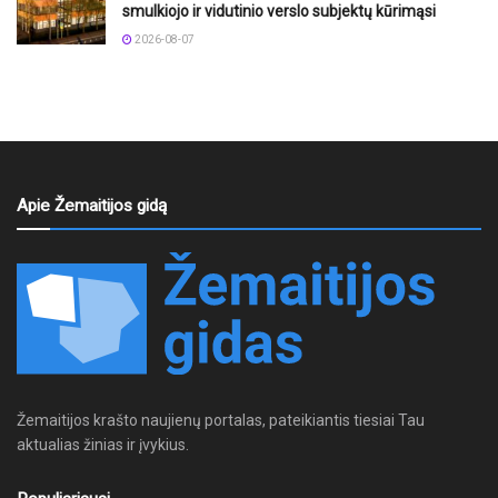
smulkiojo ir vidutinio verslo subjektų kūrimąsi
2026-08-07
Apie Žemaitijos gidą
Žemaitijos krašto naujienų portalas, pateikiantis tiesiai Tau
aktualias žinias ir įvykius.