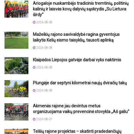
Ariogaloje nuskambėjo tradicinis tremtinių, politinių
kalinių ir laisvės kovų dalyvių sąskrydis „Su Lietuva
širdy“
2026-08-08
Mažeikių rajono savivaldybė ragina gyventojus
laikytis Kelių eismo taisyklių, tausoti aplinką
2026-08-08
Klaipėdos Liepojos gatvėje darbai vyks naktimis
2026-08-08
Plungėje dar septyni kilometrai naujų dviračių takų
2026-08-08
Akmenės rajone jau devintus metus
organizuojama vaikų prevencinė stovykla „Aš galiu“
2026-08-07
Telšių rajone projektas – skatinti pradedančiųjų