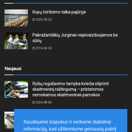
Kopų tvirtinimo talka pajūryje
2025-09-26
Pakražantiškių Jurginės neįsivaizduojamos be
sūrių
2016-04-26
Naujausi
Ryšių reguliavimo tarnyba kviečia stiprinti
skaitmeninį raštingumą – pristatomos
nemokamos skaitmeninės pamokos
2026-08-06
Ernesto Galvanausko bulvaro atnaujinimas
Klaipėdoje juda į priekį
Naudojame slapukus ir renkame statistinę
2026-08-06
informaciją, kad užtikrintume geriausią patirtį