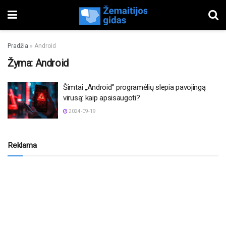
Pradžia
»
Android
Žyma:
Android
Šimtai „Android“ programėlių slepia pavojingą
virusą: kaip apsisaugoti?
2024-09-19
Reklama