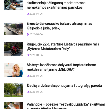
skaitmeninį raštingumą – pristatomos
nemokamos skaitmeninės pamokos
2026-08-06
Ernesto Galvanausko bulvaro atnaujinimas
Klaipėdoje juda į priekį
2026-08-06
Rugpjūčio 22 d. startuos Lietuvos pažinimo ralis
„Ryterna Mototourism Rally“
2026-08-06
Moterys kviečiamos dalyvauti tarptautiniame
moksliniame tyrime „MELIORA“
2026-08-06
Šiaulių erdvėse eksponuojama fotografijų paroda
2026-08-06
Palangoje – poezijos festivalio „Liudvika“ skaitymai
su poete Vitalija Maksvyte