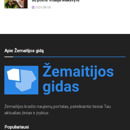
2026-08-06
Apie Žemaitijos gidą
Žemaitijos krašto naujienų portalas, pateikiantis tiesiai Tau
aktualias žinias ir įvykius.
Populiariausi