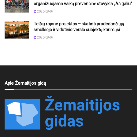
organizuojama vaikų prevencinė stovykla „Aš galiu“
2026-08-07
Telšių rajone projektas – skatinti pradedančiųjų
smulkiojo ir vidutinio verslo subjektų kūrimąsi
2026-08-07
Apie Žemaitijos gidą