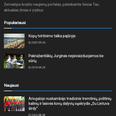
Žemaitijos krašto naujienų portalas, pateikiantis tiesiai Tau
aktualias žinias ir įvykius.
Populiariausi
Kopų tvirtinimo talka pajūryje
2025-09-26
Pakražantiškių Jurginės neįsivaizduojamos be
sūrių
2016-04-26
Naujausi
Ariogaloje nuskambėjo tradicinis tremtinių, politinių
kalinių ir laisvės kovų dalyvių sąskrydis „Su Lietuva
širdy“
2026-08-08