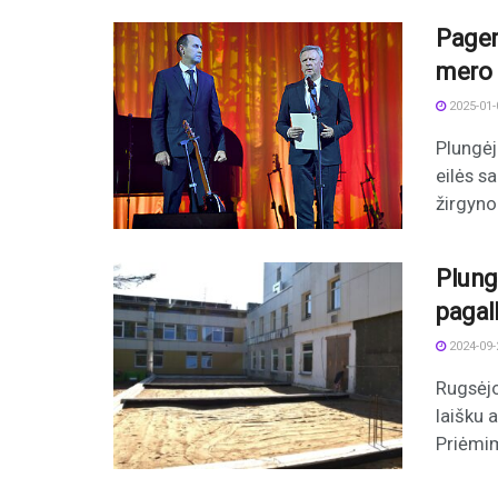
Pager
mero 
2025-01-
Plungėj
eilės s
žirgyno
Plung
pagal
2024-09-
Rugsėjo
laišku 
Priėmim