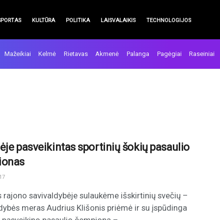
SPORTAS
KULTŪRA
POLITIKA
LAISVALAIKIS
TECHNOLOGIJOS
Mažeikiai
Kelmė
Rietavas
Akmenė
Palanga
Pagėgiai
Raseiniai
ėje pasveikintas sportinių šokių pasaulio
ionas
17
 rajono savivaldybėje sulaukėme išskirtinių svečių –
dybės meras Audrius Klišonis priėmė ir su įspūdinga