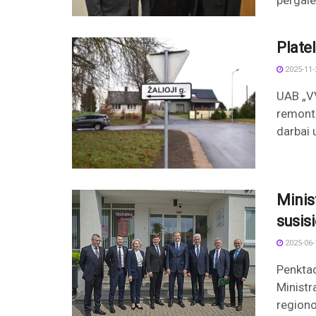
pergale
Plate
2025-11-
UAB „VV
remontą
darbai u
Minis
susis
2025-06-
Penktad
Ministr
regiono