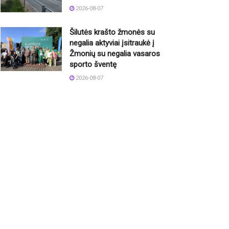
2026-08-07
Šilutės krašto žmonės su
negalia aktyviai įsitraukė į
Žmonių su negalia vasaros
sporto šventę
2026-08-07