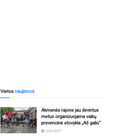
Vietos
naujienos
Akmenės rajone jau devintus
metus organizuojama vaikų
prevencinė stovykla „Aš galiu“
2026-08-07