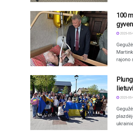
100 me
gyven
2025-05-
Gegužės
Martink
rajono 
Plung
lietuv
2025-05-
Gegužės
plazdėj
ukrainie