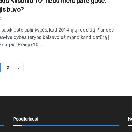
aus Klišonio 10-metis mero pareigose.
jis buvo?
01
u susiklostė aplinkybės, kad 2014-ųjų rugpjūtį Plungės
savivaldybės taryba balsavo už mano kandidatūrą į
reigas. Praėjo 10 ...
2
Populiariausi
N