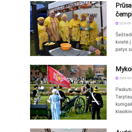
Prūsal
čempi
2024-09-
Šeštadi
kvietė 
patys sa
Mykol
2024-09-
Paskuti
Tarptau
kunigai
klasikin