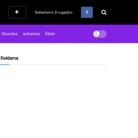
Šeštadienis, 8 rugpjūčio
Skuodas
Jurbarkas
Šilutė
Reklama