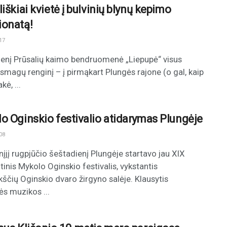
iškiai kvietė į bulvinių blynų kepimo
onatą!
17
enį Prūsalių kaimo bendruomenė „Liepupė“ visus
į smagų renginį – į pirmąkart Plungės rajone (o gal, kaip
kė, ...
o Oginskio festivalio atidarymas Plungėje
08
nįjį rugpjūčio šeštadienį Plungėje startavo jau XIX
tinis Mykolo Oginskio festivalis, vykstantis
kščių Oginskio dvaro žirgyno salėje. Klausytis
ės muzikos ...