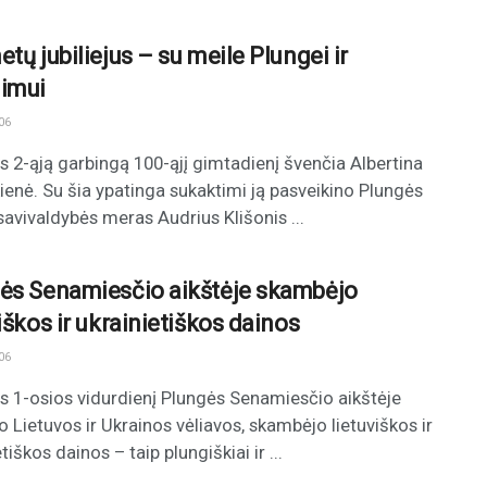
tų jubiliejus – su meile Plungei ir
imui
06
 2-ąją garbingą 100-ąjį gimtadienį švenčia Albertina
ienė. Su šia ypatinga sukaktimi ją pasveikino Plungės
savivaldybės meras Audrius Klišonis ...
ės Senamiesčio aikštėje skambėjo
iškos ir ukrainietiškos dainos
06
 1-osios vidurdienį Plungės Senamiesčio aikštėje
o Lietuvos ir Ukrainos vėliavos, skambėjo lietuviškos ir
tiškos dainos – taip plungiškiai ir ...