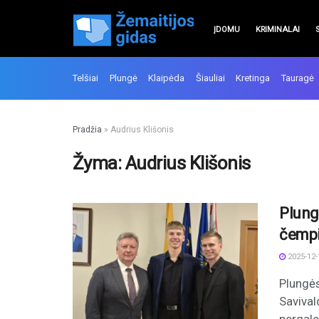
ĮDOMU
KRIMINALAI
Telšiai
Plungė
Klaipėda
Šiauliai
Kretinga
Tauragė
Pradžia
»
Audrius Klišonis
Žyma:
Audrius Klišonis
Plung
čemp
2025-12-
Plungės
Savival