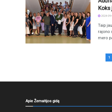
Audri
Koks 
2024-09-
Taip ja
rajono 
mero pa
1
Apie Žemaitijos gidą