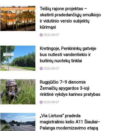
Telšių rajone projektas –
skatinti pradedančiųjų smulkiojo
ir vidutinio verslo subjektų
kūrimąsi
2026-08-07
Kretingoje, Penkininkų gatvėje
bus nutiesti vandentiekio ir
buitinių nuotekų tinklai
2026-08-07
Rugpjūčio 7–9 dienomis
Žemaičių apygardos 3-ioji
rinktinė vykdys karines pratybas
2026-08-07
„Via Lietuva“ pradeda
magistralinio kelio A11 Šiauliai–
Palanga modernizavimo etapą