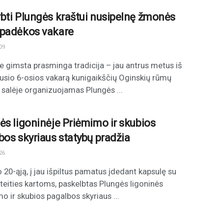
bti Plungės kraštui nusipelnę žmonės
padėkos vakare
09
e gimsta prasminga tradicija – jau antrus metus iš
ausio 6-osios vakarą kunigaikščių Oginskių rūmų
 salėje organizuojamas Plungės ...
ės ligoninėje Priėmimo ir skubios
bos skyriaus statybų pradžia
26
 20-ąją, į jau išpiltus pamatus įdedant kapsulę su
ateities kartoms, paskelbtas Plungės ligoninės
o ir skubios pagalbos skyriaus ...