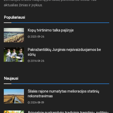
aktualias žinias ir įvykius.
Populiariausi
Kopų tvirtinimo talka pajūryje
2025-09-26
Pakražantiškių Jurginės neįsivaizduojamos be
sūrių
2016-04-26
Naujausi
Šilalės rajone numatytas melioracijos statinių
rekonstravimas
2026-08-09
Ariogaloje nuskambėjo tradicinis tremtinių, politinių