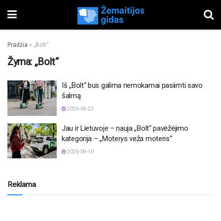
Pradžia
»
„Bolt“
Žyma:
„Bolt“
Iš „Bolt“ bus galima nemokamai pasiimti savo
šalmą
2026-04-22
Jau ir Lietuvoje – nauja „Bolt“ pavėžėjimo
kategorija – „Moterys veža moteris“
2025-09-10
Reklama