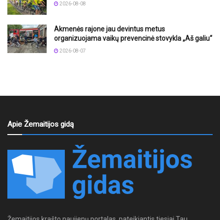
2026-08-08
Akmenės rajone jau devintus metus
organizuojama vaikų prevencinė stovykla „Aš galiu“
2026-08-07
Apie Žemaitijos gidą
Žemaitijos krašto naujienų portalas, pateikiantis tiesiai Tau