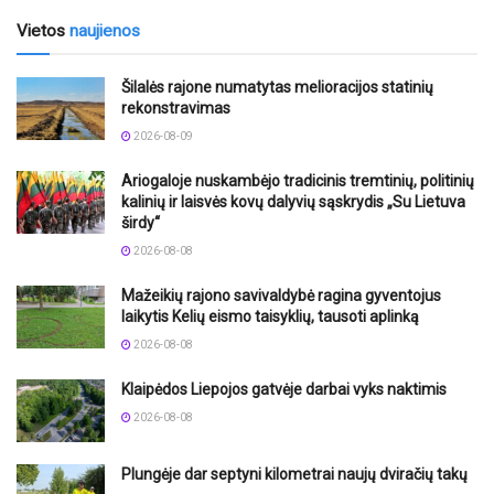
Vietos
naujienos
Šilalės rajone numatytas melioracijos statinių
rekonstravimas
2026-08-09
Ariogaloje nuskambėjo tradicinis tremtinių, politinių
kalinių ir laisvės kovų dalyvių sąskrydis „Su Lietuva
širdy“
2026-08-08
Mažeikių rajono savivaldybė ragina gyventojus
laikytis Kelių eismo taisyklių, tausoti aplinką
2026-08-08
Klaipėdos Liepojos gatvėje darbai vyks naktimis
2026-08-08
Plungėje dar septyni kilometrai naujų dviračių takų