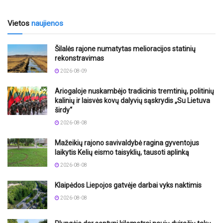
Vietos
naujienos
Šilalės rajone numatytas melioracijos statinių
rekonstravimas
2026-08-09
Ariogaloje nuskambėjo tradicinis tremtinių, politinių
kalinių ir laisvės kovų dalyvių sąskrydis „Su Lietuva
širdy“
2026-08-08
Mažeikių rajono savivaldybė ragina gyventojus
laikytis Kelių eismo taisyklių, tausoti aplinką
2026-08-08
Klaipėdos Liepojos gatvėje darbai vyks naktimis
2026-08-08