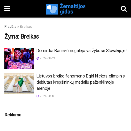
Pradžia
»
Breikas
Žyma:
Breikas
Dominika Banevič nugalėjo varžybose Slovakijoje!
2024-08-24
Lietuvos breiko fenomeno Bgirl Nickos olimpinis
debiutas krepšininkų medaliu paženklintoje
arenoje
2024-08-09
Reklama