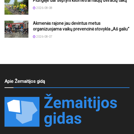
Plungėje dar septyni kilometrai naujų dviračių takų
2026-08-08
Akmenės rajone jau devintus metus
organizuojama vaikų prevencinė stovykla „Aš galiu“
2026-08-07
Apie Žemaitijos gidą