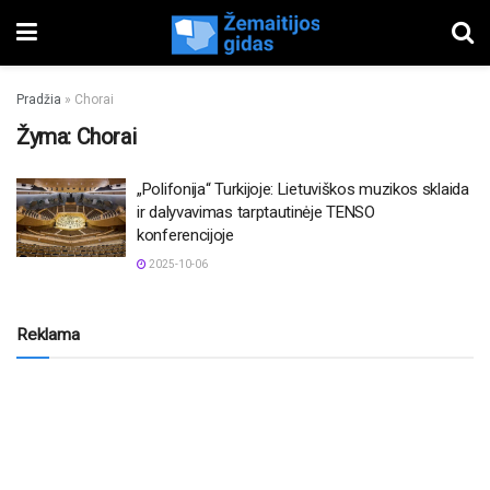
Pradžia
»
Chorai
Žyma:
Chorai
„Polifonija“ Turkijoje: Lietuviškos muzikos sklaida
ir dalyvavimas tarptautinėje TENSO
konferencijoje
2025-10-06
Reklama