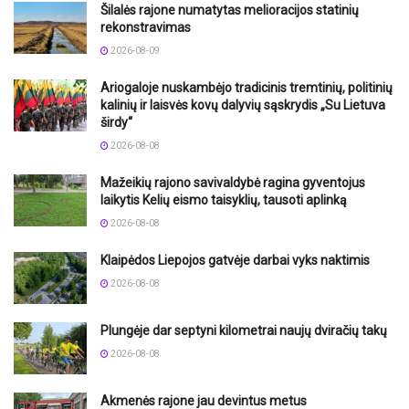
Šilalės rajone numatytas melioracijos statinių
rekonstravimas
2026-08-09
Ariogaloje nuskambėjo tradicinis tremtinių, politinių
kalinių ir laisvės kovų dalyvių sąskrydis „Su Lietuva
širdy“
2026-08-08
Mažeikių rajono savivaldybė ragina gyventojus
laikytis Kelių eismo taisyklių, tausoti aplinką
2026-08-08
Klaipėdos Liepojos gatvėje darbai vyks naktimis
2026-08-08
Plungėje dar septyni kilometrai naujų dviračių takų
2026-08-08
Akmenės rajone jau devintus metus