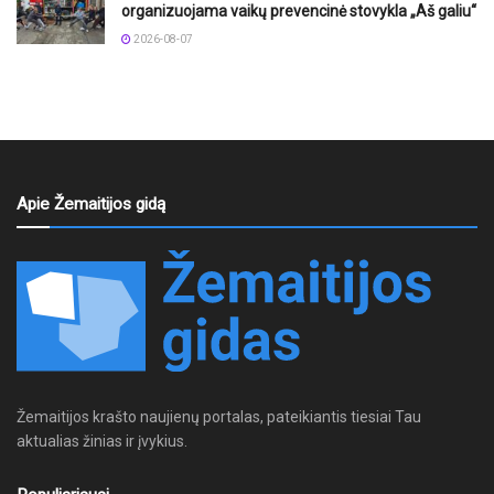
organizuojama vaikų prevencinė stovykla „Aš galiu“
2026-08-07
Apie Žemaitijos gidą
Žemaitijos krašto naujienų portalas, pateikiantis tiesiai Tau
aktualias žinias ir įvykius.