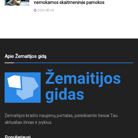
nemokamos skaitmeninės pamokos
2026-08-06
Apie Žemaitijos gidą
Žemaitijos krašto naujienų portalas, pateikiantis tiesiai Tau
aktualias žinias ir įvykius.
Populiariausi