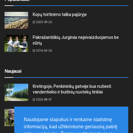
Kopų tvirtinimo talka pajūryje
2025-09-26
Pakražantiškių Jurginės neįsivaizduojamos be
sūrių
2016-04-26
Naujausi
Kretingoje, Penkininkų gatvėje bus nutiesti
vandentiekio ir buitinių nuotekų tinklai
2026-08-07
Rugpjūčio 7–9 dienomis Žemaičių apygardos 3-ioji
rinktinė vykdys karines pratybas
Naudojame slapukus ir renkame statistinę
2026-08-07
informaciją, kad užtikrintume geriausią patirtį