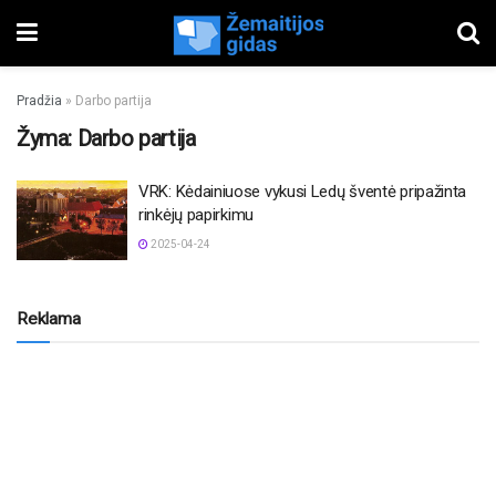
Pradžia
»
Darbo partija
Žyma:
Darbo partija
VRK: Kėdainiuose vykusi Ledų šventė pripažinta
rinkėjų papirkimu
2025-04-24
Reklama