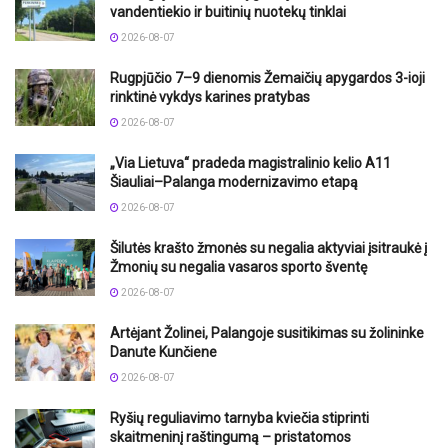
vandentiekio ir buitinių nuotekų tinklai
2026-08-07
Rugpjūčio 7–9 dienomis Žemaičių apygardos 3-ioji
rinktinė vykdys karines pratybas
2026-08-07
„Via Lietuva“ pradeda magistralinio kelio A11
Šiauliai–Palanga modernizavimo etapą
2026-08-07
Šilutės krašto žmonės su negalia aktyviai įsitraukė į
Žmonių su negalia vasaros sporto šventę
2026-08-07
Artėjant Žolinei, Palangoje susitikimas su žolininke
Danute Kunčiene
2026-08-07
Ryšių reguliavimo tarnyba kviečia stiprinti
skaitmeninį raštingumą – pristatomos