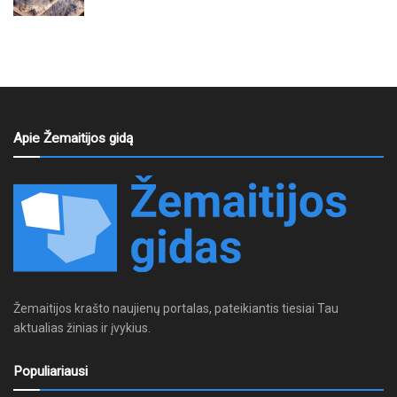
Apie Žemaitijos gidą
Žemaitijos krašto naujienų portalas, pateikiantis tiesiai Tau
aktualias žinias ir įvykius.
Populiariausi