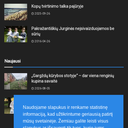
Kopų tvirtinimo talka pajūryje
2025-09-26
Pakražantiškių Jurginės neįsivaizduojamos be
sūrių
2016-04-26
Naujausi
„Gargždų kūrybos stotyje“ – dar viena renginių
kupina savaitė
2026-08-05
XII akmentašių simpoziumas Kelmėje: miestą
papuošė trys nauji kūriniai
Naudojame slapukus ir renkame statistinę
2026-08-05
informaciją, kad užtikrintume geriausią patirtį
mūsų svetainėje. Žemiau galite leisti visus
slapukus ar išsaugoti tik tuos, kurie jums