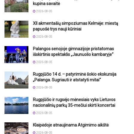
kupina savaitė
2026-08-05
XII akmentašių simpoziumas Kelmėje: miestą
papuošė trys nauji kūriniai
2026-08-05
Palangos senojoje gimnazijoje pristatomas
išskirtinis spektaklis „Jaunuolio kambaryje“
2026-08-05
Rugpjūčio 14 d. – patyriminė šokio ekskursija
„Palanga. Sugriauti ir atstatyti mitai“
2026-08-05
Rugpjūčio ir rugsėjo mėnesiais vyks Lietuvos
nacionalinių parkų 35-mečiui skirti koncertai
2026-08-05
Klaipėdoje atnaujinama Atgimimo aikštė
2026-08-05