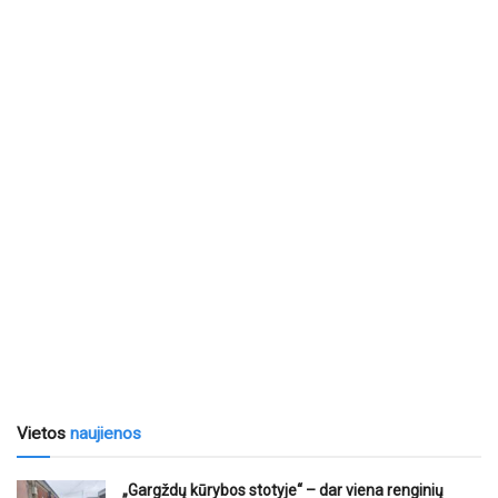
Vietos
naujienos
„Gargždų kūrybos stotyje“ – dar viena renginių