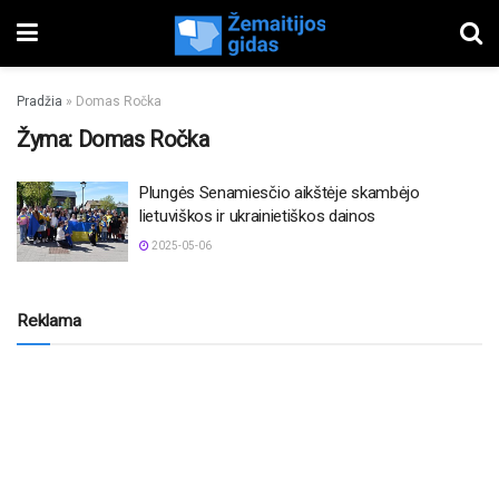
Pradžia
»
Domas Ročka
Žyma:
Domas Ročka
Plungės Senamiesčio aikštėje skambėjo
lietuviškos ir ukrainietiškos dainos
2025-05-06
Reklama