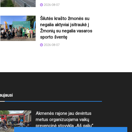
2026-08-07
Šilutės krašto žmonės su
negalia aktyviai įsitraukė į
Žmonių su negalia vasaros
sporto šventę
2026-08-07
aujausi
Akmenės rajone jau devintus
metus organizuojama vaikų
prevencinė stovykla „Aš galiu“