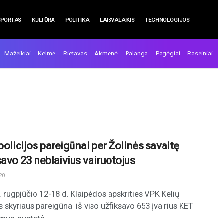
SPORTAS
KULTŪRA
POLITIKA
LAISVALAIKIS
TECHNOLOGIJOS
Mažeikiai
Kelmė
Rietavas
Akmenė
Palanga
Pagėgiai
Raseiniai
policijos pareigūnai per Žolinės savaitę
savo 23 neblaivius vairuotojus
20
 rugpjūčio 12-18 d. Klaipėdos apskrities VPK Kelių
os skyriaus pareigūnai iš viso užfiksavo 653 įvairius KET