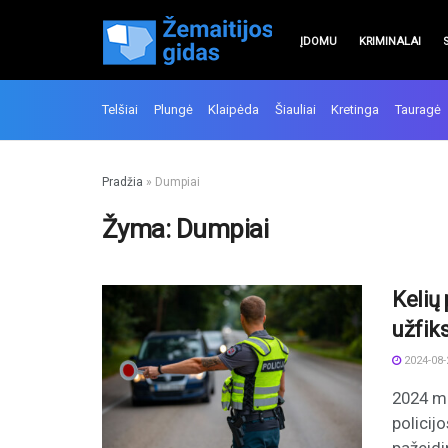
ĮDOMU
KRIMINALAI
Telšiai
Plungė
Klaipėda
Šiauliai
Kretinga
Tauragė
Pradžia
»
Dumpiai
Žyma:
Dumpiai
Kelių 
užfik
2024-08-
2024 m.
policij