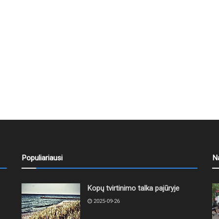
Populiariausi
N
Kopų tvirtinimo talka pajūryje
2025-09-26