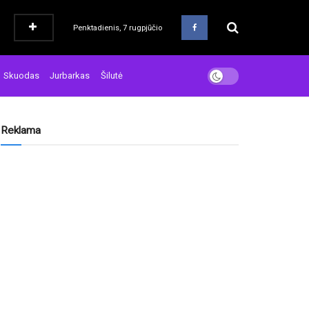
Penktadienis, 7 rugpjūčio
Skuodas
Jurbarkas
Šilutė
Reklama