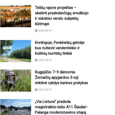
Telšių rajone projektas –
skatinti pradedančiųjų smulkiojo
ir vidutinio verslo subjektų
kūrimąsi
2026-08-07
Kretingoje, Penkininkų gatvėje
bus nutiesti vandentiekio ir
buitinių nuotekų tinklai
2026-08-07
Rugpjūčio 7–9 dienomis
Žemaičių apygardos 3-ioji
rinktinė vykdys karines pratybas
2026-08-07
„Via Lietuva“ pradeda
magistralinio kelio A11 Šiauliai–
Palanga modernizavimo etapą