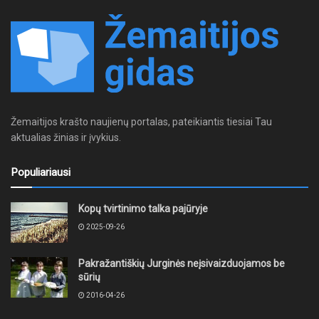
Žemaitijos krašto naujienų portalas, pateikiantis tiesiai Tau
aktualias žinias ir įvykius.
Populiariausi
Kopų tvirtinimo talka pajūryje
2025-09-26
Pakražantiškių Jurginės neįsivaizduojamos be
sūrių
2016-04-26