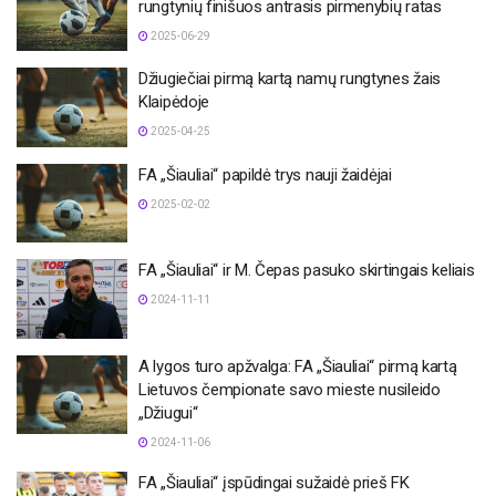
rungtynių finišuos antrasis pirmenybių ratas
2025-06-29
Džiugiečiai pirmą kartą namų rungtynes žais
Klaipėdoje
2025-04-25
FA „Šiauliai“ papildė trys nauji žaidėjai
2025-02-02
FA „Šiauliai“ ir M. Čepas pasuko skirtingais keliais
2024-11-11
A lygos turo apžvalga: FA „Šiauliai“ pirmą kartą
Lietuvos čempionate savo mieste nusileido
„Džiugui“
2024-11-06
FA „Šiauliai“ įspūdingai sužaidė prieš FK