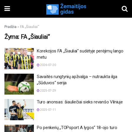
Pradžia
»
FA „Šiauliai“
Žyma:
FA „Šiauliai“
Korekcijos FA „Šiauliai“ sudėtyje perėjimų lango
metu
2026-07-20
Savaitės rungtynių apžvalga – nutraukta ilga
„Sūduvos“ serija
2025-07-29
Turo anonsas: šiauliečiai sieks revanšo Vilniuje
2025-07-11
Po penkerių „TOPsport A lygos“ 18-ojo turo