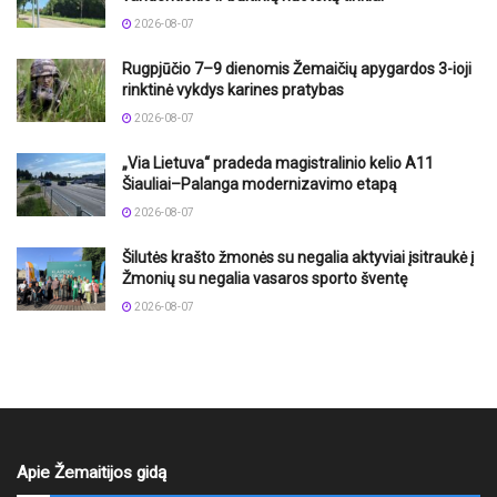
2026-08-07
Rugpjūčio 7–9 dienomis Žemaičių apygardos 3-ioji
rinktinė vykdys karines pratybas
2026-08-07
„Via Lietuva“ pradeda magistralinio kelio A11
Šiauliai–Palanga modernizavimo etapą
2026-08-07
Šilutės krašto žmonės su negalia aktyviai įsitraukė į
Žmonių su negalia vasaros sporto šventę
2026-08-07
Apie Žemaitijos gidą