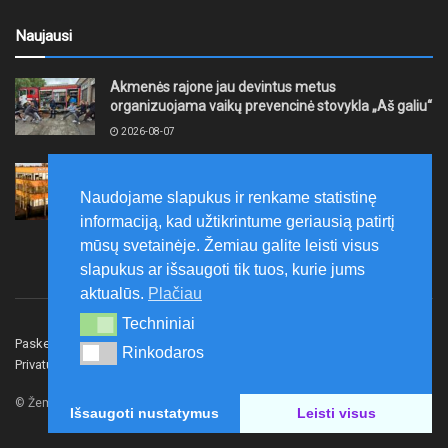
Naujausi
Akmenės rajone jau devintus metus
organizuojama vaikų prevencinė stovykla „Aš galiu“
2026-08-07
Telšių rajone projektas – skatinti pradedančiųjų
smulkiojo ir vidutinio verslo subjektų kūrimąsi
Naudojame slapukus ir renkame statistinę
2026-08-07
informaciją, kad užtikrintume geriausią patirtį
mūsų svetainėje. Žemiau galite leisti visus
slapukus ar išsaugoti tik tuos, kurie jums
aktualūs.
Plačiau
Techniniai
Techniniai
Paskelbk naujieną
Rašyti redakcijai
Reklama
Rinkodaros
Rinkodaros
Privatumo politika
Susisiekite
© Žemaitijos gidas.
Išsaugoti nustatymus
Leisti visus