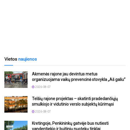
Vietos
naujienos
Akmenės rajone jau devintus metus
organizuojama vaikų prevencinė stovykla „Aš galiu“
2026-08-07
Telšių rajone projektas – skatinti pradedančiųjų
smulkiojo ir vidutinio verslo subjektų kūrimąsi
2026-08-07
Kretingoje, Penkininkų gatvėje bus nutiesti
vandentiekio ir buitinių nuotekų tinklai