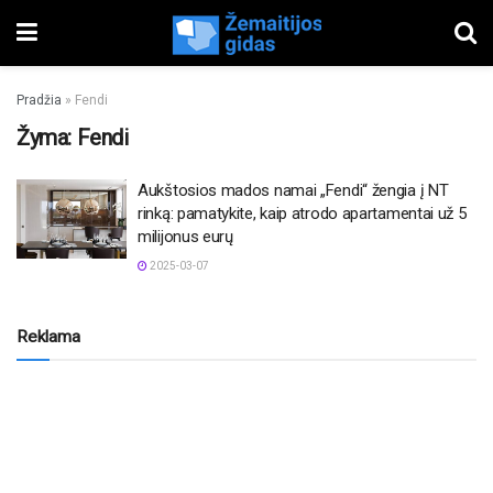
Pradžia
»
Fendi
Žyma:
Fendi
Aukštosios mados namai „Fendi“ žengia į NT
rinką: pamatykite, kaip atrodo apartamentai už 5
milijonus eurų
2025-03-07
Reklama