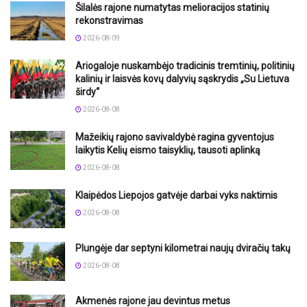
Šilalės rajone numatytas melioracijos statinių
rekonstravimas
2026-08-09
Ariogaloje nuskambėjo tradicinis tremtinių, politinių
kalinių ir laisvės kovų dalyvių sąskrydis „Su Lietuva
širdy“
2026-08-08
Mažeikių rajono savivaldybė ragina gyventojus
laikytis Kelių eismo taisyklių, tausoti aplinką
2026-08-08
Klaipėdos Liepojos gatvėje darbai vyks naktimis
2026-08-08
Plungėje dar septyni kilometrai naujų dviračių takų
2026-08-08
Akmenės rajone jau devintus metus