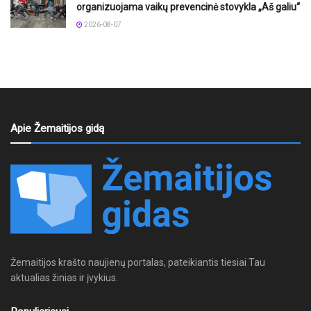
organizuojama vaikų prevencinė stovykla „Aš galiu“
2026-08-07
Apie Žemaitijos gidą
Žemaitijos krašto naujienų portalas, pateikiantis tiesiai Tau
aktualias žinias ir įvykius.