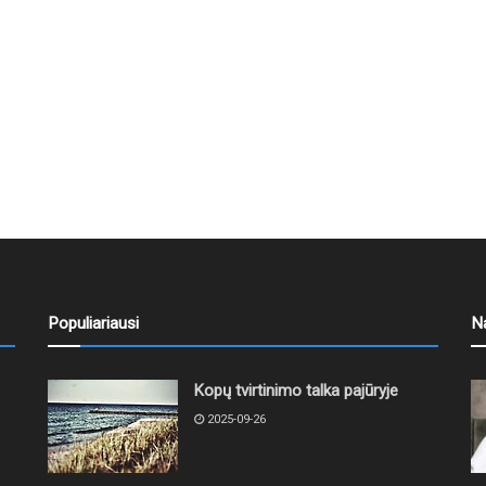
Populiariausi
N
Kopų tvirtinimo talka pajūryje
2025-09-26