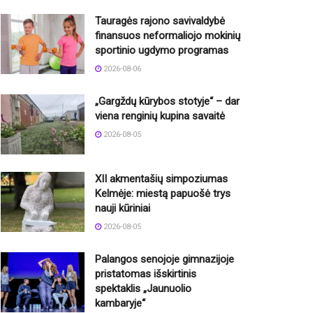
Tauragės rajono savivaldybė
finansuos neformaliojo mokinių
sportinio ugdymo programas
2026-08-06
„Gargždų kūrybos stotyje“ – dar
viena renginių kupina savaitė
2026-08-05
XII akmentašių simpoziumas
Kelmėje: miestą papuošė trys
nauji kūriniai
2026-08-05
Palangos senojoje gimnazijoje
pristatomas išskirtinis
spektaklis „Jaunuolio
kambaryje“