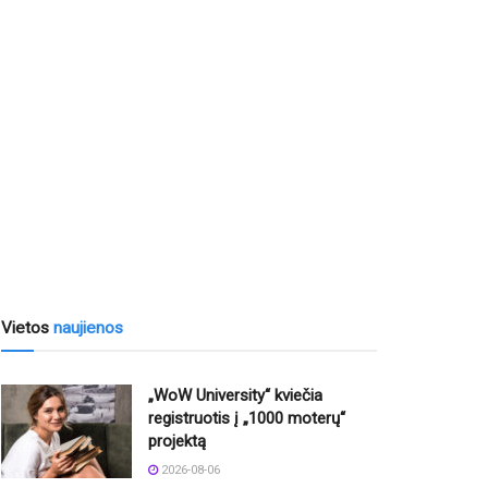
Vietos
naujienos
„WoW University“ kviečia
registruotis į „1000 moterų“
projektą
2026-08-06