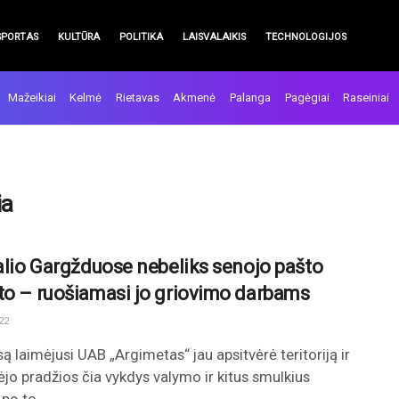
SPORTAS
KULTŪRA
POLITIKA
LAISVALAIKIS
TECHNOLOGIJOS
Mažeikiai
Kelmė
Rietavas
Akmenė
Palanga
Pagėgiai
Raseiniai
ia
palio Gargžduose nebeliks senojo pašto
to – ruošiamasi jo griovimo darbams
22
ą laimėjusi UAB „Argimetas“ jau apsitvėrė teritoriją ir
sėjo pradžios čia vykdys valymo ir kitus smulkius