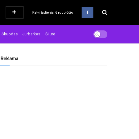
Ketvirtadienis, 6 rugpjūčio
Skuodas
Jurbarkas
Šilutė
Reklama