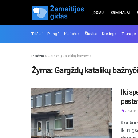
ĮDOMU
KRIMINALAI
Telšiai
Plungė
Klaipėda
Šiauliai
Kretinga
Tauragė
Pradžia
»
Gargždų katalikų bažnyčia
Žyma:
Gargždų katalikų bažnyč
Iki s
pasta
2024-08-
Konkurs
iki rug