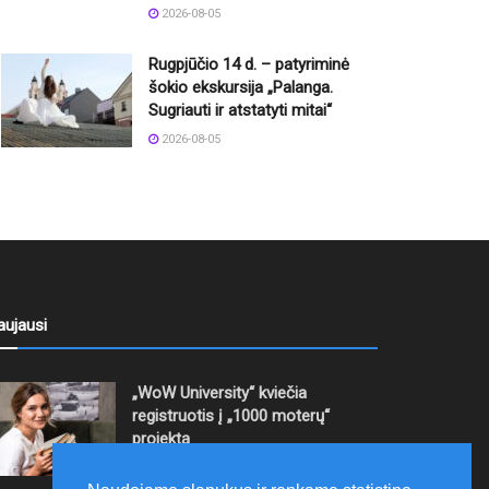
2026-08-05
Rugpjūčio 14 d. – patyriminė
šokio ekskursija „Palanga.
Sugriauti ir atstatyti mitai“
2026-08-05
aujausi
„WoW University“ kviečia
registruotis į „1000 moterų“
projektą
2026-08-06