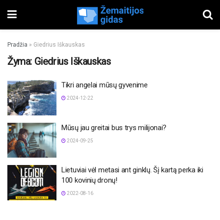
Pradžia
»
Giedrius Iškauskas
Žyma:
Giedrius Iškauskas
Tikri angelai mūsų gyvenime
2024-12-22
Mūsų jau greitai bus trys milijonai?
2024-09-25
Lietuviai vėl metasi ant ginklų. Šį kartą perka iki
100 kovinių dronų!
2022-08-16