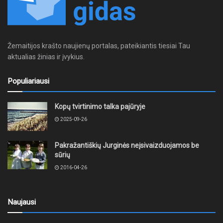
Žemaitijos krašto naujienų portalas, pateikiantis tiesiai Tau
aktualias žinias ir įvykius.
Populiariausi
Kopų tvirtinimo talka pajūryje
2025-09-26
Pakražantiškių Jurginės neįsivaizduojamos be
sūrių
2016-04-26
Naujausi