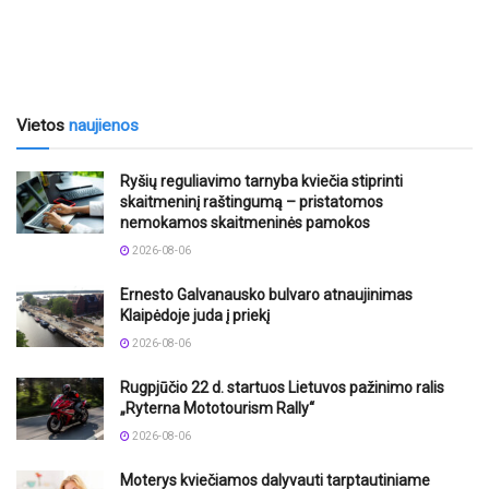
Vietos
naujienos
Ryšių reguliavimo tarnyba kviečia stiprinti
skaitmeninį raštingumą – pristatomos
nemokamos skaitmeninės pamokos
2026-08-06
Ernesto Galvanausko bulvaro atnaujinimas
Klaipėdoje juda į priekį
2026-08-06
Rugpjūčio 22 d. startuos Lietuvos pažinimo ralis
„Ryterna Mototourism Rally“
2026-08-06
Moterys kviečiamos dalyvauti tarptautiniame