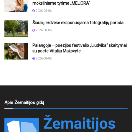
moksliniame tyrime „MELIORA“
2026-08-06
Šiaulių erdvėse eksponuojama fotografijų paroda
2026-08-06
Palangoje – poezijos festivalio „Liudvika“ skaitymai
su poete Vitalija Maksvyte
2026-08-06
Apie Žemaitijos gidą