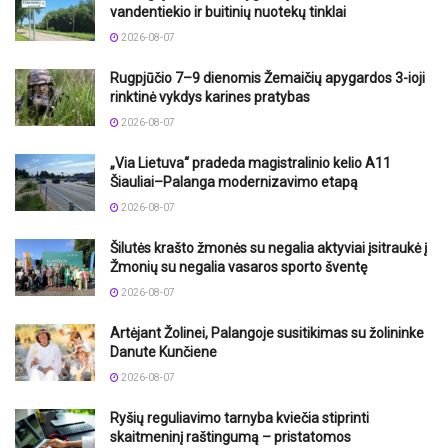
vandentiekio ir buitinių nuotekų tinklai
2026-08-07
Rugpjūčio 7–9 dienomis Žemaičių apygardos 3-ioji
rinktinė vykdys karines pratybas
2026-08-07
„Via Lietuva“ pradeda magistralinio kelio A11
Šiauliai–Palanga modernizavimo etapą
2026-08-07
Šilutės krašto žmonės su negalia aktyviai įsitraukė į
Žmonių su negalia vasaros sporto šventę
2026-08-07
Artėjant Žolinei, Palangoje susitikimas su žolininke
Danute Kunčiene
2026-08-07
Ryšių reguliavimo tarnyba kviečia stiprinti
skaitmeninį raštingumą – pristatomos