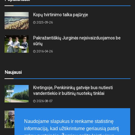
Kopų tvirtinimo talka pajūryje
2025-09-26
Pakražantiškių Jurginės neįsivaizduojamos be
sūrių
2016-04-26
Naujausi
Kretingoje, Penkininkų gatvėje bus nutiesti
vandentiekio ir buitinių nuotekų tinklai
2026-08-07
Rugpjūčio 7–9 dienomis Žemaičių apygardos 3-ioji
rinktinė vykdys karines pratybas
Naudojame slapukus ir renkame statistinę
2026-08-07
informaciją, kad užtikrintume geriausią patirtį