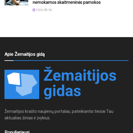
nemokamos skaitmeninės pamokos
2026-08-06
Apie Žemaitijos gidą
Žemaitijos krašto naujienų portalas, pateikiantis tiesiai Tau
aktualias žinias ir įvykius.
Populiariausi