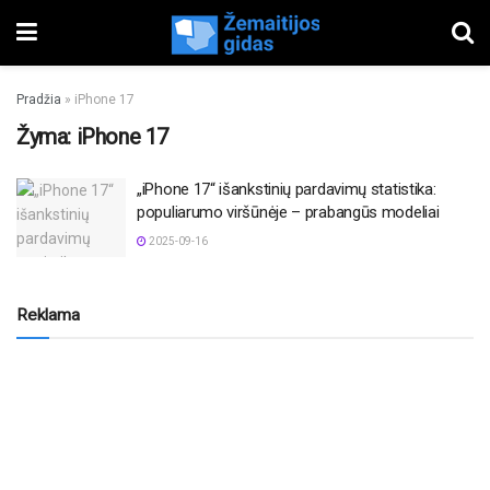
Pradžia
»
iPhone 17
Žyma:
iPhone 17
„iPhone 17“ išankstinių pardavimų statistika:
populiarumo viršūnėje – prabangūs modeliai
2025-09-16
Reklama