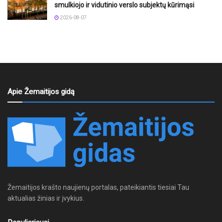
smulkiojo ir vidutinio verslo subjektų kūrimąsi
2026-08-07
Apie Žemaitijos gidą
Žemaitijos krašto naujienų portalas, pateikiantis tiesiai Tau
aktualias žinias ir įvykius.