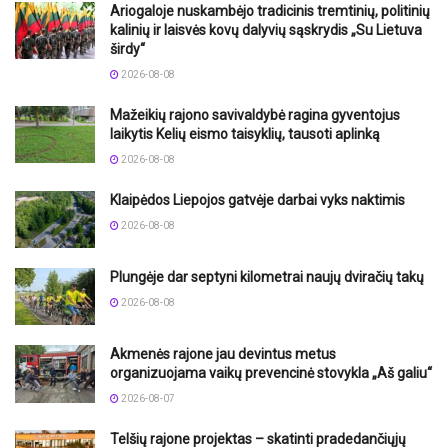
Ariogaloje nuskambėjo tradicinis tremtinių, politinių
kalinių ir laisvės kovų dalyvių sąskrydis „Su Lietuva
širdy“
2026-08-08
Mažeikių rajono savivaldybė ragina gyventojus
laikytis Kelių eismo taisyklių, tausoti aplinką
2026-08-08
Klaipėdos Liepojos gatvėje darbai vyks naktimis
2026-08-08
Plungėje dar septyni kilometrai naujų dviračių takų
2026-08-08
Akmenės rajone jau devintus metus
organizuojama vaikų prevencinė stovykla „Aš galiu“
2026-08-07
Telšių rajone projektas – skatinti pradedančiųjų