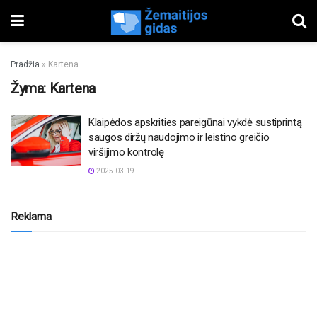
Pradžia
»
Kartena
Žyma:
Kartena
Klaipėdos apskrities pareigūnai vykdė sustiprintą
saugos diržų naudojimo ir leistino greičio
viršijimo kontrolę
2025-03-19
Reklama