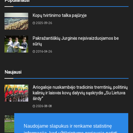
Populiariausi
Kopų tvirtinimo talka pajūryje
2025-09-26
Pakražantiškių Jurginės neįsivaizduojamos be
sūrių
2016-04-26
Naujausi
Ariogaloje nuskambėjo tradicinis tremtinių, politinių
kalinių ir laisvės kovų dalyvių sąskrydis „Su Lietuva
širdy“
2026-08-08
Mažeikių rajono savivaldybė ragina gyventojus
laikytis Kelių eismo taisyklių, tausoti aplinką
Naudojame slapukus ir renkame statistinę
2026-08-08