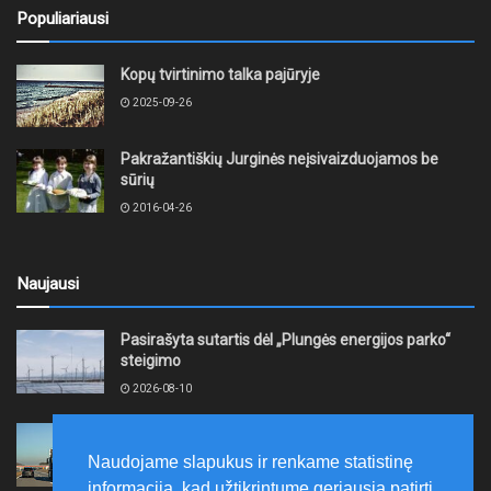
Populiariausi
Kopų tvirtinimo talka pajūryje
2025-09-26
Pakražantiškių Jurginės neįsivaizduojamos be
sūrių
2016-04-26
Naujausi
Pasirašyta sutartis dėl „Plungės energijos parko“
steigimo
2026-08-10
Vidutinės kuro kainos pirmadienį Lietuvos
degalinėse sumažėjo
Naudojame slapukus ir renkame statistinę
2026-08-10
informaciją, kad užtikrintume geriausią patirtį