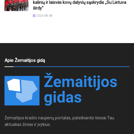
kalinių ir laisvės kovų dalyvių sąskrydis „Su Lietuva
širdy“
2026-08-08
Apie Žemaitijos gidą
Žemaitijos krašto naujienų portalas, pateikiantis tiesiai Tau
aktualias žinias ir įvykius.