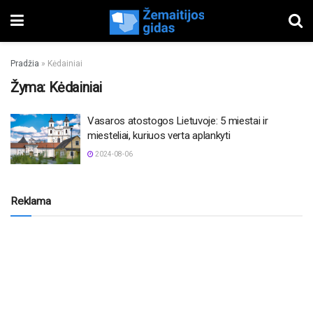
Pradžia
»
Kėdainiai
Žyma:
Kėdainiai
Vasaros atostogos Lietuvoje: 5 miestai ir
miesteliai, kuriuos verta aplankyti
2024-08-06
Reklama