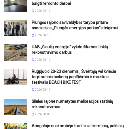
baigti remonto darbai
2026-08-10
Plungės rajono savivaldybės taryba pritarė
asociacijos „Plungės energijos parkas“ steigimui
2026-08-10
UAB „Šiaulių energija“ vykdo šilumos tinklų
rekonstravimo darbus
2026-08-10
Rugpjūčio 20-23 dienomis į Šventąją vėl kviečia
tarptautinis baikerių paplūdimio ir muzikos
festivalis BEACH BIKE FEST
2026-08-10
Šilalės rajone numatytas melioracijos statinių
rekonstravimas
2026-08-09
Ariogaloje nuskambėjo tradicinis tremtinių, politinių