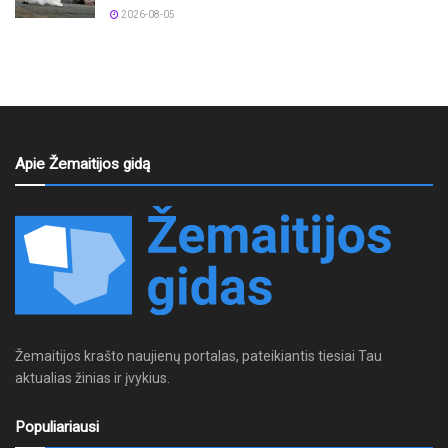
2026-08-05
Apie Žemaitijos gidą
Žemaitijos krašto naujienų portalas, pateikiantis tiesiai Tau
aktualias žinias ir įvykius.
Populiariausi