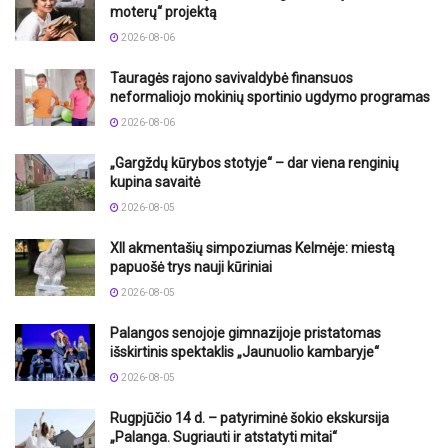
moterų“ projektą
2026-08-06
Tauragės rajono savivaldybė finansuos
neformaliojo mokinių sportinio ugdymo programas
2026-08-06
„Gargždų kūrybos stotyje“ – dar viena renginių
kupina savaitė
2026-08-05
XII akmentašių simpoziumas Kelmėje: miestą
papuošė trys nauji kūriniai
2026-08-05
Palangos senojoje gimnazijoje pristatomas
išskirtinis spektaklis „Jaunuolio kambaryje“
2026-08-05
Rugpjūčio 14 d. – patyriminė šokio ekskursija
„Palanga. Sugriauti ir atstatyti mitai“