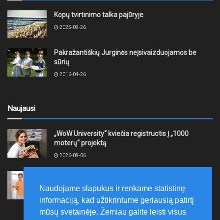
Kopų tvirtinimo talka pajūryje
2025-09-26
Pakražantiškių Jurginės neįsivaizduojamos be
sūrių
2016-04-26
Naujausi
„WoW University“ kviečia registruotis į „1000
moterų“ projektą
2026-08-06
Tauragės rajono savivaldybė finansuos
neformaliojo mokinių sportinio ugdymo programas
Naudojame slapukus ir renkame statistinę
2026-08-06
informaciją, kad užtikrintume geriausią patirtį
mūsų svetainėje. Žemiau galite leisti visus