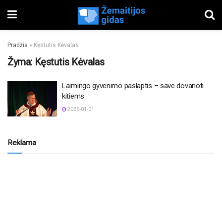
Pradžia
»
Kęstutis Kėvalas
Žyma:
Kęstutis Kėvalas
Laimingo gyvenimo paslaptis – save dovanoti
kitiems
2026-01-01
Reklama