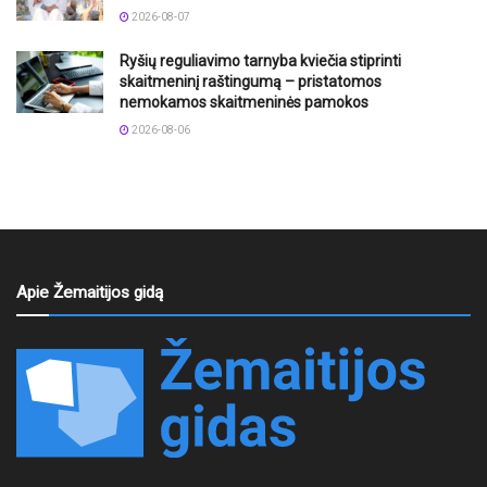
2026-08-07
Ryšių reguliavimo tarnyba kviečia stiprinti
skaitmeninį raštingumą – pristatomos
nemokamos skaitmeninės pamokos
2026-08-06
Apie Žemaitijos gidą