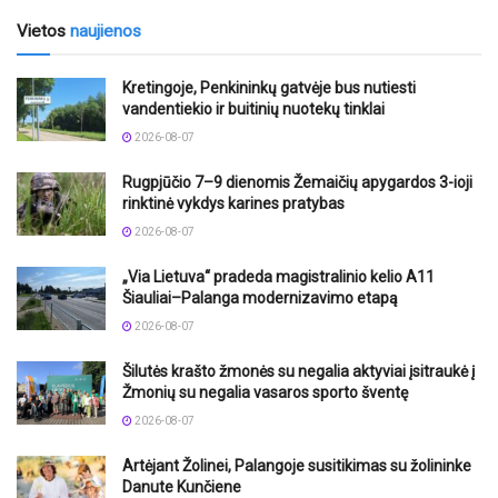
Vietos
naujienos
Kretingoje, Penkininkų gatvėje bus nutiesti
vandentiekio ir buitinių nuotekų tinklai
2026-08-07
Rugpjūčio 7–9 dienomis Žemaičių apygardos 3-ioji
rinktinė vykdys karines pratybas
2026-08-07
„Via Lietuva“ pradeda magistralinio kelio A11
Šiauliai–Palanga modernizavimo etapą
2026-08-07
Šilutės krašto žmonės su negalia aktyviai įsitraukė į
Žmonių su negalia vasaros sporto šventę
2026-08-07
Artėjant Žolinei, Palangoje susitikimas su žolininke
Danute Kunčiene