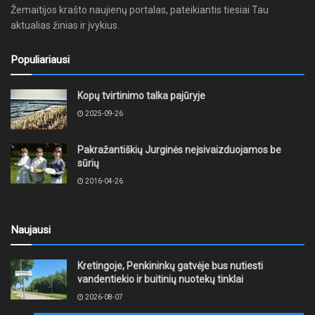
Žemaitijos krašto naujienų portalas, pateikiantis tiesiai Tau
aktualias žinias ir įvykius.
Populiariausi
Kopų tvirtinimo talka pajūryje
2025-09-26
Pakražantiškių Jurginės neįsivaizduojamos be
sūrių
2016-04-26
Naujausi
Kretingoje, Penkininkų gatvėje bus nutiesti
vandentiekio ir buitinių nuotekų tinklai
2026-08-07