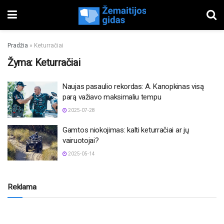
Pradžia
»
Keturračiai
Žyma:
Keturračiai
Naujas pasaulio rekordas: A. Kanopkinas visą
parą važiavo maksimaliu tempu
2025-07-28
Gamtos niokojimas: kalti keturračiai ar jų
vairuotojai?
2025-05-14
Reklama