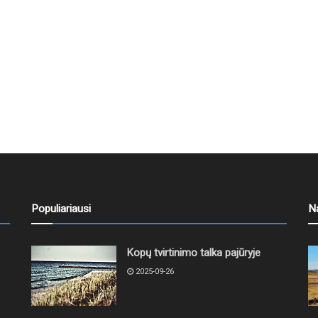
Populiariausi
N
Kopų tvirtinimo talka pajūryje
2025-09-26