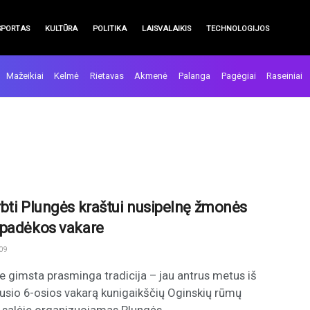
SPORTAS
KULTŪRA
POLITIKA
LAISVALAIKIS
TECHNOLOGIJOS
Mažeikiai
Kelmė
Rietavas
Akmenė
Palanga
Pagėgiai
Raseiniai
bti Plungės kraštui nusipelnę žmonės
padėkos vakare
09
e gimsta prasminga tradicija – jau antrus metus iš
ausio 6-osios vakarą kunigaikščių Oginskių rūmų