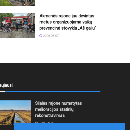
Akmenės rajone jau devintus
metus organizuojama vaikų
prevencinė stovykla „Aš galiu“
2026-08-07
aujausi
Šilalės rajone numatytas
melioracijos statinių
rekonstravimas
2026-08-09