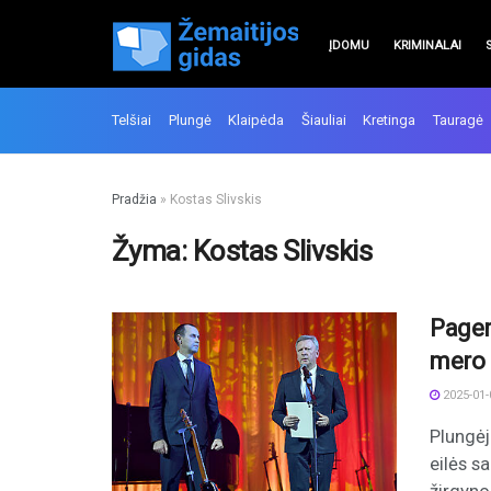
ĮDOMU
KRIMINALAI
Telšiai
Plungė
Klaipėda
Šiauliai
Kretinga
Tauragė
Pradžia
»
Kostas Slivskis
Žyma:
Kostas Slivskis
Pager
mero 
2025-01-
Plungėj
eilės s