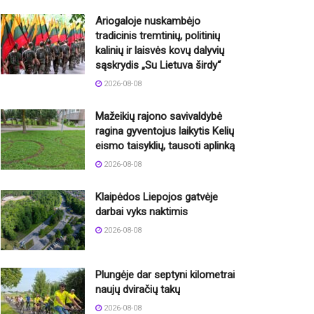
Ariogaloje nuskambėjo
tradicinis tremtinių, politinių
kalinių ir laisvės kovų dalyvių
sąskrydis „Su Lietuva širdy“
2026-08-08
Mažeikių rajono savivaldybė
ragina gyventojus laikytis Kelių
eismo taisyklių, tausoti aplinką
2026-08-08
Klaipėdos Liepojos gatvėje
darbai vyks naktimis
2026-08-08
Plungėje dar septyni kilometrai
naujų dviračių takų
2026-08-08