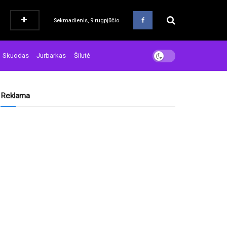
Sekmadienis, 9 rugpjūčio
Skuodas
Jurbarkas
Šilutė
Reklama