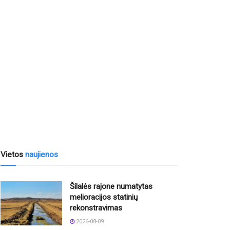
Vietos
naujienos
Šilalės rajone numatytas
melioracijos statinių
rekonstravimas
2026-08-09