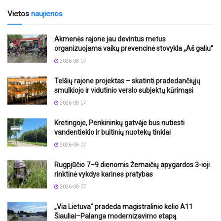
Vietos
naujienos
Akmenės rajone jau devintus metus
organizuojama vaikų prevencinė stovykla „Aš galiu“
2026-08-07
Telšių rajone projektas – skatinti pradedančiųjų
smulkiojo ir vidutinio verslo subjektų kūrimąsi
2026-08-07
Kretingoje, Penkininkų gatvėje bus nutiesti
vandentiekio ir buitinių nuotekų tinklai
2026-08-07
Rugpjūčio 7–9 dienomis Žemaičių apygardos 3-ioji
rinktinė vykdys karines pratybas
2026-08-07
„Via Lietuva“ pradeda magistralinio kelio A11
Šiauliai–Palanga modernizavimo etapą