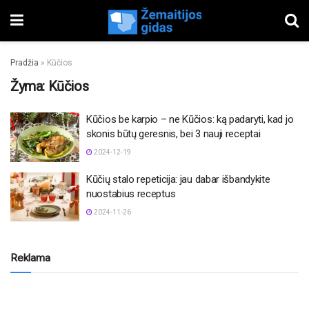
Pradžia
»
Kūčios
Žyma:
Kūčios
Kūčios be karpio – ne Kūčios: ką padaryti, kad jo
skonis būtų geresnis, bei 3 nauji receptai
2024-12-19
Kūčių stalo repeticija: jau dabar išbandykite
nuostabius receptus
2024-11-26
Reklama