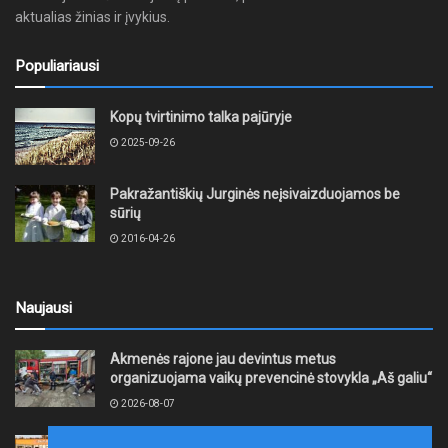
aktualias žinias ir įvykius.
Populiariausi
Kopų tvirtinimo talka pajūryje
2025-09-26
Pakražantiškių Jurginės neįsivaizduojamos be
sūrių
2016-04-26
Naujausi
Akmenės rajone jau devintus metus
organizuojama vaikų prevencinė stovykla „Aš galiu“
2026-08-07
Telšių rajone projektas – skatinti pradedančiųjų