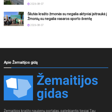
2026-08-07
Šilutės krašto žmonės su negalia aktyviai įsitraukė į
Žmonių su negalia vasaros sporto šventę
2026-08-07
Apie Žemaitijos gidą
Žemaitijos krašto naujienų portalas, pateikiantis tiesiai Tau