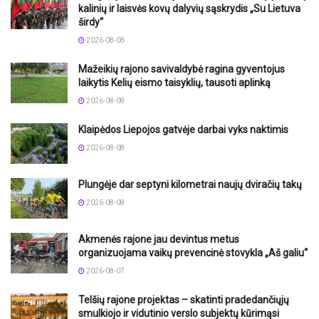
kalinių ir laisvės kovų dalyvių sąskrydis „Su Lietuva
širdy“
2026-08-08
Mažeikių rajono savivaldybė ragina gyventojus
laikytis Kelių eismo taisyklių, tausoti aplinką
2026-08-08
Klaipėdos Liepojos gatvėje darbai vyks naktimis
2026-08-08
Plungėje dar septyni kilometrai naujų dviračių takų
2026-08-08
Akmenės rajone jau devintus metus
organizuojama vaikų prevencinė stovykla „Aš galiu“
2026-08-07
Telšių rajone projektas – skatinti pradedančiųjų
smulkiojo ir vidutinio verslo subjektų kūrimąsi