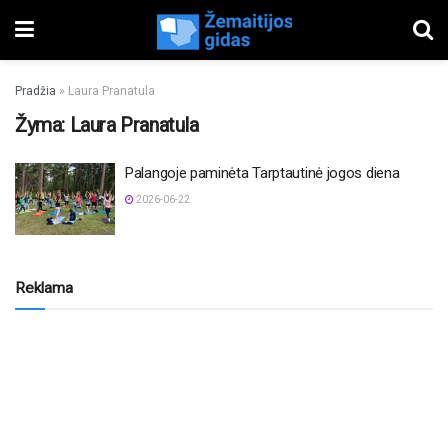
Pradžia
»
Laura Pranatula
Žyma:
Laura Pranatula
Palangoje paminėta Tarptautinė jogos diena
2026-06-22
Reklama