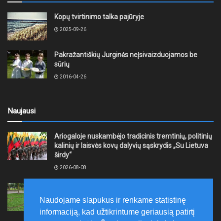
Kopų tvirtinimo talka pajūryje
2025-09-26
Pakražantiškių Jurginės neįsivaizduojamos be
sūrių
2016-04-26
Naujausi
Ariogaloje nuskambėjo tradicinis tremtinių, politinių
kalinių ir laisvės kovų dalyvių sąskrydis „Su Lietuva
širdy“
2026-08-08
Mažeikių rajono savivaldybė ragina gyventojus
laikytis Kelių eismo taisyklių, tausoti aplinką
Naudojame slapukus ir renkame statistinę
2026-08-08
informaciją, kad užtikrintume geriausią patirtį