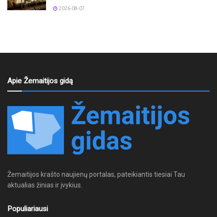
2026-08-07
Apie Žemaitijos gidą
Žemaitijos krašto naujienų portalas, pateikiantis tiesiai Tau
aktualias žinias ir įvykius.
Populiariausi