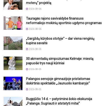
moterų“ projektą
2026-08-06
Tauragės rajono savivaldybė finansuos
neformaliojo mokinių sportinio ugdymo programas
2026-08-06
„Gargždų kūrybos stotyje“ – dar viena renginių
kupina savaitė
2026-08-05
XII akmentašių simpoziumas Kelmėje: miestą
papuošė trys nauji kūriniai
2026-08-05
Palangos senojoje gimnazijoje pristatomas
išskirtinis spektaklis „Jaunuolio kambaryje“
2026-08-05
Rugpjūčio 14 d. – patyriminė šokio ekskursija
„Palanga. Sugriauti ir atstatyti mitai“