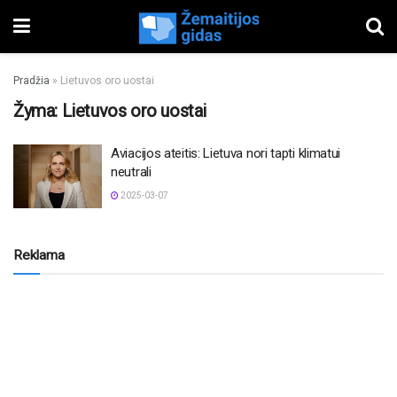
Pradžia
»
Lietuvos oro uostai
Žyma:
Lietuvos oro uostai
Aviacijos ateitis: Lietuva nori tapti klimatui
neutrali
2025-03-07
Reklama