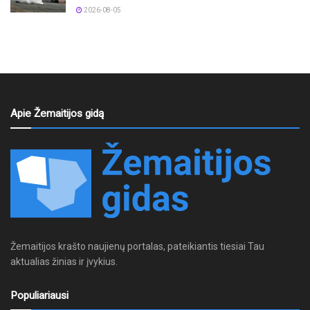
2026-08-05
Apie Žemaitijos gidą
Žemaitijos krašto naujienų portalas, pateikiantis tiesiai Tau
aktualias žinias ir įvykius.
Populiariausi