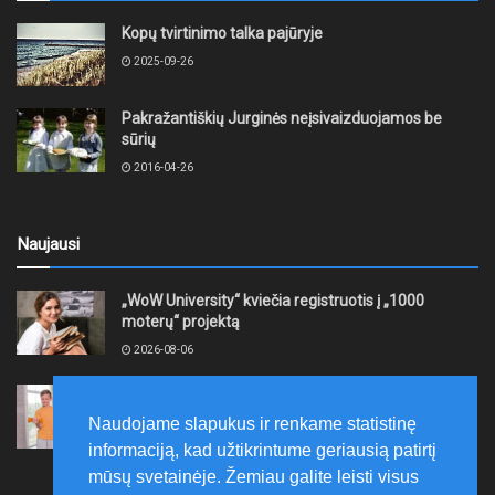
Kopų tvirtinimo talka pajūryje
2025-09-26
Pakražantiškių Jurginės neįsivaizduojamos be
sūrių
2016-04-26
Naujausi
„WoW University“ kviečia registruotis į „1000
moterų“ projektą
2026-08-06
Tauragės rajono savivaldybė finansuos
neformaliojo mokinių sportinio ugdymo programas
Naudojame slapukus ir renkame statistinę
2026-08-06
informaciją, kad užtikrintume geriausią patirtį
mūsų svetainėje. Žemiau galite leisti visus