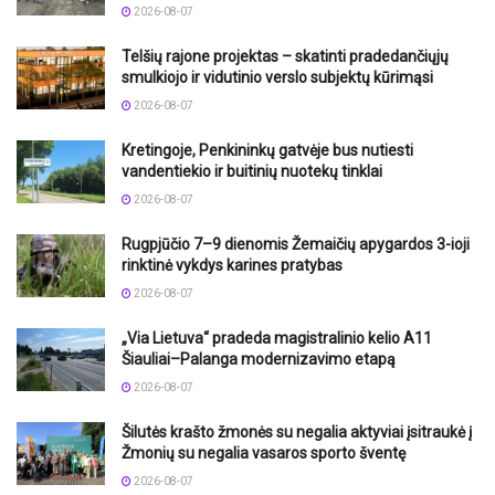
2026-08-07
Telšių rajone projektas – skatinti pradedančiųjų
smulkiojo ir vidutinio verslo subjektų kūrimąsi
2026-08-07
Kretingoje, Penkininkų gatvėje bus nutiesti
vandentiekio ir buitinių nuotekų tinklai
2026-08-07
Rugpjūčio 7–9 dienomis Žemaičių apygardos 3-ioji
rinktinė vykdys karines pratybas
2026-08-07
„Via Lietuva“ pradeda magistralinio kelio A11
Šiauliai–Palanga modernizavimo etapą
2026-08-07
Šilutės krašto žmonės su negalia aktyviai įsitraukė į
Žmonių su negalia vasaros sporto šventę
2026-08-07