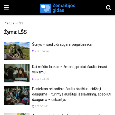
Pradžia
»
LŠS
Žyma:
LŠS
Šunys – šaulių draugai ir pagalbininkai
2026-04-24
Kai mūšio laukas – žmonių protai: šauliai imasi
veiksmų
2026-03-20
Pasiektas rekordinis šaulių skaičius: didžioji
dauguma – turintys aukštąjį išsilavinimą, absoliuti
dauguma – dirbantys
2026-01-21