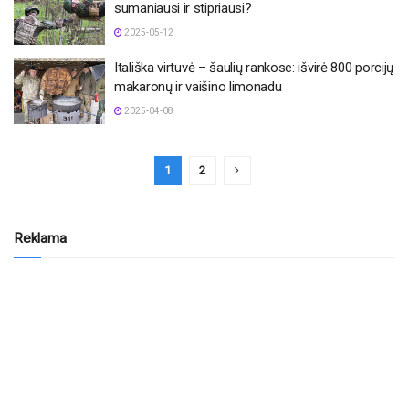
sumaniausi ir stipriausi?
2025-05-12
Itališka virtuvė – šaulių rankose: išvirė 800 porcijų
makaronų ir vaišino limonadu
2025-04-08
1
2
Reklama