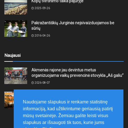
Kopų tvirtinimo talka pajūryje
2025-09-26
Pakražantiškių Jurginės neįsivaizduojamos be
sūrių
2016-04-26
Naujausi
Akmenės rajone jau devintus metus
organizuojama vaikų prevencinė stovykla „Aš galiu“
2026-08-07
Telšių rajone projektas – skatinti pradedančiųjų
smulkiojo ir vidutinio verslo subjektų kūrimąsi
Naudojame slapukus ir renkame statistinę
2026-08-07
informaciją, kad užtikrintume geriausią patirtį
mūsų svetainėje. Žemiau galite leisti visus
slapukus ar išsaugoti tik tuos, kurie jums