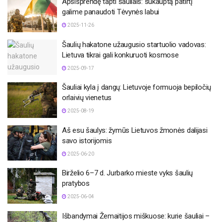
Apsisprendę tapti šauliais: sukauptą patirtį
galime panaudoti Tėvynės labui
2025-11-26
Šaulių hakatone užaugusio startuolio vadovas:
Lietuva tikrai gali konkuruoti kosmose
2025-09-17
Šauliai kyla į dangų: Lietuvoje formuoja bepiločių
orlaivių vienetus
2025-08-19
Aš esu šaulys: žymūs Lietuvos žmonės dalijasi
savo istorijomis
2025-06-20
Birželio 6–7 d. Jurbarko mieste vyks šaulių
pratybos
2025-06-04
Išbandymai Žemaitijos miškuose: kurie šauliai –