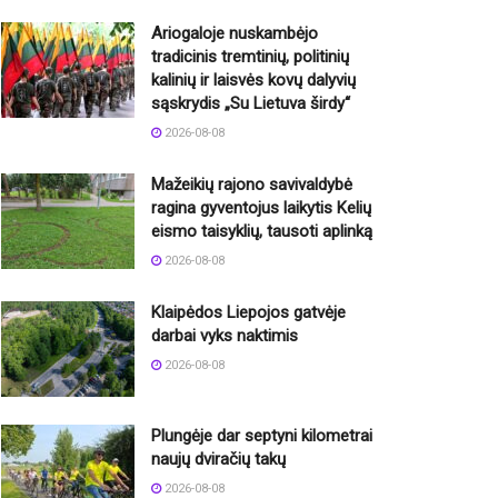
Ariogaloje nuskambėjo
tradicinis tremtinių, politinių
kalinių ir laisvės kovų dalyvių
sąskrydis „Su Lietuva širdy“
2026-08-08
Mažeikių rajono savivaldybė
ragina gyventojus laikytis Kelių
eismo taisyklių, tausoti aplinką
2026-08-08
Klaipėdos Liepojos gatvėje
darbai vyks naktimis
2026-08-08
Plungėje dar septyni kilometrai
naujų dviračių takų
2026-08-08