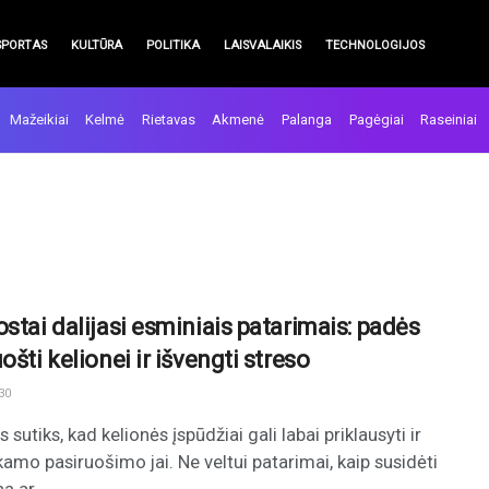
SPORTAS
KULTŪRA
POLITIKA
LAISVALAIKIS
TECHNOLOGIJOS
Mažeikiai
Kelmė
Rietavas
Akmenė
Palanga
Pagėgiai
Raseiniai
ostai dalijasi esminiais patarimais: padės
ošti kelionei ir išvengti streso
30
 sutiks, kad kelionės įspūdžiai gali labai priklausyti ir
kamo pasiruošimo jai. Ne veltui patarimai, kaip susidėti