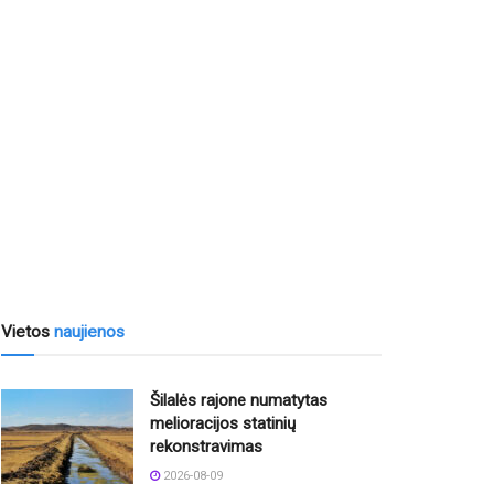
Vietos
naujienos
Šilalės rajone numatytas
melioracijos statinių
rekonstravimas
2026-08-09