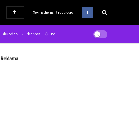
Sekmadienis, 9 rugpjūčio
Skuodas
Jurbarkas
Šilutė
Reklama