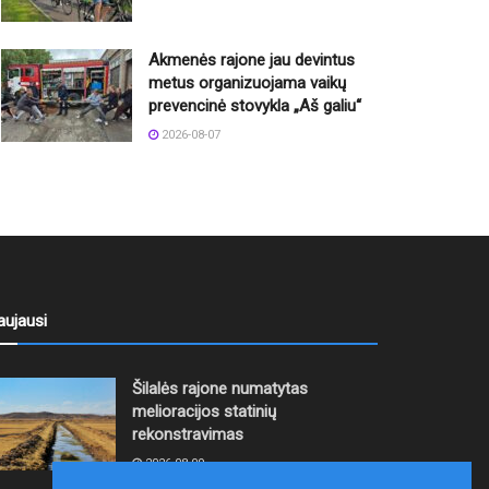
Akmenės rajone jau devintus
metus organizuojama vaikų
prevencinė stovykla „Aš galiu“
2026-08-07
aujausi
Šilalės rajone numatytas
melioracijos statinių
rekonstravimas
2026-08-09