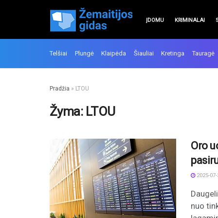
ĮDOMU
KRIMINALAI
Telšiai
Plungė
Klaipėda
Šiauliai
Kretinga
Tauragė
Pradžia
»
LTOU
Žyma:
LTOU
Oro u
pasiru
2025-07-
Daugelis
nuo tin