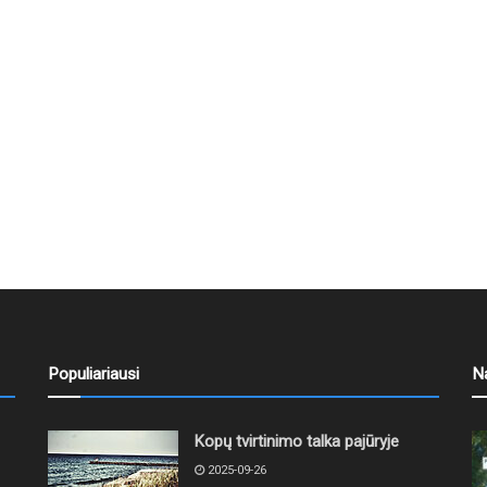
Populiariausi
N
Kopų tvirtinimo talka pajūryje
2025-09-26