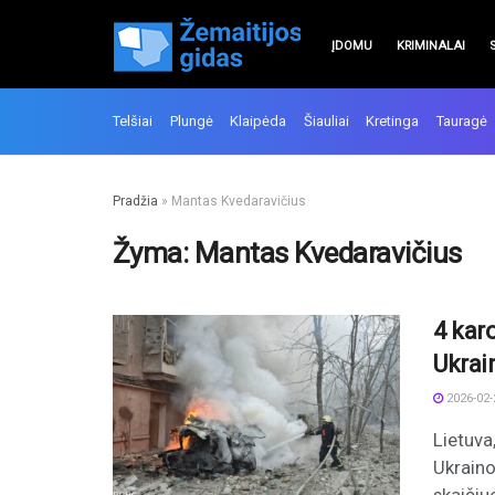
ĮDOMU
KRIMINALAI
Telšiai
Plungė
Klaipėda
Šiauliai
Kretinga
Tauragė
Pradžia
»
Mantas Kvedaravičius
Žyma:
Mantas Kvedaravičius
4 karo
Ukrai
2026-02-
Lietuva
Ukraino