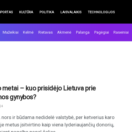
SPORTAS
KULTŪRA
POLITIKA
LAISVALAIKIS
TECHNOLOGIJOS
Mažeikiai
Kelmė
Rietavas
Akmenė
Palanga
Pagėgiai
Raseiniai
 metai – kuo prisidėjo Lietuva prie
nos gynybos?
24
, nors ir būdama nedidelė valstybė, per ketverius karo
je metus įsitvirtino kaip viena lyderiaujančių donorių,