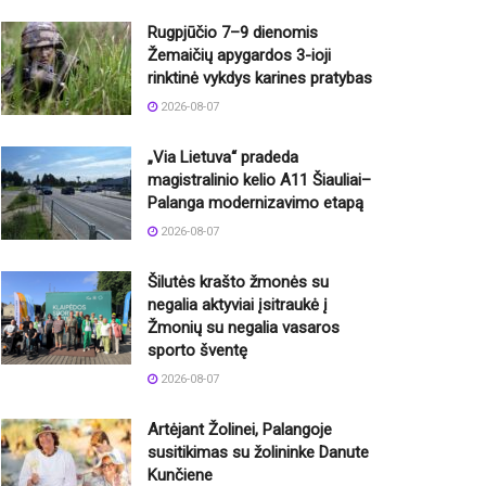
Rugpjūčio 7–9 dienomis
Žemaičių apygardos 3-ioji
rinktinė vykdys karines pratybas
2026-08-07
„Via Lietuva“ pradeda
magistralinio kelio A11 Šiauliai–
Palanga modernizavimo etapą
2026-08-07
Šilutės krašto žmonės su
negalia aktyviai įsitraukė į
Žmonių su negalia vasaros
sporto šventę
2026-08-07
Artėjant Žolinei, Palangoje
susitikimas su žolininke Danute
Kunčiene