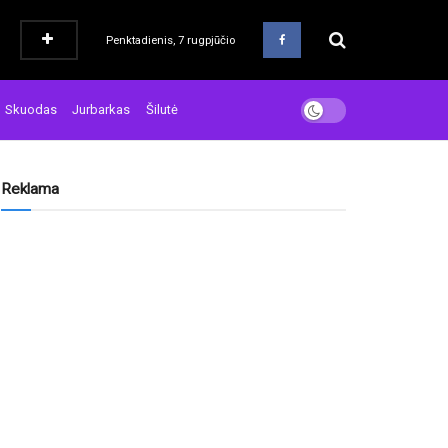
Penktadienis, 7 rugpjūčio
Skuodas
Jurbarkas
Šilutė
Reklama