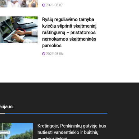
2026-08-07
Ryšių reguliavimo tarnyba
kviečia stiprinti skaitmeninį
raštingumą – pristatomos
nemokamos skaitmeninės
pamokos
2026-08-06
aujausi
Kretingoje, Penkininkų gatvėje bus
nutiesti vandentiekio ir buitinių