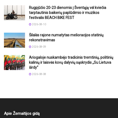
Rugpjūčio 20-23 dienomis į Šventąją vėl kviečia
tarptautinis baikerių paplūdimio ir muzikos
festivalis BEACH BIKE FEST
2026-08-10
Šilalės rajone numatytas melioracijos statinių
rekonstravimas
2026-08-09
Ariogaloje nuskambėjo tradicinis tremtinių, politinių
kalinių ir laisvės kovų dalyvių sąskrydis „Su Lietuva
širdy“
2026-08-08
Apie Žemaitijos gidą