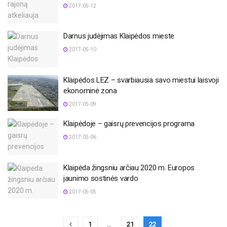
2017-05-12
Darnus judėjimas Klaipėdos mieste
2017-05-10
Klaipėdos LEZ – svarbiausia savo miestui laisvoji
ekonominė zona
2017-05-09
Klaipėdoje – gaisrų prevencijos programa
2017-05-06
Klaipėda žingsniu arčiau 2020 m. Europos
jaunimo sostinės vardo
2017-05-05
1
…
21
22