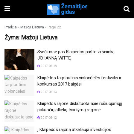
Pradžia
»
Mažoji Lietuva
»
Page 22
Žyma:
Mažoji Lietuva
Svečiuose pas Klaipėdos pašto viršininką
JOHANNĄ WITTĘ
2017-05-18
Klaipėdos tarptautinis violončelės festivalis ir
konkursas 2017 baigėsi
2017-05-13
Klaipėdos rajone diskutuota apie rūšiuojamąjį
pakuočių atliekų tvarkymą regione
2017-05-12
Į Klaipėdos rajoną atkeliauja investicijos