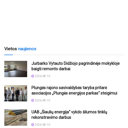
Vietos
naujienos
Jurbarko Vytauto Didžiojo pagrindinėje mokykloje
baigti remonto darbai
2026-08-10
Plungės rajono savivaldybės taryba pritarė
asociacijos „Plungės energijos parkas“ steigimui
2026-08-10
UAB „Šiaulių energija“ vykdo šilumos tinklų
rekonstravimo darbus
2026-08-10