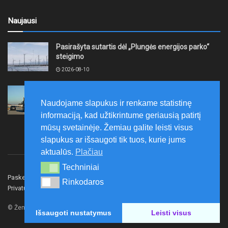
Naujausi
Pasirašyta sutartis dėl „Plungės energijos parko“
steigimo
2026-08-10
Vidutinės kuro kainos pirmadienį Lietuvos
degalinėse sumažėjo
Naudojame slapukus ir renkame statistinę
2026-08-10
informaciją, kad užtikrintume geriausią patirtį
mūsų svetainėje. Žemiau galite leisti visus
slapukus ar išsaugoti tik tuos, kurie jums
aktualūs.
Plačiau
Techniniai
Techniniai
Paskelbk naujieną
Rašyti redakcijai
Reklama
Rinkodaros
Rinkodaros
Privatumo politika
Susisiekite
© Žemaitijos gidas.
Išsaugoti nustatymus
Leisti visus