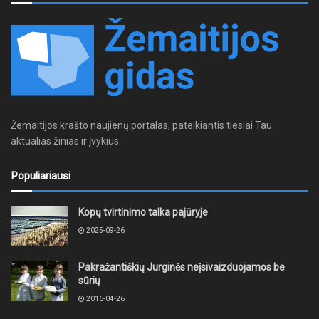
Žemaitijos krašto naujienų portalas, pateikiantis tiesiai Tau
aktualias žinias ir įvykius.
Populiariausi
Kopų tvirtinimo talka pajūryje
2025-09-26
Pakražantiškių Jurginės neįsivaizduojamos be
sūrių
2016-04-26