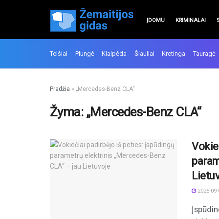
ĮDOMU
KRIMINALAI
Telšiai
Plungė
Klaipėda
Šiauliai
Kretinga
Tauragė
Pradžia
»
„Mercedes-Benz CLA“
Žyma:
„Mercedes-Benz CLA“
Vokieč
param
Lietu
2025-09-
Įspūdin