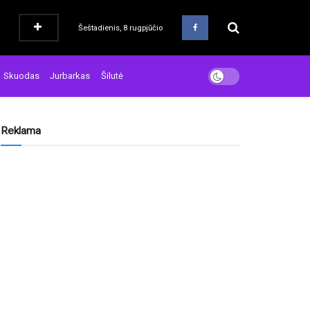
Šeštadienis, 8 rugpjūčio
Skuodas
Jurbarkas
Šilutė
Reklama