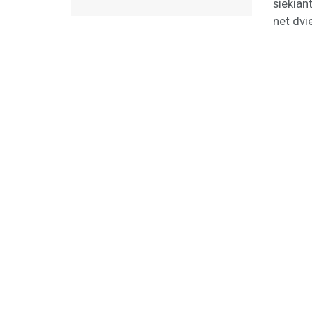
siekian
net dvie