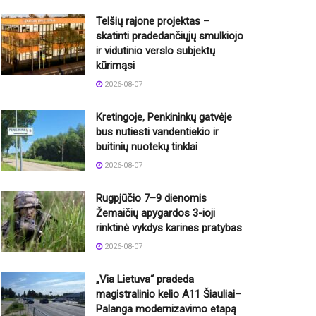
Telšių rajone projektas –
skatinti pradedančiųjų smulkiojo
ir vidutinio verslo subjektų
kūrimąsi
2026-08-07
Kretingoje, Penkininkų gatvėje
bus nutiesti vandentiekio ir
buitinių nuotekų tinklai
2026-08-07
Rugpjūčio 7–9 dienomis
Žemaičių apygardos 3-ioji
rinktinė vykdys karines pratybas
2026-08-07
„Via Lietuva“ pradeda
magistralinio kelio A11 Šiauliai–
Palanga modernizavimo etapą