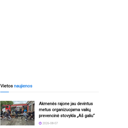
Vietos
naujienos
Akmenės rajone jau devintus
metus organizuojama vaikų
prevencinė stovykla „Aš galiu“
2026-08-07