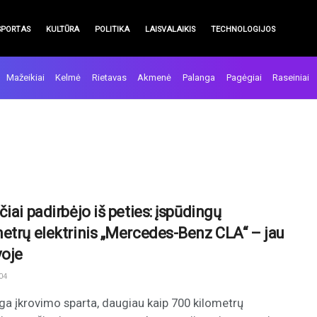
SPORTAS
KULTŪRA
POLITIKA
LAISVALAIKIS
TECHNOLOGIJOS
Mažeikiai
Kelmė
Rietavas
Akmenė
Palanga
Pagėgiai
Raseiniai
iai padirbėjo iš peties: įspūdingų
etrų elektrinis „Mercedes-Benz CLA“ – jau
voje
04
ga įkrovimo sparta, daugiau kaip 700 kilometrų