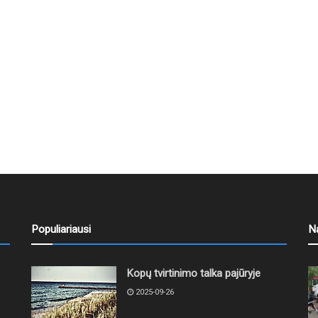
Populiariausi
N
Kopų tvirtinimo talka pajūryje
2025-09-26