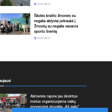
2026-08-07
Šilutės krašto žmonės su
negalia aktyviai įsitraukė į
Žmonių su negalia vasaros
sporto šventę
2026-08-07
aujausi
Akmenės rajone jau devintus
metus organizuojama vaikų
prevencinė stovykla „Aš galiu“