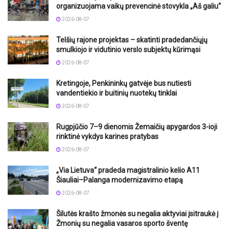
organizuojama vaikų prevencinė stovykla „Aš galiu“
2026-08-07
Telšių rajone projektas – skatinti pradedančiųjų
smulkiojo ir vidutinio verslo subjektų kūrimąsi
2026-08-07
Kretingoje, Penkininkų gatvėje bus nutiesti
vandentiekio ir buitinių nuotekų tinklai
2026-08-07
Rugpjūčio 7–9 dienomis Žemaičių apygardos 3-ioji
rinktinė vykdys karines pratybas
2026-08-07
„Via Lietuva“ pradeda magistralinio kelio A11
Šiauliai–Palanga modernizavimo etapą
2026-08-07
Šilutės krašto žmonės su negalia aktyviai įsitraukė į
Žmonių su negalia vasaros sporto šventę