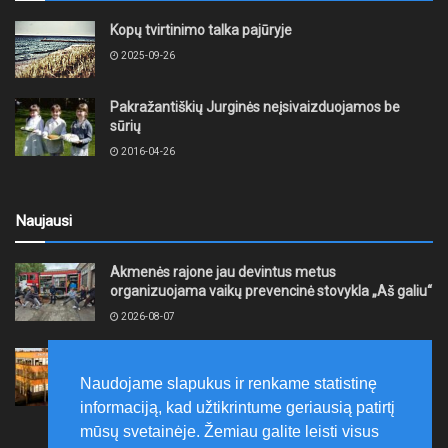
Kopų tvirtinimo talka pajūryje
2025-09-26
Pakražantiškių Jurginės neįsivaizduojamos be
sūrių
2016-04-26
Naujausi
Akmenės rajone jau devintus metus
organizuojama vaikų prevencinė stovykla „Aš galiu“
2026-08-07
Telšių rajone projektas – skatinti pradedančiųjų
smulkiojo ir vidutinio verslo subjektų kūrimąsi
Naudojame slapukus ir renkame statistinę
2026-08-07
informaciją, kad užtikrintume geriausią patirtį
mūsų svetainėje. Žemiau galite leisti visus