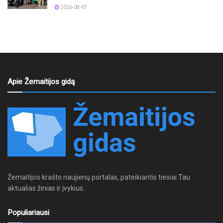
2026-08-07
Apie Žemaitijos gidą
Žemaitijos krašto naujienų portalas, pateikiantis tiesiai Tau
aktualias žinias ir įvykius.
Populiariausi