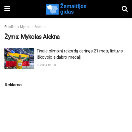
Pradžia
»
Mykolas Alekna
Žyma:
Mykolas Alekna
Finale olimpinį rekordą gerinęs 21 metų lietuvis
iškovojo sidabro medalį
2024-08-08
Reklama