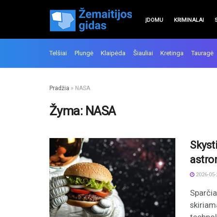
ĮDOMU
KRIMINALAI
Telšiai
Plungė
Klaipėda
Šiauliai
Kretinga
Tauragė
Pradžia
»
NASA
Žyma:
NASA
Skysti
astro
2026-05-
Sparčia
skiriam