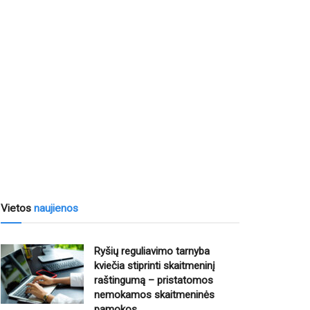
Vietos
naujienos
Ryšių reguliavimo tarnyba
kviečia stiprinti skaitmeninį
raštingumą – pristatomos
nemokamos skaitmeninės
pamokos