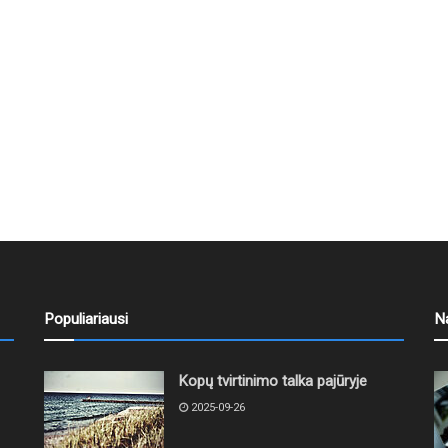
Populiariausi
N
Kopų tvirtinimo talka pajūryje
2025-09-26