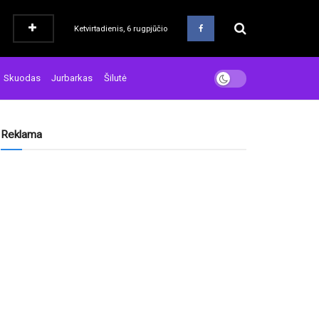
Ketvirtadienis, 6 rugpjūčio
Skuodas
Jurbarkas
Šilutė
Reklama