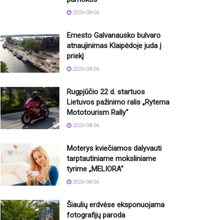
2026-08-06
Ernesto Galvanausko bulvaro
atnaujinimas Klaipėdoje juda į
priekį
2026-08-06
Rugpjūčio 22 d. startuos
Lietuvos pažinimo ralis „Ryterna
Mototourism Rally“
2026-08-06
Moterys kviečiamos dalyvauti
tarptautiniame moksliniame
tyrime „MELIORA“
2026-08-06
Šiaulių erdvėse eksponuojama
fotografijų paroda