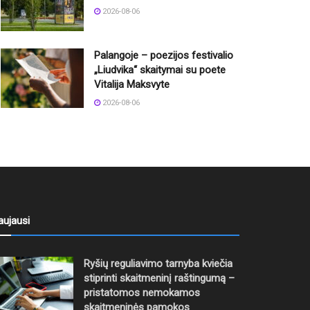
2026-08-06
Palangoje – poezijos festivalio
„Liudvika“ skaitymai su poete
Vitalija Maksvyte
2026-08-06
aujausi
Ryšių reguliavimo tarnyba kviečia
stiprinti skaitmeninį raštingumą –
pristatomos nemokamos
skaitmeninės pamokos