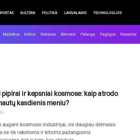
SPORTAS
KULTŪRA
POLITIKA
LAISVALAIKIS
TECHNOLOGIJOS
Mažeikiai
Kelmė
Rietavas
Akmenė
Palanga
Pagėgiai
Raseiniai
 pipirai ir kepsniai kosmose: kaip atrodo
nautų kasdienis meniu?
20
i augant kosmoso industrijai, vis daugiau dėmesio
a ne tik raketoms ir kitoms pažangioms