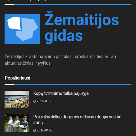
Žemaitijos krašto naujienų portalas, pateikiantis tiesiai Tau
aktualias žinias ir įvykius.
Populiariausi
Kopų tvirtinimo talka pajūryje
2025-09-26
Pakražantiškių Jurginės neįsivaizduojamos be
sūrių
2016-04-26