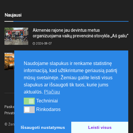
Naujausi
Akmenės rajone jau devintus metus
organizuojama vaikų prevencinė stovykla „Aš galiu“
2026-08-07
Telšių rajone projektas – skatinti pradedančiųjų
smulkiojo ir vidutinio verslo subjektų kūrimąsi
Naudojame slapukus ir renkame statistinę
2026-08-07
informaciją, kad užtikrintume geriausią patirtį
mūsų svetainėje. Žemiau galite leisti visus
slapukus ar išsaugoti tik tuos, kurie jums
aktualūs.
Plačiau
Techniniai
Techniniai
Paskelbk naujieną
Rašyti redakcijai
Reklama
Rinkodaros
Rinkodaros
Privatumo politika
Susisiekite
© Žemaitijos gidas.
Išsaugoti nustatymus
Leisti visus