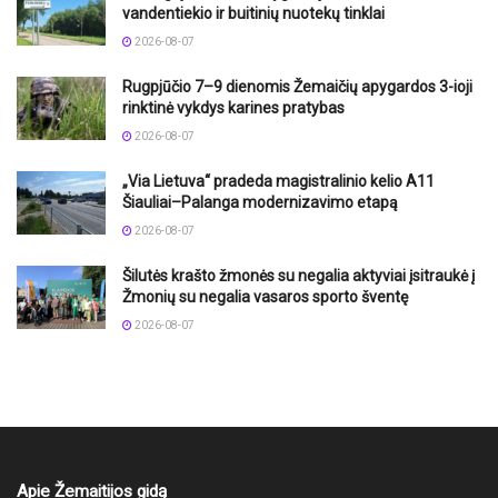
vandentiekio ir buitinių nuotekų tinklai
2026-08-07
Rugpjūčio 7–9 dienomis Žemaičių apygardos 3-ioji
rinktinė vykdys karines pratybas
2026-08-07
„Via Lietuva“ pradeda magistralinio kelio A11
Šiauliai–Palanga modernizavimo etapą
2026-08-07
Šilutės krašto žmonės su negalia aktyviai įsitraukė į
Žmonių su negalia vasaros sporto šventę
2026-08-07
Apie Žemaitijos gidą