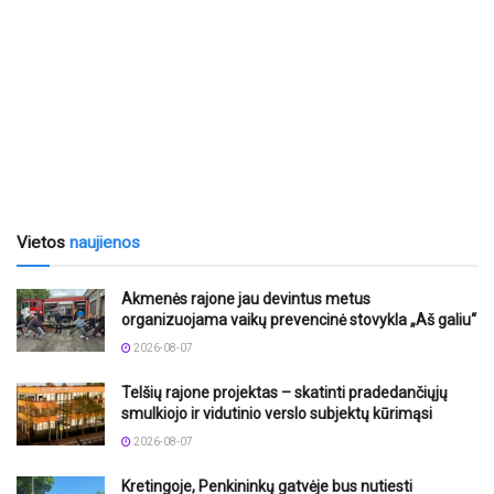
Vietos
naujienos
Akmenės rajone jau devintus metus
organizuojama vaikų prevencinė stovykla „Aš galiu“
2026-08-07
Telšių rajone projektas – skatinti pradedančiųjų
smulkiojo ir vidutinio verslo subjektų kūrimąsi
2026-08-07
Kretingoje, Penkininkų gatvėje bus nutiesti