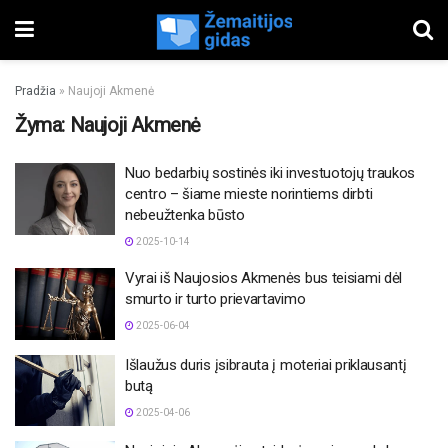
Pradžia
»
Naujoji Akmenė
Žyma:
Naujoji Akmenė
Nuo bedarbių sostinės iki investuotojų traukos
centro – šiame mieste norintiems dirbti
nebeužtenka būsto
2025-10-14
Vyrai iš Naujosios Akmenės bus teisiami dėl
smurto ir turto prievartavimo
2025-06-04
Išlaužus duris įsibrauta į moteriai priklausantį
butą
2025-04-06