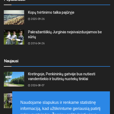
Kopų tvirtinimo talka pajūryje
2025-09-26
Pakražantiškių Jurginės neįsivaizduojamos be
sūrių
2016-04-26
Naujausi
Kretingoje, Penkininkų gatvėje bus nutiesti
vandentiekio ir buitinių nuotekų tinklai
2026-08-07
Rugpjūčio 7–9 dienomis Žemaičių apygardos 3-ioji
rinktinė vykdys karines pratybas
Naudojame slapukus ir renkame statistinę
2026-08-07
informaciją, kad užtikrintume geriausią patirtį