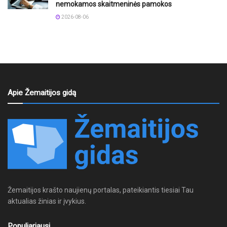
nemokamos skaitmeninės pamokos
2026-08-06
Apie Žemaitijos gidą
Žemaitijos krašto naujienų portalas, pateikiantis tiesiai Tau
aktualias žinias ir įvykius.
Populiariausi