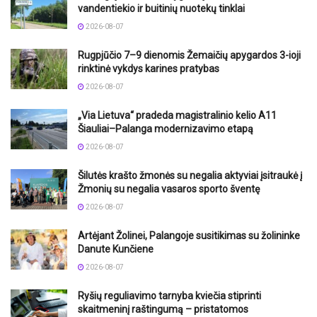
vandentiekio ir buitinių nuotekų tinklai
2026-08-07
Rugpjūčio 7–9 dienomis Žemaičių apygardos 3-ioji
rinktinė vykdys karines pratybas
2026-08-07
„Via Lietuva“ pradeda magistralinio kelio A11
Šiauliai–Palanga modernizavimo etapą
2026-08-07
Šilutės krašto žmonės su negalia aktyviai įsitraukė į
Žmonių su negalia vasaros sporto šventę
2026-08-07
Artėjant Žolinei, Palangoje susitikimas su žolininke
Danute Kunčiene
2026-08-07
Ryšių reguliavimo tarnyba kviečia stiprinti
skaitmeninį raštingumą – pristatomos