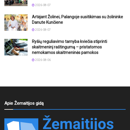
2026-08-07
Artėjant Žolinei, Palangoje susitikimas su žolininke
Danute Kunčiene
2026-08-07
Ryšių reguliavimo tarnyba kviečia stiprinti
skaitmeninį raštingumą – pristatomos
nemokamos skaitmeninės pamokos
2026-08-06
Apie Žemaitijos gidą