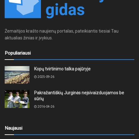
Žemaitijos krašto naujienų portalas, pateikiantis tiesiai Tau
aktualias žinias ir įvykius.
Populiariausi
Kopų tvirtinimo talka pajūryje
2025-09-26
Pakražantiškių Jurginės neįsivaizduojamos be
sūrių
2016-04-26
Naujausi