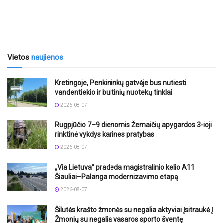
Vietos
naujienos
Kretingoje, Penkininkų gatvėje bus nutiesti
vandentiekio ir buitinių nuotekų tinklai
2026-08-07
Rugpjūčio 7–9 dienomis Žemaičių apygardos 3-ioji
rinktinė vykdys karines pratybas
2026-08-07
„Via Lietuva“ pradeda magistralinio kelio A11
Šiauliai–Palanga modernizavimo etapą
2026-08-07
Šilutės krašto žmonės su negalia aktyviai įsitraukė į
Žmonių su negalia vasaros sporto šventę