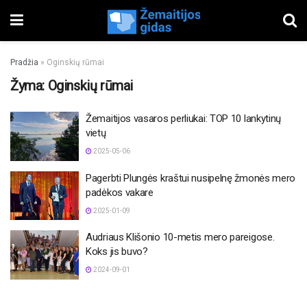
Pradžia
»
Oginskių rūmai
Žyma:
Oginskių rūmai
Žemaitijos vasaros perliukai: TOP 10 lankytinų
vietų
2025-05-06
Pagerbti Plungės kraštui nusipelnę žmonės mero
padėkos vakare
2025-01-09
Audriaus Klišonio 10-metis mero pareigose.
Koks jis buvo?
2024-09-01